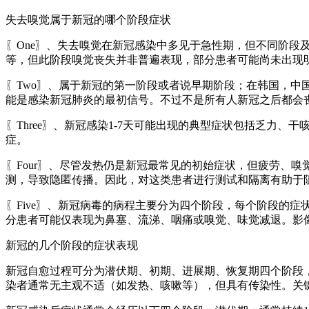
失去嗅觉属于新冠的哪个阶段症状
〖One〗、失去嗅觉在新冠感染中多见于急性期，但不同阶
等，但此阶段嗅觉丧失并非普遍表现，部分患者可能尚未出现
〖Two〗、属于新冠的第一阶段或者说早期阶段；在韩国，
能是感染新冠肺炎的最初信号。不过不是所有人新冠之后都会
〖Three〗、新冠感染1-7天可能出现的典型症状包括乏
症。
〖Four〗、尽管发热仍是新冠最常见的初始症状，但疲劳、
测，导致隐匿传播。因此，对这类患者进行测试和隔离有助于
〖Five〗、新冠病毒的病程主要分为四个阶段，每个阶段的症
分患者可能仅表现为鼻塞、流涕、咽痛或嗅觉、味觉减退。影
新冠的几个阶段的症状表现
新冠自愈过程可分为潜伏期、初期、进展期、恢复期四个阶段，
染者通常无主观不适（如发热、咳嗽等），但具有传染性。关