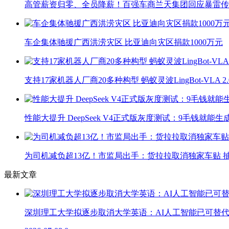
高管薪资归零、全员降薪！百强车商兰天集团回应暴雷传
车企集体驰援广西洪涝灾区 比亚迪向灾区捐款1000万元
支持17家机器人厂商20多种构型 蚂蚁灵波LingBot-VLA 
性能大提升 DeepSeek V4正式版灰度测试：9毛钱就能生
为司机减负超13亿！市监局出手：货拉拉取消独家车贴 抽
最新文章
深圳理工大学拟逐步取消大学英语：AI人工智能已可替