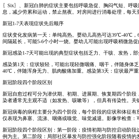
〖Six〗、新冠白肺的症状主要包括呼吸急促、胸闷气短、呼
息，减少劳累和运动，禁止熬夜。对房间进行消毒处理，每天
新冠1-7天表现症状先后顺序
症状变化发病第一天：单纯高热。婴幼儿高热可达39℃-40℃，
间隔延长，可能5-6个小时一烧。婴幼儿可能出现呼吸稍微急
新冠感染1-7天可能出现的典型症状包括乏力、干咳、发热，
感染第1天：症状较轻，可能出现轻微咽痛、咽干，伴随身体乏
40℃，伴随浑身无力、肌肉酸痛加重。感染第3天：症状最严
新冠阶段四个阶段区别
新冠自愈过程可分为潜伏期、初期、进展期、恢复期四个阶段，
染者通常无主观不适（如发热、咳嗽等），但具有传染性。关
新冠病毒的病程主要分为四个阶段，每个阶段的症状和体征有所
仅表现为鼻塞、流涕、咽痛或嗅觉、味觉减退。影像学检查：
新冠阶段四个阶段区别：第一阶段：疫情初期与防控启动阶段
例为主。第二阶段：局部社区暴发与防控强化阶段随着疫情的