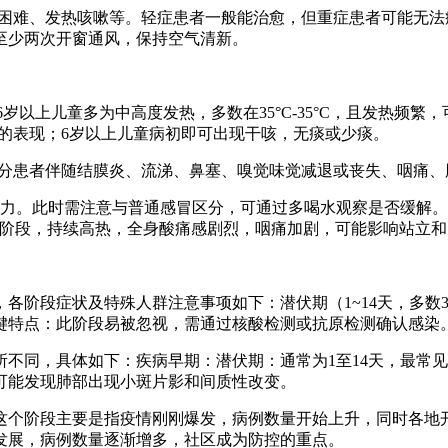
吸困难、发热咳嗽等。轻症患者一般能治愈，但重症患者可能无
至少两次开窗通风，保持空气清新。
6岁以上儿童多为中高度发热，多数在35°C-35°C，且发热频
促的表现；6岁以上儿童病初即可出现干咳，无痰或少痰。
部分患者伴随结膜炎、流涕、鼻塞、嗅觉味觉减退或丧失、咽痛
力。此时需注意与普通感冒区分，可通过多喝水观察是否缓解。
重阶段，持续高热，全身酸痛感剧烈，咽痛加剧，可能影响站立
各阶段症状及特殊人群注意事项如下：潜伏期（1~14天，多数
键特点：此阶段易被忽视，需通过核酸检测或抗原检测确认感染
不同，具体如下：疾病早期：潜伏期：通常为1至14天，最常见
可能发现肺部出现小斑片影和间质性改变。
这个阶段主要是指疫情刚刚爆发，病例数量开始上升，同时各地
发展，病例数量逐渐增多，社区成为防控的重点。