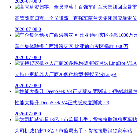
2026-07-08
0
高管薪资归零、全员降薪！百强车商兰天集团回应暴雷传
2026-07-08
0
车企集体驰援广西洪涝灾区 比亚迪向灾区捐款1000万
2026-07-08
0
支持17家机器人厂商20多种构型 蚂蚁灵波LingB
2026-07-08
0
性能大提升 DeepSeek V4正式版灰度测试：9
2026-07-08
0
为司机减负超13亿！市监局出手：货拉拉取消独家车贴