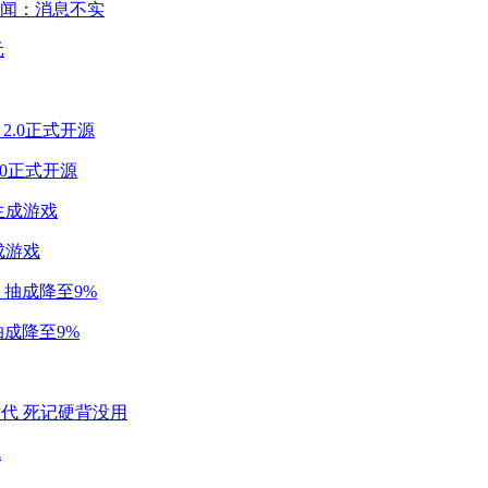
闻：消息不实
2.0正式开源
成游戏
成降至9%
代