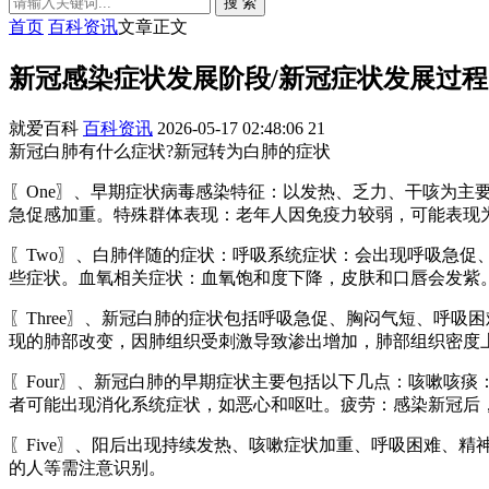
搜 索
首页
百科资讯
文章正文
新冠感染症状发展阶段/新冠症状发展过程
就爱百科
百科资讯
2026-05-17 02:48:06
21
新冠白肺有什么症状?新冠转为白肺的症状
〖One〗、早期症状病毒感染特征：以发热、乏力、干咳为
急促感加重。特殊群体表现：老年人因免疫力较弱，可能表现
〖Two〗、白肺伴随的症状：呼吸系统症状：会出现呼吸急
些症状。血氧相关症状：血氧饱和度下降，皮肤和口唇会发紫
〖Three〗、新冠白肺的症状包括呼吸急促、胸闷气短、呼
现的肺部改变，因肺组织受刺激导致渗出增加，肺部组织密度
〖Four〗、新冠白肺的早期症状主要包括以下几点：咳嗽咳
者可能出现消化系统症状，如恶心和呕吐。疲劳：感染新冠后
〖Five〗、阳后出现持续发热、咳嗽症状加重、呼吸困难、
的人等需注意识别。