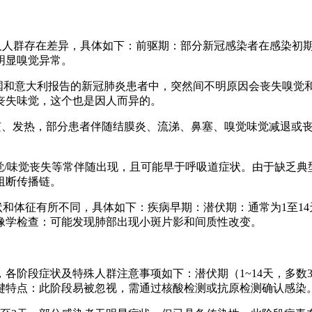
段及人群存在差异，具体如下：前驱期：部分新冠感染者在感染初
明显嗅觉异常。
中国和意大利报告的新冠肺炎患者中，突然间不明原因会丧失嗅觉
丧失味觉，这个也是因人而异的。
力、干咳、发热，部分患者伴随结膜炎、流涕、鼻塞、嗅觉味觉减退
嗅觉/味觉丧失等常伴随出现，且可能早于呼吸道症状。由于缺乏
阻断传播链。
状和体征有所不同，具体如下：疾病早期：潜伏期：通常为1至1
像学检查：可能发现肺部出现小斑片影和间质性改变。
各阶段症状及特殊人群注意事项如下：潜伏期（1~14天，多数
键特点：此阶段易被忽视，需通过核酸检测或抗原检测确认感染