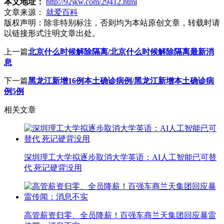
本文地址：
http://92jkw.com/29412.html
文章来源：
就爱百科
版权声明：
除非特别标注，否则均为本站原创文章，转载时请
以链接形式注明文章出处。
上一篇
北京什么时候解除隔离/北京什么时候解除隔离最新消
息
下一篇
黑龙江新增16例本土确诊病例/黑龙江新增本土确诊病
例5例
相关文章
深圳理工大学拟逐步取消大学英语：AI人工智能已可替
代 死记硬背没用
高管薪资归零、全员降薪！百强车商兰天集团回应暴雷