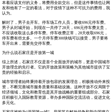
本着应该支付的义务，将费用全款交出，但是这件事情也让网
友和他有了一定的看法，对于疫情下这种不可抗力的费用，我
认为。
解封了，男子去开车。停车场工作人员，要收696元停车费。
男子从封城开始，到现在一共停了28天，696元停车费太贵，
不应该收取这么多停车费。停车收费正常，28天收取696元，
停车费有些太多。一个月停车费300块钱可以接受，男子要将
车开出来，需要先交停车费。
为什么说石家庄是开放第一城
综上所述，石家庄不仅是首个全面放开的城市，更是中国城市
开放理念的先行者。它的开放政策和策略为其他城市提供了宝
贵的经验和启示。
城市管理者始终秉持着开放包容的发展理念，积极推动外来投
资，不断完善城市服务质量和基础设施。这种开放不仅局限于
经济领域，文化和教育也是其开放战略的重要组成部分。石家
庄积极引入国际教育资源，举办多种国际交流活动，促进文化
多元化。
石家庄被称为“开国第一城”，是因其在解放战争和新中国建立