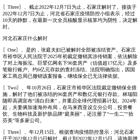
〖Three〗、截止2022年12月7日为止，石家庄解封了。接孩子
2022年12月7日为止，河北省石家庄疫情防控小组表示，经过
10天的静默，在最新一次全员核酸显示核算均为阴性，决定解
封。
河北石家庄什么解封
〖One〗、是的，张庭夫妇已被解封全部被冻结资产。石家庄
市裕华区人民法院于2025年初裁定撤销其涉传销案，依法解除
了对上海振泓、巨擘亿网名下96套房产（估值超17亿元）及多
笔银行账户、约6亿元存款的查封冻结。法院明确指出，因国
家工商总局已撤销该案报备，继续保全已无法律依据。
〖Two〗、年10月26日，石家庄市裕华区法院裁定撤销保全措
施，解封了他们被冻结的96套房产和数亿元银行存款。林瑞阳
随即高调宣布“清白归来”，并重启全球代理招募计划。2024年
起，夫妻俩加速海外布局，在马来西亚设立分公司，投资餐
饮、生物科技及新护肤品牌“庭美丽”，还注册了“一生二”“拾
芬美”等多家公司。
〖Three〗、年12月15日。根据查询疫情防控显示：河北石家
庄于2022年12月15日解封，截止到2022年12月15日，该地新增