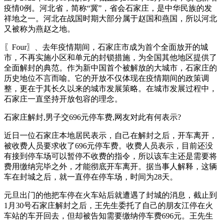
疫情0例。河北省，简称“冀”，省会石家庄，是中华民族的发
祥地之一。河北在战国时期大部分属于赵国和燕国，所以河北
又被称为燕赵之地。
〖Four〗、去年疫情期间，石家庄市成为首个全面放开的城
市，不再实施小区和单元的封锁措施，为全国其他地区提供了
全面解封的典范。作为新中国首个被解放的大城市，石家庄的
历史地位不言而喻。它的开放不仅体现在疫情期间的政策调
整，更在于其长久以来的城市发展策略。在城市发展过程中，
石家庄一直坚持开放包容的理念。
石家庄解封,男子交696元停车费,网友对此有何表示?
近日一位石家庄本地居民表示，自己在解封之后，开车离开，
被收费人员要求收了696元停车费。收费人员表示，目前还没
有接到停车场可以暂停不收费的指令，所以该车主还是需要将
费用缴纳完毕之外，才能彻底开车离开。据当事人解释，这辆
车在封城之后，就一直停在停车场，时间为28天。
元旦出门的他把车停在火车站后就遭遇了封城的消息，截止到
1月30号石家庄解封之后，王先生委托了自己的朋友江停在火
车站的车开回去，但却被告知需要缴纳停车费696元。王先生