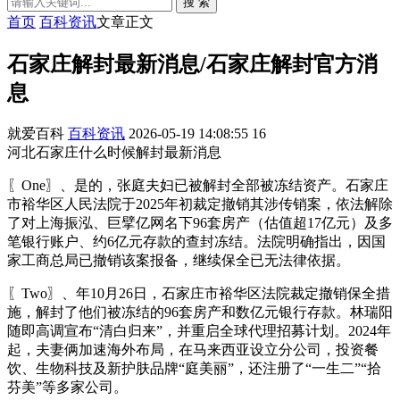
搜 索
首页
百科资讯
文章正文
石家庄解封最新消息/石家庄解封官方消
息
就爱百科
百科资讯
2026-05-19 14:08:55
16
河北石家庄什么时候解封最新消息
〖One〗、是的，张庭夫妇已被解封全部被冻结资产。石家庄
市裕华区人民法院于2025年初裁定撤销其涉传销案，依法解除
了对上海振泓、巨擘亿网名下96套房产（估值超17亿元）及多
笔银行账户、约6亿元存款的查封冻结。法院明确指出，因国
家工商总局已撤销该案报备，继续保全已无法律依据。
〖Two〗、年10月26日，石家庄市裕华区法院裁定撤销保全措
施，解封了他们被冻结的96套房产和数亿元银行存款。林瑞阳
随即高调宣布“清白归来”，并重启全球代理招募计划。2024年
起，夫妻俩加速海外布局，在马来西亚设立分公司，投资餐
饮、生物科技及新护肤品牌“庭美丽”，还注册了“一生二”“拾
芬美”等多家公司。