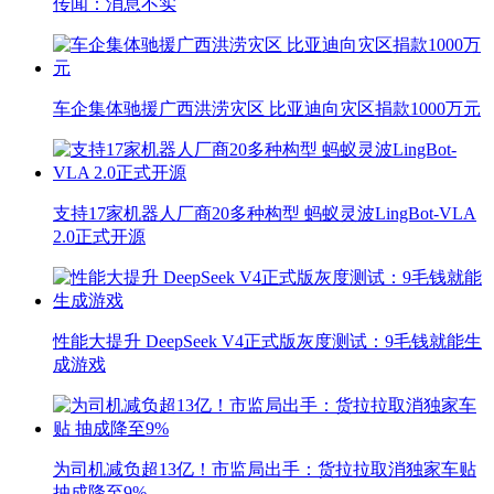
传闻：消息不实
车企集体驰援广西洪涝灾区 比亚迪向灾区捐款1000万元
支持17家机器人厂商20多种构型 蚂蚁灵波LingBot-VLA
2.0正式开源
性能大提升 DeepSeek V4正式版灰度测试：9毛钱就能生
成游戏
为司机减负超13亿！市监局出手：货拉拉取消独家车贴
抽成降至9%