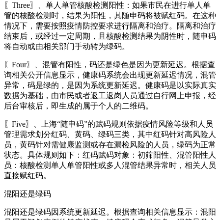
〖Three〗、单人单管核酸检测阳性：如果市民在进行单人单
管的核酸检测时，结果为阳性，其随申码将被赋红码。在这种
情况下，需要按照疫情防控要求进行隔离和治疗。隔离和治疗
结束后，或经过一定周期，且核酸检测结果为阴性时，随申码
将自动或由相关部门手动转为绿码。
〖Four〗、混管有阳性，码还是绿色是因为更新延迟。根据查
询相关公开信息显示，健康码系统会出现更新延迟情况，混管
异常，码是绿的，是因为系统更新延迟。健康码是以实际真实
数据为基础，由市民或者返工返岗人员通过自行网上申报，经
后台审核后，即生成的属于个人的二维码。
〖Five〗、上海“随申码”的赋码规则依据疫情风险等级和人员
管理需求划分红码、黄码、绿码三类，其中红码针对高风险人
员，黄码针对需健康监测或存在漏检风险的人员，绿码为正常
状态。具体规则如下：红码赋码对象：初筛阳性、混管阳性人
员：核酸检测单人单管阳性或多人混管结果异常时，相关人员
直接赋红码。
混阳还是绿码
混阳还是绿码因系统更新延迟。根据查询相关信息显示：混阳