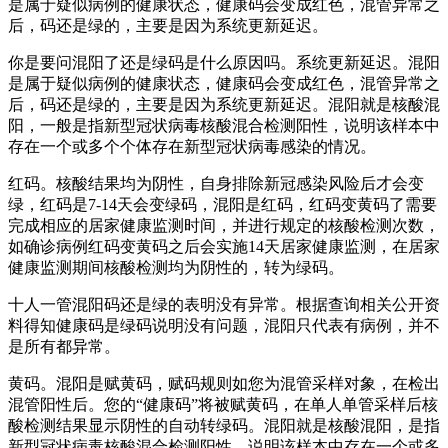
是属于疑似病例的健康状态，健康码会变成红色，混管异常之
后，码还是绿的，主要是因为系统更新延迟。
你是要问混阳了还是绿码是什么原因吗。系统更新延迟。混阳
是属于疑似病例的健康状态，健康码会变成红色，混管异常之
后，码还是绿的，主要是因为系统更新延迟。混阳就是核酸混
阳，一般是指新型冠状病毒核酸混合检测阳性，说明该样本中
存在一个或多个个体存在新型冠状病毒感染的情况。
红码。核酸结果均为阴性，自身排除新冠感染风险后才会变
绿，红码是7-14天会变绿码，混阳是红码，红码变黄码了需要
完成相应的居家健康监测时间，并进行规定的核酸检测次数，
如确诊病例红码变黄码之后会实施14天居家健康监测，在居家
健康监测期间核酸检测均为阴性的，转为绿码。
十人一管混阳码还是绿的表明没有异常。根据查询相关公开资
料得知健康码是绿码说明没有问题，混阳只代表有病例，并不
是所有都异常。
黄码。混阳是赋黄码，赋码规则如您为混管采样对象，在检出
混管阳性后。您的“健康码”将被赋黄码，在单人单管采样后核
酸检测结果显示阴性的自动转绿码。混阳就是核酸混阳，是指
新型冠状病毒核酸混合检测阳性，说明该样本中存在一个或多