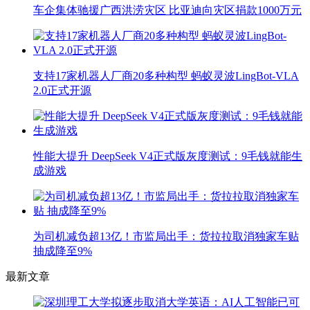
车企集体驰援广西洪涝灾区 比亚迪向灾区捐款1000万元
支持17家机器人厂商20多种构型 蚂蚁灵波LingBot-VLA
2.0正式开源
性能大提升 DeepSeek V4正式版灰度测试：9毛钱就能生
成游戏
为司机减负超13亿！市监局出手：货拉拉取消独家车贴
抽成降至9%
最新文章