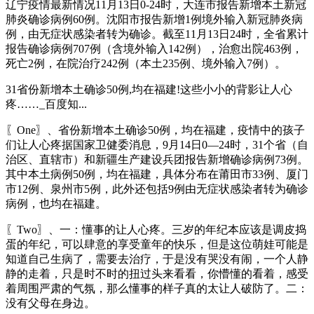
辽宁疫情最新情况11月13日0-24时，大连市报告新增本土新冠
肺炎确诊病例60例。沈阳市报告新增1例境外输入新冠肺炎病
例，由无症状感染者转为确诊。截至11月13日24时，全省累计
报告确诊病例707例（含境外输入142例），治愈出院463例，
死亡2例，在院治疗242例（本土235例、境外输入7例）。
31省份新增本土确诊50例,均在福建!这些小小的背影让人心
疼……_百度知...
〖One〗、省份新增本土确诊50例，均在福建，疫情中的孩子
们让人心疼据国家卫健委消息，9月14日0—24时，31个省（自
治区、直辖市）和新疆生产建设兵团报告新增确诊病例73例。
其中本土病例50例，均在福建，具体分布在莆田市33例、厦门
市12例、泉州市5例，此外还包括9例由无症状感染者转为确诊
病例，也均在福建。
〖Two〗、一：懂事的让人心疼。三岁的年纪本应该是调皮捣
蛋的年纪，可以肆意的享受童年的快乐，但是这位萌娃可能是
知道自己生病了，需要去治疗，于是没有哭没有闹，一个人静
静的走着，只是时不时的扭过头来看看，你懵懂的看着，感受
着周围严肃的气氛，那么懂事的样子真的太让人破防了。二：
没有父母在身边。