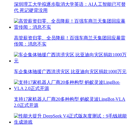
深圳理工大学拟逐步取消大学英语：AI人工智能已可替
代 死记硬背没用
高管薪资归零、全员降薪！百强车商兰天集团回应暴雷
传闻：消息不实
车企集体驰援广西洪涝灾区 比亚迪向灾区捐款1000万元
支持17家机器人厂商20多种构型 蚂蚁灵波LingBot-VLA
2.0正式开源