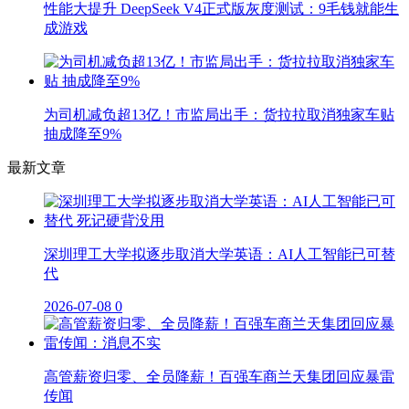
性能大提升 DeepSeek V4正式版灰度测试：9毛钱就能生
成游戏
为司机减负超13亿！市监局出手：货拉拉取消独家车贴
抽成降至9%
最新文章
深圳理工大学拟逐步取消大学英语：AI人工智能已可替
代
2026-07-08
0
高管薪资归零、全员降薪！百强车商兰天集团回应暴雷
传闻