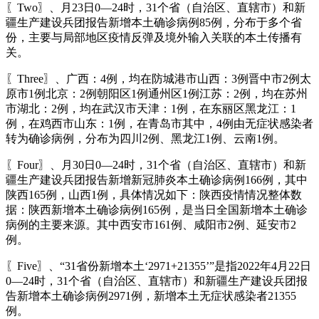
〖Two〗、月23日0—24时，31个省（自治区、直辖市）和新
疆生产建设兵团报告新增本土确诊病例85例，分布于多个省
份，主要与局部地区疫情反弹及境外输入关联的本土传播有
关。
〖Three〗、广西：4例，均在防城港市山西：3例晋中市2例太
原市1例北京：2例朝阳区1例通州区1例江苏：2例，均在苏州
市湖北：2例，均在武汉市天津：1例，在东丽区黑龙江：1
例，在鸡西市山东：1例，在青岛市其中，4例由无症状感染者
转为确诊病例，分布为四川2例、黑龙江1例、云南1例。
〖Four〗、月30日0—24时，31个省（自治区、直辖市）和新
疆生产建设兵团报告新增新冠肺炎本土确诊病例166例，其中
陕西165例，山西1例，具体情况如下：陕西疫情情况整体数
据：陕西新增本土确诊病例165例，是当日全国新增本土确诊
病例的主要来源。其中西安市161例、咸阳市2例、延安市2
例。
〖Five〗、“31省份新增本土‘2971+21355’”是指2022年4月22日
0—24时，31个省（自治区、直辖市）和新疆生产建设兵团报
告新增本土确诊病例2971例，新增本土无症状感染者21355
例。