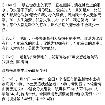
〖Three〗、敲在键盘上的双手一直在颤抖，滴在键盘上的泪
水，你永远不了解。2请你记住，爱笑的人一旦哭起来，比任
何人都撕心裂肺2请允许我小小的骄傲，因为我一个人无依无
靠。30、人生如梦，我总失眠，人生如戏，我总笑场。3如
果，每个人都是独立的存在，那么所谓的悲伤会不会就少一
点。
〖Four〗、我们，不要去羡慕别人所拥有的幸福。你以为你没
有的，可能在来的路上，你以为她拥有的，可能在去的途中...
有的人对你好，是因为你对他好。
〖Five〗、老爸说“有爹地在，就有阵地在”每次想起这句话，
我就会泪流满面。
31省份新增本土确诊多少例
〖One〗、月27日0—24时，全国31个省区市报告新增本土确
诊病例214例、本土无症状感染者1123例，青海西宁本轮疫情
由奥密克戎BA.2进化分支引发，该毒株平均1人可传染18人，
最短24小时传播一代。全国疫情数据概览新增确诊病例：262
例（境外输入48例，本土214例）。