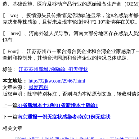
造、基础设施、医疗及移动产品行业的原始设备生产商（OE
〖Two〗、疫情源头及传播情况活动轨迹显示，这8名感染者都
克戎变异株感染，且暂未发现本轮疫情和“2·10”疫情存在关联
〖Three〗、河南外溢人员导致。河南大部分地区存在感染
也有。
〖Four〗、江苏苏州市一家台湾台资企业和台湾企业家感染了
查封和控制外，其他台湾同胞和台湾企业的情况总体稳定。
标签：
江苏苏州新增7例确诊1例无症状
本文地址：
http://92jkw.com/29467.html
文章来源：
就爱百科
版权声明：
除非特别标注，否则均为本站原创文章，转载时请
上一篇
31省新增本土3例/31省新增本土确诊1
下一篇
南京通报一例无症状感染者/南京1例无症状
相关文章