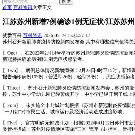
搜 索
首页
百科资讯
文章正文
江苏苏州新增7例确诊1例无症状/江苏苏
就爱百科
百科资讯
2026-05-19 15:34:57
12
苏州召开新冠肺炎疫情防控新闻发布会,其中有哪些信息值得关
〖One〗、在2022年2月14号举行的苏州新冠肺炎疫情防
新冠肺炎确诊病例和1例无症状感染者。
〖Two〗、病例总体情况新增病例：2月23日0时至15时，新
报告确诊病例105例（普通型26例，轻型79例），无症状感染
〖Three〗、苏州召开新冠肺炎疫情防控新闻发布会，苏州
控，苏州中小学幼儿园已经暂缓开学，中小学已经开启了线上
〖Four〗、未实施全市封城计划根据《苏州市新冠肺炎疫情
“一刀切”对市民生活、城市运行及经济活动造成过度影响。
〖Five〗、官方明确无封城计划：根据2022年4月12日
类管控措施：苏州对疫情地区实施“三区”管理（封控区、管控