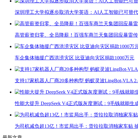
深圳理工大学拟逐步取消大学英语：AI人工智能已可替代
高管薪资归零、全员降薪！百强车商兰天集团回应暴雷传
车企集体驰援广西洪涝灾区 比亚迪向灾区捐款1000万元
支持17家机器人厂商20多种构型 蚂蚁灵波LingBot-VLA 
性能大提升 DeepSeek V4正式版灰度测试：9毛钱就能生
为司机减负超13亿！市监局出手：货拉拉取消独家车贴 抽
最新文章