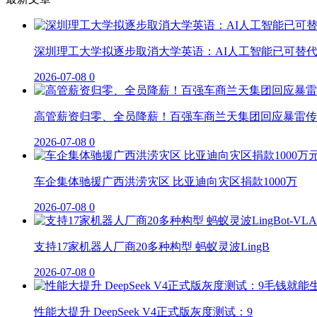
深圳理工大学拟逐步取消大学英语：AI人工智能已可替
2026-07-08
0
高管薪资归零、全员降薪！百强车商兰天集团回应暴雷传
2026-07-08
0
车企集体驰援广西洪涝灾区 比亚迪向灾区捐款1000万
2026-07-08
0
支持17家机器人厂商20多种构型 蚂蚁灵波LingB
2026-07-08
0
性能大提升 DeepSeek V4正式版灰度测试：9