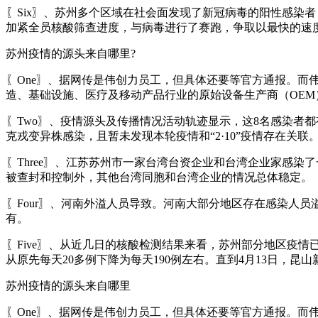
〖Six〗、苏州多个区域在社会面发现了新冠病毒的阳性感染
加紧全员核酸筛查进度，与病毒进行了赛跑，争取以最快的速
苏州疫情的源头来自哪里?
〖One〗、据网传是伟创力员工，但具体还要等官方通报。而
造、基础设施、医疗及移动产品行业的原始设备生产商（OE
〖Two〗、疫情源头及传播情况活动轨迹显示，这8名感染者都
克戎变异株感染，且暂未发现本轮疫情和“2·10”疫情存在关联
〖Three〗、江苏苏州市一家台湾台资企业和台湾企业家感染
被查封和控制外，其他台湾同胞和台湾企业的情况总体稳定。
〖Four〗、河南外溢人员导致。河南大部分地区存在感染人
有。
〖Five〗、从近几日的核酸检测结果来看，苏州部分地区疫
从原先每天20多例下降为每天190例左右。直到4月13日，昆
苏州疫情的源头来自哪里
〖One〗、据网传是伟创力员工，但具体还要等官方通报。而