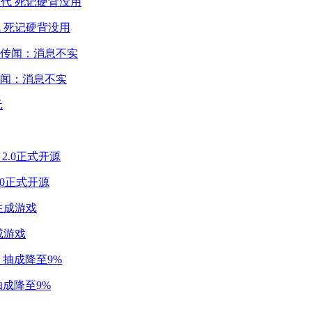
 死记硬背没用
闻：消息不实
2.0正式开源
成游戏
成降至9%