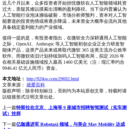
近几个月以来，众多投资者开始担忧微软在人工智能领域耗资
过大，质疑其难以摸索出清晰的盈利路径。当下业内普遍认为
人工智能行业泡沫濒临破裂，市场分析师预判，资本对人工智
能赛道的投资热情或将逐步降温，未来资金大概率会流向其他
具备稳定盈利能力的产业领域。
值得一提的是，有投资者指出，在微软全力深耕通用人工智能
之际，OpenAI、Anthropic 等人工智能初创企业正全力研发智
能体产品，这类产品未来或将取代微软 365 这类主流办公效率
软件。而微软依旧计划持续加码人工智能布局，拟定 2026 年
在相关基础设施领域投入最高 1460 亿美元（注：现汇率约合
9946.41 亿元人民币）资金。
本文地址：
http://92jkw.com/29692.html
文章来源：
就爱百科
版权声明：
除非特别标注，否则均为本站原创文章，转载时请
以链接形式注明文章出处。
上一篇
特斯拉在北京、上海等 9 座城市招聘智驾测试（实车测
试）技师
下一篇
亿咖通进军 Robotaxi 领域，与美企 May Mobility 达成