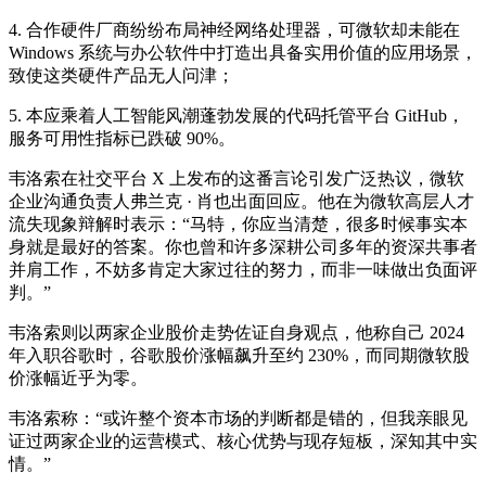
4. 合作硬件厂商纷纷布局神经网络处理器，可微软却未能在
Windows 系统与办公软件中打造出具备实用价值的应用场景，
致使这类硬件产品无人问津；
5. 本应乘着人工智能风潮蓬勃发展的代码托管平台 GitHub，
服务可用性指标已跌破 90%。
韦洛索在社交平台 X 上发布的这番言论引发广泛热议，微软
企业沟通负责人弗兰克 · 肖也出面回应。他在为微软高层人才
流失现象辩解时表示：“马特，你应当清楚，很多时候事实本
身就是最好的答案。你也曾和许多深耕公司多年的资深共事者
并肩工作，不妨多肯定大家过往的努力，而非一味做出负面评
判。”
韦洛索则以两家企业股价走势佐证自身观点，他称自己 2024
年入职谷歌时，谷歌股价涨幅飙升至约 230%，而同期微软股
价涨幅近乎为零。
韦洛索称：“或许整个资本市场的判断都是错的，但我亲眼见
证过两家企业的运营模式、核心优势与现存短板，深知其中实
情。”