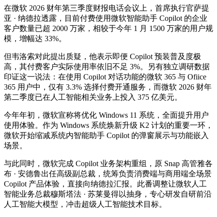
在微软 2026 财年第三季度财报电话会议上，首席执行官萨提
亚 · 纳德拉透露，目前付费使用微软智能助手 Copilot 的企业
客户数量已超 2000 万家，相较于今年 1 月 1500 万家的用户规
模，增幅达 33%。
但韦洛索对此提出质疑，他表示即便 Copilot 预装普及度极
高，其付费客户实际使用率依旧不足 3%。另有独立调研数据
印证这一说法：在使用 Copilot 对话功能的微软 365 与 Ofiice
365 用户中，仅有 3.3% 选择付费开通服务，而微软 2026 财年
第二季度已在人工智能相关业务上投入 375 亿美元。
今年年初，微软宣称将优化 Windows 11 系统，全面提升用户
使用体验。作为 Windows 系统焕新升级 K2 计划的重要一环，
微软开始缩减系统内智能助手 Copilot 的弹窗展示与功能嵌入
场景。
与此同时，微软完成 Copilot 业务架构重组，原 Snap 高管雅各
布 · 安德鲁出任高级副总裁，统筹负责消费端与商用端全场景
Copilot 产品体验，直接向纳德拉汇报。此番调整让微软人工
智能业务总裁穆斯塔法 · 苏莱曼得以抽身，专心研发自研前沿
人工智能大模型，冲击超级人工智能技术目标。