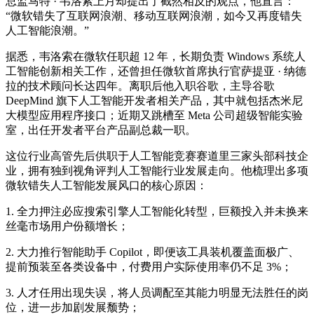
总监马特 · 韦洛索上月却提出了截然相反的观点，他直言：
“微软错失了互联网浪潮、移动互联网浪潮，如今又再度错失
人工智能浪潮。”
据悉，韦洛索在微软任职超 12 年，长期负责 Windows 系统人
工智能创新相关工作，还曾担任微软首席执行官萨提亚 · 纳德
拉的技术顾问长达四年。离职后他入职谷歌，主导谷歌
DeepMind 旗下人工智能开发者相关产品，其中就包括杰米尼
大模型应用程序接口；近期又跳槽至 Meta 公司超级智能实验
室，出任开发者平台产品副总裁一职。
这位行业高管先后供职于人工智能竞赛赛道里三家头部科技企
业，拥有独到视角评判人工智能行业发展走向。他梳理出多项
微软错失人工智能发展风口的核心原因：
1. 全力押注必应搜索引擎人工智能化转型，巨额投入并未换来
丝毫市场用户份额增长；
2. 大力推行智能助手 Copilot，即便该工具装机覆盖面极广、
提前预装至各类设备中，付费用户实际使用率仍不足 3%；
3. 人才任用出现失误，将人员调配至其能力明显无法胜任的岗
位，进一步加剧发展颓势；