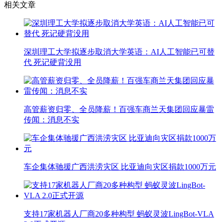
相关文章
深圳理工大学拟逐步取消大学英语：AI人工智能已可替
代 死记硬背没用
高管薪资归零、全员降薪！百强车商兰天集团回应暴雷
传闻：消息不实
车企集体驰援广西洪涝灾区 比亚迪向灾区捐款1000万元
支持17家机器人厂商20多种构型 蚂蚁灵波LingBot-VLA