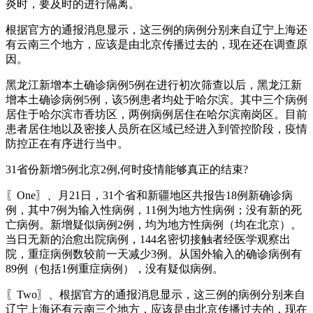
炎时，要及时的进行隔离。
根据官方的通报消息显示，这三例的病例分别来自辽宁上海还
有云南三个地方，应该是由北京传播过去的，现在还在调查原
因。
黑龙江新增本土确诊病例5例在进行初次筛查以后，黑龙江新
增本土确诊病例5例，该5例患者均处于哈尔滨。其中三个病例
居住于哈尔滨市香坊区，两例病例居住在哈尔滨南岗区。目前
患者居住地以及密接人员所在区域已经进入到管控阶段，疫情
防控正在有序进行当中。
31省份新增5例北京2例,何时疫情能够真正的结束?
〖One〗、月21日，31个省和新疆地区共报告18例新确诊病
例，其中7例为输入性病例，11例为地方性病例；没有新的死
亡病例。新增疑似病例2例，均为地方性病例（均在北京）。
当日无新的治愈出院病例，144名密切接触者经医学观察出
院，重症病例数较前一天减少3例。从国外输入的确诊病例有
89例（包括1例重症病例），没有疑似病例。
〖Two〗、根据官方的通报消息显示，这三例的病例分别来自
辽宁上海还有云南三个地方，应该是由北京传播过去的，现在