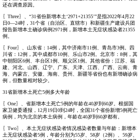
还在调查原因。
〖Three〗、“31省份新增本土‘2971+21355’”是指2022年4月22
日0—24时，31个省（自治区、直辖市）和新疆生产建设兵团
报告新增本土确诊病例2971例，新增本土无症状感染者21355
例。
〖Four〗、山东省：14例，其中济南市11例、青岛市3例。四
川省：12例，其中成都市10例、乐山市2例。北京市：8例，其
中朝阳区6例、丰台区1例、顺义区1例。其他省份：江苏、福
建、河北、山西、辽宁、广东、天津、江西、广西、云南、青
海、内蒙古、安徽、海南、贵州、新疆等省份也有新增确诊病
例，但数量相对较少。
31省新增本土死亡5例多大年龄
〖One〗、省新增本土死亡5例的年龄在40岁到60岁。根据国
家卫健委通报，12月19日0到24时，全国31个省份新增5例死亡
病例，均为北京的本土病例，年龄在40岁到60岁都有。
〖Two〗、本土无症状感染者情况感染者数量与年龄：新增本
土无症状感染者5例，年龄分别为55岁、58岁（2例）、59岁、