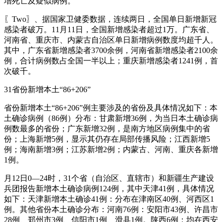
增死亡及疑似病例。
〖Two〗、据国家卫健委数据，连续两日，全国单日新增新冠
感染者破万。11月11日，全国新增感染者超过1万。广东省、
河南省、重庆市、内蒙古自治区单日新增病例数度均超千人。
其中，广东省新增感染者3700余例，河南省新增感染者2100余
例，合计病例数占全国一半以上；重庆新增感染者1241例，首
次破千。
31省份新增本土“86+206”
省份新增本土“86+206”例主要涉及的省份及具体情况如下：本
土确诊病例（86例）分布：甘肃新增36例，为当日本土确诊病
例数最多的省份；广东新增32例，是南方地区病例集中的省
份；上海新增5例，显示其仍存在局部传播风险；江西新增5
例；海南新增3例；江苏新增2例；内蒙古、河南、重庆各新增
1例。
月12日0—24时，31个省（自治区、直辖市）和新疆生产建设
兵团报告新增本土确诊病例124例，其中天津41例，具体情况
如下：天津新增本土确诊41例：分布在津南区40例、河西区1
例。其他省份本土确诊分布：河南76例：安阳市43例、许昌市
28例、郑州市3例、信阳市1例、滑县1例。陕西6例：均在西安