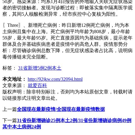
50岁。感染来源：均系1月4日报告的外地输入关联无症状感染
者的密切接触者。发现与诊断过程：即被落实集中隔离医学观
察，其间5人核酸检测异常，经市疾控中心复核为阳性。
〖Three〗、新增死亡病例：昨日新增12例死亡病例，均为本
土病例且集中在上海。死亡病例平均年龄为808岁，最小年龄
59岁，最大年龄95岁。死亡直接原因均为基础疾病，提示老年
群体及合并基础疾病患者是疫情中的高危人群。疫情形势分
析：尽管确诊病例总数下降，但无症状感染者占比高，说明病
毒传播链未完全阻断。
标签：
31省新增5例2例本土
本文地址：
http://92jkw.com/32094.html
文章来源：
就爱百科
版权声明：
除非特别标注，否则均为本站原创文章，转载时请
以链接形式注明文章出处。
上一篇
全国现在最新疫情/全国现在最新疫情数据
下一篇
31省份新增确诊25例本土2例/31省份新增确诊病例49例
其中本土病例24例