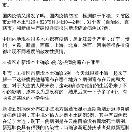
市。
国内疫情又爆发了吗，国内疫情防控、检测趋于平稳。31省区
市新增本土“126＋823”9月14日0—24时，31个省（自治区、直
辖市）和新疆生产建设兵团报告新增确诊病例167例。
中国内地现在很多地方都有疫情，黑龙江最为严重，辽宁、贵
州、甘肃、新疆、西藏，上海、北京、陕西、河南等很多省份
都出现不同程度的散发性疫情。
31省区市新增本土确诊5例,这些病例遍布在哪里?
引言：31省区市新增本土确诊5例，今天就跟着小编一起来了
解一下这些病例他都遍布在哪个地方？病例遍布在云南和大
连。对于大连的人民来说，这4例确诊给他们的生活带来了不
小的影响，原本以为是没有的，结果后来一下子多了4个。有
两名是某区的小学学生。
新增五例病例分布在哪些地方据通报显示近期新增新冠肺炎确
诊病例19例，其中境外输入14例本土病例5例。其中有四例都
在辽宁大连，剩下一例病例是在云南目前没有新增死亡病例。
新冠肺炎具有很强的传染性，当确诊新冠肺炎或者疑似新冠肺