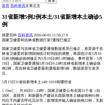
搜 索
首页
百科资讯
文章正文
31省新增5例2例本土/31省新增本土确诊5
例
就爱百科
百科资讯
2026-06-01 11:56:27
9
国家卫健委和吉林省数据打架?通报已修正
国家卫健委与吉林省卫健委通报数据差异已修正，差异源于吉
林省卫健委对新增病例统计时间段的调整，将原统计在5月18
日的3例确诊病例修正为5月19日0时-1时确诊。事件背景：5月
19日，国家卫健委通报5月18日0-24时吉林省新增本土确诊病
例2例，而吉林省卫健委最初通报新增5例，数据差异引发关
注。
5月15日31省份新增本土140+1019有哪些省
〖One〗、月30日0—24时，国家卫健委公布全国31个省（自
治区、直辖市）和新疆生产建设兵团新增本土确诊病例91例，
均位于内蒙古呼伦贝尔市；新增境外输入确诊病例22例，无新