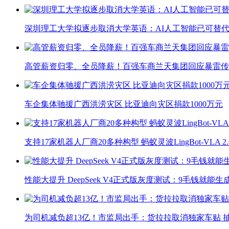
深圳理工大学拟逐步取消大学英语：AI人工智能已可替代
高管薪资归零、全员降薪！百强车商兰天集团回应暴雷传
车企集体驰援广西洪涝灾区 比亚迪向灾区捐款1000万元
支持17家机器人厂商20多种构型 蚂蚁灵波LingBot-VLA 
性能大提升 DeepSeek V4正式版灰度测试：9毛钱就能生
为司机减负超13亿！市监局出手：货拉拉取消独家车贴 抽