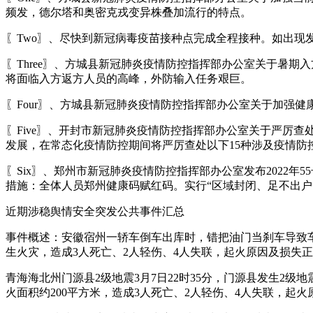
频发，德尔塔和奥密克戎变异株叠加流行的特点。
〖Two〗、尽快到新冠病毒疫苗接种点完成全程接种。如出
〖Three〗、方城县新冠肺炎疫情防控指挥部办公室关于暑
将面临入方返方人员的高峰，外防输入任务艰巨。
〖Four〗、方城县新冠肺炎疫情防控指挥部办公室关于加强
〖Five〗、开封市新冠肺炎疫情防控指挥部办公室关于严厉
发展，在常态化疫情防控期间将严厉查处以下15种涉及疫情防
〖Six〗、郑州市新冠肺炎疫情防控指挥部办公室发布2022
措施：全体人员郑州健康码赋红码。实行“区域封闭、足不出户
近期涉稳舆情安全突发公共事件汇总
事件概述：安徽宿州一轿车倒车出库时，错把油门当刹车导致
生火灾，造成3人死亡、2人轻伤、4人失联，起火原因及损失
青海海北州门源县2级地震3月7日22时35分，门源县发生2
火面积约200平方米，造成3人死亡、2人轻伤、4人失联，起