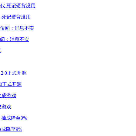
 死记硬背没用
闻：消息不实
2.0正式开源
成游戏
成降至9%