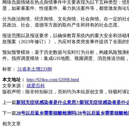
网络负面情绪在热点舆情事件中主要表现为以下五种类型：愤
度，如家暴案件、性侵案件、暴力执法案件等，都曾激发舆论
分为政治舆情、经济舆情、文化舆情、社会舆情。在一定的社
其政治、社会、道德等方面的取向产生和持有的社会态度。
报送范围以及报送要求，以确保教育系统内的重大安全和涉稳
急预案（2023年修订）》，为应对各类突发事件提供了全面
预知预警模块：基于历史数据与实时行为分析，构建风险预测模
件。指挥调度模块：集成GIS地图、视频调度、消息推送功能
标签：
31省本土增233例
本文地址：
http://92jkw.com/32098.html
文章来源：
就爱百科
版权声明：
除非特别标注，否则均为本站原创文章，转载时请
上一篇
新冠无症状感染者是什么意思?/新冠无症状感染者是什
下一篇
28号以后返乡需要核酸检测吗/28号以后返乡需要核酸
相关文章