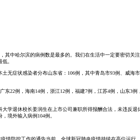
泛，其中哈尔滨的病例数是最多的。我们在生活中一定要密切关
最低。
无症状感染者分布山东省：106例，其中青岛市93例、威海市1
例，广东22例，海南14例，浙江12例，福建7例，江苏4例，山东3
大学退休校长姜润生在上市公司兼职所得报酬合法，未违反退休干
份，境外输入病例104例。
当前疫情防控工作的通告当前，全球新冠肺炎疫情持续在高位运行