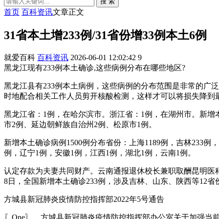
搜 索
首页
百科资讯
文章正文
31省本土增233例/31省份增33例本土6例
就爱百科
百科资讯
2026-06-01 12:02:42
9
黑龙江现有233例本土确诊,这些病例分布在哪些地区?
黑龙江县有233例本土病例，这些病例的分布范围是非常的广
时地配合相关工作人员剪开核酸检测，这样才可以将损失降到
黑龙江省：1例，在哈尔滨市。浙江省：1例，在湖州市。新增本土
市2例、延边朝鲜族自治州2例、松原市1例。
新增本土确诊病例1500例分布省份：上海1189例，吉林233
例，辽宁1例，安徽1例，江西1例，湖北1例，云南1例。
认定存款为夫妻共同财产。云南通报退休校长兼职取酬昆明医科
8日，全国新增本土确诊233例，涉及吉林、山东、陕西等12省
方城县新冠肺炎疫情防控指挥部2022年5号通告
〖One〗、方城县新冠肺炎疫情防控指挥部办公室关于加强