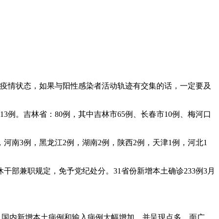
注疫情状态，如果与阳性感染者活动轨迹有交集的话，一定要及
3例。吉林省：80例，其中吉林市65例、长春市10例、梅河口
例，河南3例，黑龙江2例，湖南2例，陕西2例，天津1例，河北1
部兼职规定，免予党纪处分。31省份新增本土确诊233例3月
，国内新增本土病例和输入病例大幅增加，并呈现点多、面广、