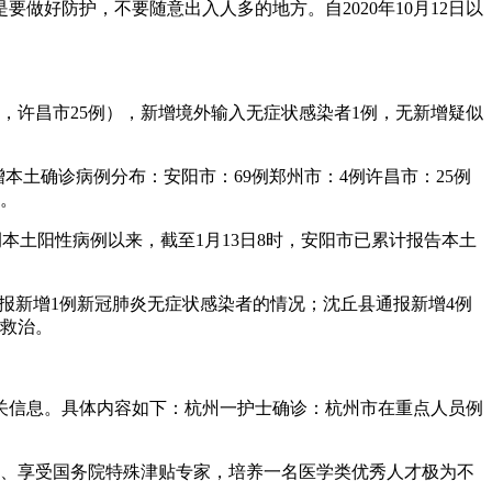
好防护，不要随意出入人多的地方。自2020年10月12日以
69例，许昌市25例），新增境外输入无症状感染者1例，无新增疑似
增本土确诊病例分布：安阳市：69例郑州市：4例许昌市：25例
例。
两例本土阳性病例以来，截至1月13日8时，安阳市已累计报告本土
通报新增1例新冠肺炎无症状感染者的情况；沈丘县通报新增4例
院救治。
关信息。具体内容如下：杭州一护士确诊：杭州市在重点人员例
师、享受国务院特殊津贴专家，培养一名医学类优秀人才极为不