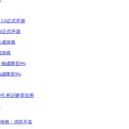
2.0正式开源
成游戏
成降至9%
代