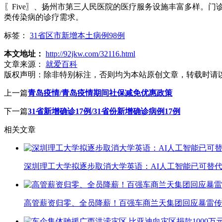
〖Five〗、扬州市第三人民医院的医疗服务设施丰富多样。
类传染病的诊疗需求。
标签：
31省区市新增本土病例98例
本文地址：
http://92jkw.com/32116.html
文章来源：
就爱百科
版权声明：
除非特别标注，否则均为本站原创文章，转载时请
上一篇
青岛疫情/青岛疫情期间社保减免优惠政策
下一篇
31省新增确诊17例/31省份新增确诊病例17例
相关文章
深圳理工大学拟逐步取消大学英语：AI人工智能已可替代
高管薪资归零、全员降薪！百强车商兰天集团回应暴雷传