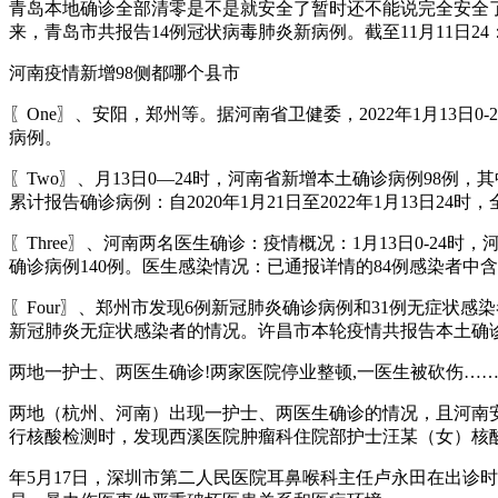
青岛本地确诊全部清零是不是就安全了暂时还不能说完全安全了
来，青岛市共报告14例冠状病毒肺炎新病例。截至11月11日2
河南疫情新增98侧都哪个县市
〖One〗、安阳，郑州等。据河南省卫健委，2022年1月13日
病例。
〖Two〗、月13日0—24时，河南省新增本土确诊病例98例
累计报告确诊病例：自2020年1月21日至2022年1月13日24时
〖Three〗、河南两名医生确诊：疫情概况：1月13日0-2
确诊病例140例。医生感染情况：已通报详情的84例感染者中含
〖Four〗、郑州市发现6例新冠肺炎确诊病例和31例无症状
新冠肺炎无症状感染者的情况。许昌市本轮疫情共报告本土确诊
两地一护士、两医生确诊!两家医院停业整顿,一医生被砍伤…
两地（杭州、河南）出现一护士、两医生确诊的情况，且河南
行核酸检测时，发现西溪医院肿瘤科住院部护士汪某（女）核
年5月17日，深圳市第二人民医院耳鼻喉科主任卢永田在出诊