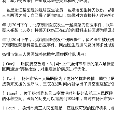
易，暴力伤医事件严重破坏医患关系和医疗环境。
一名黑龙江某医院的规培医生被另一名规培医生持刀砍伤，起
三言两语之后，自己爆了两句粗口，结果对方直接持刀过来将
年1月20日下午，北京朝阳医院发生一起持菜刀伤医事件，眼
疑人崔某（36岁）持菜刀砍伤正在出诊的眼科主任医师陶勇及
年1月20日下午，北京朝阳医院发生伤医事件，多名医生被砍伤
京朝阳医院眼科发生伤医事件。陶姓医生后脑勺及胳膊多处被
扬州市第三人民医院整体腾空,重症医疗队进驻!
〖One〗、医院腾空改造：8月4日上午扬州市举行的第六场
区两通道”调整改造，对重症监护病房进行优化。
〖Two〗、扬州市第三人民医院为了更好的抗击疫情，腾空
接前来支援的医疗队，三院在短时间内就做出了腾空重症监护
〖Three〗、位于扬州著名景点瘦西湖畔的扬州市第三人民
的休养空间。医院的历史可以追溯到1994年，当时在扬州市
〖Four〗、扬州市第三人民医院是一座规模可观的医疗机构，