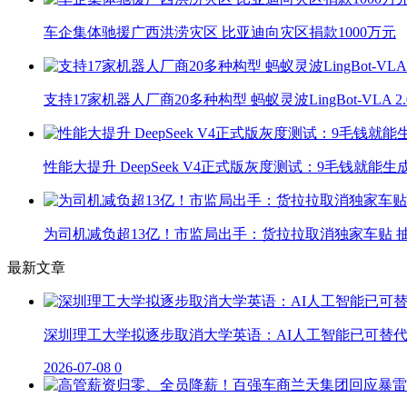
车企集体驰援广西洪涝灾区 比亚迪向灾区捐款1000万元
支持17家机器人厂商20多种构型 蚂蚁灵波LingBot-VLA 
性能大提升 DeepSeek V4正式版灰度测试：9毛钱就能生
为司机减负超13亿！市监局出手：货拉拉取消独家车贴 抽
最新文章
深圳理工大学拟逐步取消大学英语：AI人工智能已可替
2026-07-08
0