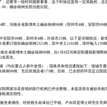
，还要等一段时间观察看看，这个时候还是有一定风险的，还是要做
4：00，确诊病例全部治愈出院。
0-24时，河南全省新增本土确诊病例98例（郑州市4例，安阳市
，其中安阳市69例，郑州市4例，许昌市25例。以下是详细情况：新
，全省累计报告确诊病例2321例，其中本土2182例，境外输入139
4时，河南全省新增本土确诊病例98例，自1月8日河南安阳通报新增
2名医生。
感染者（均在重点人群中发现），现将具体情况通报如下：项城市
病例98例、无症状感染者173例。目前，已全部闭环至定点医
…
安阳两家涉及疫情的医疗机构已停业整顿，未提及医生被砍伤相
酸检测呈阳性。
时被患者捅伤，经抢救生命体征已平稳。卢永田是博士研究生导