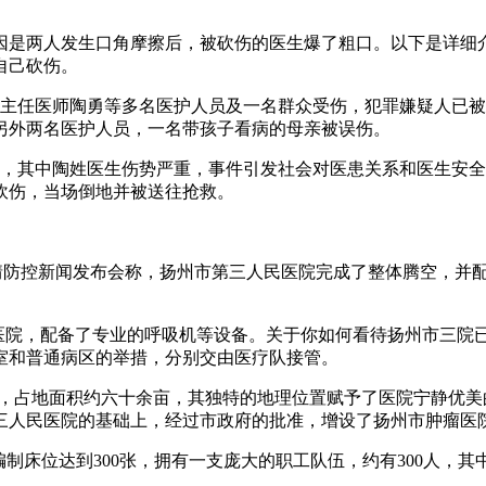
因是两人发生口角摩擦后，被砍伤的医生爆了粗口。以下是详细
自己砍伤。
科主任医师陶勇等多名医护人员及一名群众受伤，犯罪嫌疑人已被刑
另外两名医护人员，一名带孩子看病的母亲被误伤。
，其中陶姓医生伤势严重，事件引发社会对医患关系和医生安全保障
砍伤，当场倒地并被送往抢救。
疫情防控新闻发布会称，扬州市第三人民医院完成了整体腾空，并配
了医院，配备了专业的呼吸机等设备。关于你如何看待扬州市三院
室和普通病区的举措，分别交由医疗队接管。
医院，占地面积约六十余亩，其独特的地理位置赋予了医院宁静优美
第三人民医院的基础上，经过市政府的批准，增设了扬州市肿瘤医
编制床位达到300张，拥有一支庞大的职工队伍，约有300人，