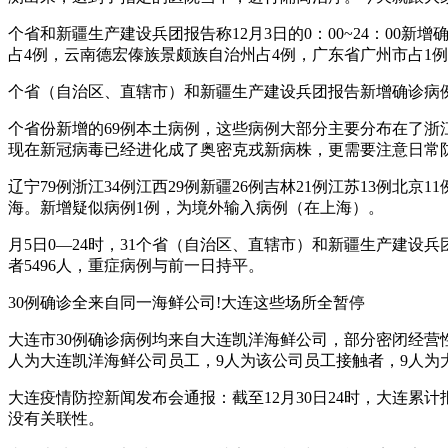
个省和新疆生产建设兵团报告称12月3日的0：00~24：00
占4例，云南德宏傣族景颇族自治州占4例，广东省广州市占1
个省（自治区、直辖市）和新疆生产建设兵团报告新增确诊病例
个省份新增的69例本土病例，这些病例大部分主要分布在了
现在新冠病毒已经进化成了奥密克戎新病株，更需要注意日常
辽宁79例浙江34例江西29例新疆26例吉林21例江苏13例北
海。新增疑似病例1例，为境外输入病例（在上海）。
月5日0—24时，31个省（自治区、直辖市）和新疆生产建设兵
者5496人，重症病例与前一日持平。
30例确诊全来自同一海鲜公司!大连这些场所全暂停
大连市30例确诊病例均来自大连凯洋海鲜公司，部分密闭经营性
人为大连凯洋海鲜公司员工，9人为该公司员工接触者，9人为
大连疫情防控新闻发布会通报：截至12月30日24时，大连累
没有关联性。