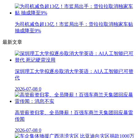
为司机减负超13亿！市监局出手：货拉拉取消独家车贴
抽成降至9%
最新文章
深圳理工大学拟逐步取消大学英语：AI人工智能已可替
代
2026-07-08
0
高管薪资归零、全员降薪！百强车商兰天集团回应暴雷
传闻
2026-07-08
0