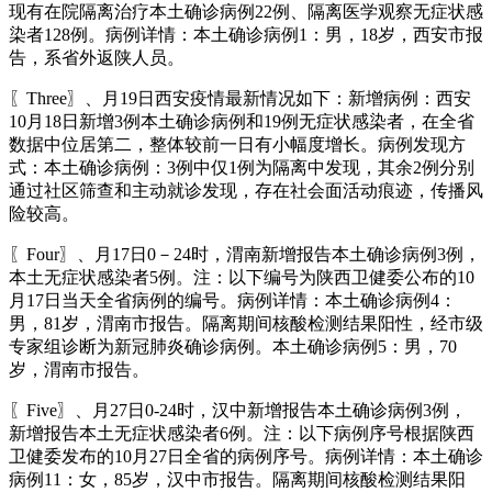
现有在院隔离治疗本土确诊病例22例、隔离医学观察无症状感
染者128例。病例详情：本土确诊病例1：男，18岁，西安市报
告，系省外返陕人员。
〖Three〗、月19日西安疫情最新情况如下：新增病例：西安
10月18日新增3例本土确诊病例和19例无症状感染者，在全省
数据中位居第二，整体较前一日有小幅度增长。病例发现方
式：本土确诊病例：3例中仅1例为隔离中发现，其余2例分别
通过社区筛查和主动就诊发现，存在社会面活动痕迹，传播风
险较高。
〖Four〗、月17日0－24时，渭南新增报告本土确诊病例3例，
本土无症状感染者5例。注：以下编号为陕西卫健委公布的10
月17日当天全省病例的编号。病例详情：本土确诊病例4：
男，81岁，渭南市报告。隔离期间核酸检测结果阳性，经市级
专家组诊断为新冠肺炎确诊病例。本土确诊病例5：男，70
岁，渭南市报告。
〖Five〗、月27日0-24时，汉中新增报告本土确诊病例3例，
新增报告本土无症状感染者6例。注：以下病例序号根据陕西
卫健委发布的10月27日全省的病例序号。病例详情：本土确诊
病例11：女，85岁，汉中市报告。隔离期间核酸检测结果阳