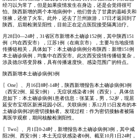
经习以为常了，但是如果疫情发生在身边，还是会觉得很可
怕。陕西新增的两个本地病例中，他们曾去了甘肃的嘉峪关和
张掖，还坐了火车。此外，还去了兰州旅游，17日才返回到了
陕西。后期检测呈阳性，目前正在定点医院接受隔离治疗。
月28日0—24时，31省区市新增本土确诊152例，其中陕西151
例（均在西安市），江苏1例（在南京市），主要与当地疫情
传播链相关，具体如下：本土确诊病例分布陕西：新增151例
本土确诊病例，均集中在西安市。此次西安疫情传播链复杂，
涉及德尔塔变异株，具有传播速度快、感染范围广的特点。
陕西新增本土确诊病例3例
〖One〗、月16日8时-14时，陕西新增报告本土确诊病例3例
（西安2例、延安1例），无症状感染者1例（西安）。具体信
息如下：本土确诊病例1患者信息：张某某，男，52岁，现居
延安市宝塔区新洲花园小区。关联病例：系12月15日发布的本
土确诊病例2的密切接触者。发现过程：作为密切接触者被隔
离医学观察，期间核酸检测阳性。
〖Two〗、月1日0-24时，新增报告本土确诊病例3例，其中咸
阳2例、西安1例；本土无症状感染者6例。截至10月1日24时，