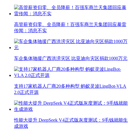
高管薪资归零、全员降薪！百强车商兰天集团回应暴雷
传闻：消息不实
车企集体驰援广西洪涝灾区 比亚迪向灾区捐款1000万元
支持17家机器人厂商20多种构型 蚂蚁灵波LingBot-VLA
2.0正式开源
性能大提升 DeepSeek V4正式版灰度测试：9毛钱就能生
成游戏