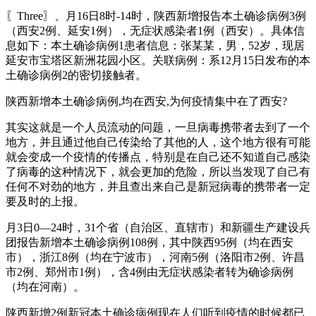
〖Three〗、月16日8时-14时，陕西新增报告本土确诊病例3例
（西安2例、延安1例），无症状感染者1例（西安）。具体信
息如下：本土确诊病例1患者信息：张某某，男，52岁，现居
延安市宝塔区新洲花园小区。关联病例：系12月15日发布的本
土确诊病例2的密切接触者。
陕西新增本土确诊病例,均在西安,为何疫情集中在了西安?
其实这就是一个人员流动的问题，一旦病毒携带者去到了一个
地方，并且通过他自己传染给了其他的人，这个地方很有可能
就会变成一个疫情的传播点，特别是在自己还不知道自己感染
了病毒的这种情况下，就会更加的危险，所以当发现了自己有
任何不对劲的地方，并且查出来自己是新冠病毒的携带者一定
要及时的上报。
月3日0—24时，31个省（自治区、直辖市）和新疆生产建设兵
团报告新增本土确诊病例108例，其中陕西95例（均在西安
市），浙江8例（均在宁波市），河南5例（洛阳市2例、许昌
市2例、郑州市1例），含4例由无症状感染者转为确诊病例
（均在河南）。
陕西新增2例新冠本土确诊病例现在人们听到疫情的时候都已