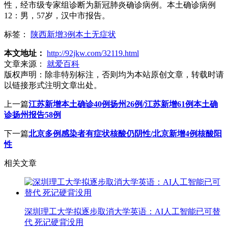
性，经市级专家组诊断为新冠肺炎确诊病例。本土确诊病例
12：男，57岁，汉中市报告。
标签：
陕西新增3例本土无症状
本文地址：
http://92jkw.com/32119.html
文章来源：
就爱百科
版权声明：
除非特别标注，否则均为本站原创文章，转载时请
以链接形式注明文章出处。
上一篇
江苏新增本土确诊40例扬州26例/江苏新增61例本土确
诊扬州报告58例
下一篇
北京多例感染者有症状核酸仍阴性/北京新增4例核酸阳
性
相关文章
深圳理工大学拟逐步取消大学英语：AI人工智能已可替
代 死记硬背没用