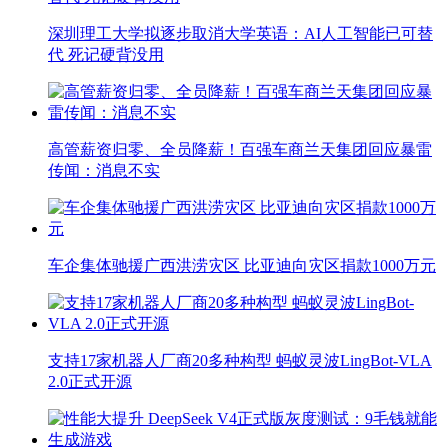
深圳理工大学拟逐步取消大学英语：AI人工智能已可替
代 死记硬背没用
高管薪资归零、全员降薪！百强车商兰天集团回应暴雷
传闻：消息不实
车企集体驰援广西洪涝灾区 比亚迪向灾区捐款1000万元
支持17家机器人厂商20多种构型 蚂蚁灵波LingBot-VLA
2.0正式开源