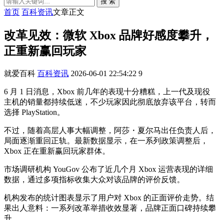
搜 索
首页
百科资讯
文章正文
改革见效：微软 Xbox 品牌好感度攀升，
正重新赢回玩家
就爱百科
百科资讯
2026-06-01 22:54:22
9
6 月 1 日消息，Xbox 前几年的表现十分糟糕，上一代及现役
主机的销量都持续低迷，不少玩家因此彻底放弃该平台，转而
选择 PlayStation。
不过，随着高层人事大幅调整，阿莎・夏尔马出任负责人后，
局面逐渐重回正轨。最新数据显示，在一系列政策调整后，
Xbox 正在重新赢回玩家群体。
市场调研机构 YouGov 公布了近几个月 Xbox 运营表现的详细
数据，通过多项指标收集大众对该品牌的评价反馈。
机构发布的统计图表显示了用户对 Xbox 的正面评价走势。结
果出人意料：一系列改革举措收效显著，品牌正面口碑持续攀
升。