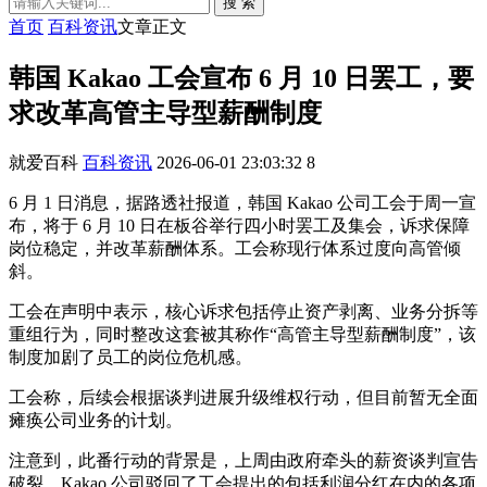
搜 索
首页
百科资讯
文章正文
韩国 Kakao 工会宣布 6 月 10 日罢工，要
求改革高管主导型薪酬制度
就爱百科
百科资讯
2026-06-01 23:03:32
8
6 月 1 日消息，据路透社报道，韩国 Kakao 公司工会于周一宣
布，将于 6 月 10 日在板谷举行四小时罢工及集会，诉求保障
岗位稳定，并改革薪酬体系。工会称现行体系过度向高管倾
斜。
工会在声明中表示，核心诉求包括停止资产剥离、业务分拆等
重组行为，同时整改这套被其称作“高管主导型薪酬制度”，该
制度加剧了员工的岗位危机感。
工会称，后续会根据谈判进展升级维权行动，但目前暂无全面
瘫痪公司业务的计划。
注意到，此番行动的背景是，上周由政府牵头的薪资谈判宣告
破裂。Kakao 公司驳回了工会提出的包括利润分红在内的各项