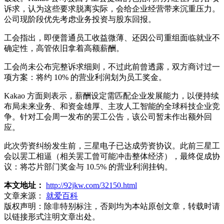
诉求，认为这些要求脱离实际，会给企业经营带来沉重压力。
公司现阶段优先考虑业务投资与股东回报。
工会指出，即便普通员工收益微薄、还因公司重组面临就业不
确定性，高管依旧拿着高额薪酬。
工会尚未公布完整诉求细则，不过此前曾透露，双方商讨过一
项方案：将约 10% 的营业利润划为员工奖金。
Kakao 方面则表示，薪酬设定需匹配企业发展能力，以便持续
布局未来业务、和资金雄厚、主攻人工智能的全球科技企业竞
争。针对工会周一发布的罢工公告，该公司暂未作出额外回
应。
此次劳资纠纷发生前，三星电子已达成劳资协议。此前三星工
会以罢工相逼（相关罢工曾可能冲击整体经济），最终促成协
议：将芯片部门奖金与 10.5% 的营业利润挂钩。
本文地址：
http://92jkw.com/32150.html
文章来源：
就爱百科
版权声明：
除非特别标注，否则均为本站原创文章，转载时请
以链接形式注明文章出处。