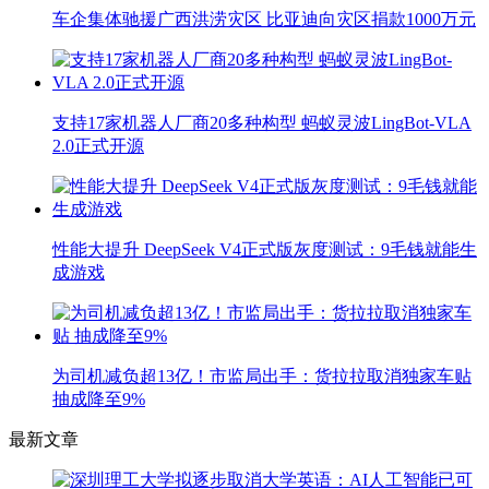
车企集体驰援广西洪涝灾区 比亚迪向灾区捐款1000万元
支持17家机器人厂商20多种构型 蚂蚁灵波LingBot-VLA
2.0正式开源
性能大提升 DeepSeek V4正式版灰度测试：9毛钱就能生
成游戏
为司机减负超13亿！市监局出手：货拉拉取消独家车贴
抽成降至9%
最新文章