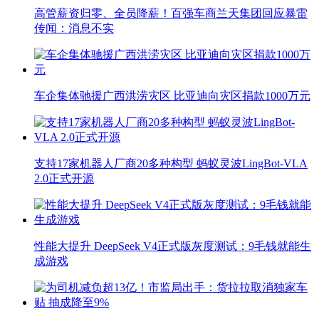
高管薪资归零、全员降薪！百强车商兰天集团回应暴雷
传闻：消息不实
车企集体驰援广西洪涝灾区 比亚迪向灾区捐款1000万元
支持17家机器人厂商20多种构型 蚂蚁灵波LingBot-VLA
2.0正式开源
性能大提升 DeepSeek V4正式版灰度测试：9毛钱就能生
成游戏