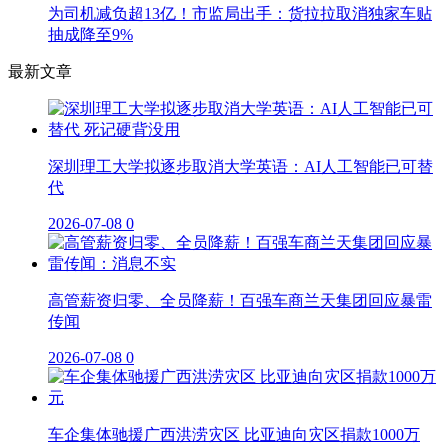
为司机减负超13亿！市监局出手：货拉拉取消独家车贴
抽成降至9%
最新文章
深圳理工大学拟逐步取消大学英语：AI人工智能已可替
代
2026-07-08
0
高管薪资归零、全员降薪！百强车商兰天集团回应暴雷
传闻
2026-07-08
0
车企集体驰援广西洪涝灾区 比亚迪向灾区捐款1000万