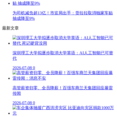
为司机减负超13亿！市监局出手：货拉拉取消独家车贴
抽成降至9%
最新文章
深圳理工大学拟逐步取消大学英语：AI人工智能已可替
代
2026-07-08
0
高管薪资归零、全员降薪！百强车商兰天集团回应暴雷
传闻
2026-07-08
0