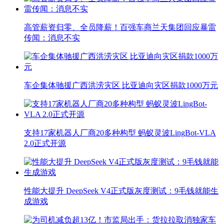
高管薪资归零、全员降薪！百强车商兰天集团回应暴雷
传闻：消息不实
车企集体驰援广西洪涝灾区 比亚迪向灾区捐款1000万元
支持17家机器人厂商20多种构型 蚂蚁灵波LingBot-VLA
2.0正式开源
性能大提升 DeepSeek V4正式版灰度测试：9毛钱就能生
成游戏