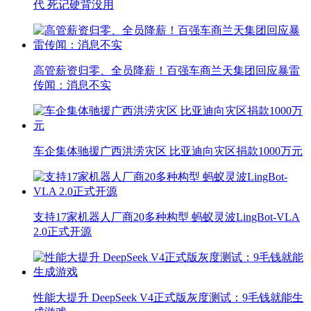
代 死记硬背没用
高管薪资归零、全员降薪！百强车商兰天集团回应暴雷
传闻：消息不实
车企集体驰援广西洪涝灾区 比亚迪向灾区捐款1000万元
支持17家机器人厂商20多种构型 蚂蚁灵波LingBot-VLA
2.0正式开源
性能大提升 DeepSeek V4正式版灰度测试：9毛钱就能生