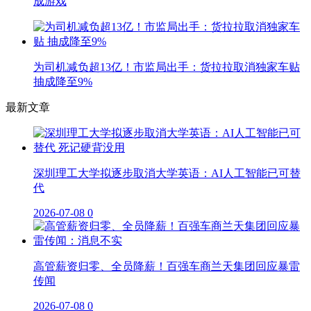
成游戏
为司机减负超13亿！市监局出手：货拉拉取消独家车贴
抽成降至9%
最新文章
深圳理工大学拟逐步取消大学英语：AI人工智能已可替
代
2026-07-08
0
高管薪资归零、全员降薪！百强车商兰天集团回应暴雷
传闻
2026-07-08
0