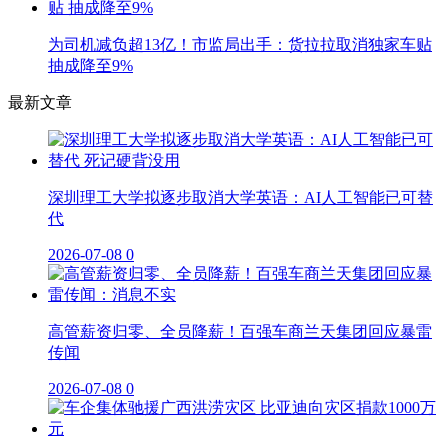
为司机减负超13亿！市监局出手：货拉拉取消独家车贴
抽成降至9%
最新文章
深圳理工大学拟逐步取消大学英语：AI人工智能已可替
代
2026-07-08
0
高管薪资归零、全员降薪！百强车商兰天集团回应暴雷
传闻
2026-07-08
0