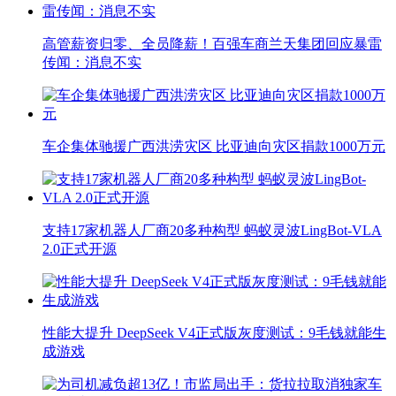
高管薪资归零、全员降薪！百强车商兰天集团回应暴雷
传闻：消息不实
车企集体驰援广西洪涝灾区 比亚迪向灾区捐款1000万元
支持17家机器人厂商20多种构型 蚂蚁灵波LingBot-VLA
2.0正式开源
性能大提升 DeepSeek V4正式版灰度测试：9毛钱就能生
成游戏