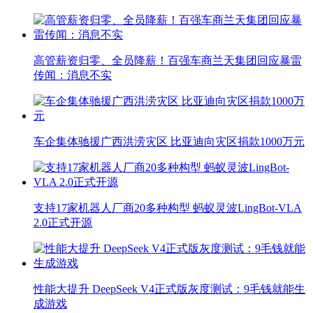
高管薪资归零、全员降薪！百强车商兰天集团回应暴雷
传闻：消息不实
车企集体驰援广西洪涝灾区 比亚迪向灾区捐款1000万元
支持17家机器人厂商20多种构型 蚂蚁灵波LingBot-VLA
2.0正式开源
性能大提升 DeepSeek V4正式版灰度测试：9毛钱就能生
成游戏