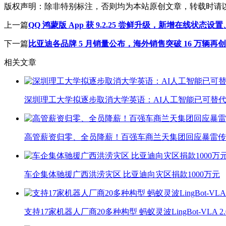
版权声明：
除非特别标注，否则均为本站原创文章，转载时请
上一篇
QQ 鸿蒙版 App 获 9.2.25 尝鲜升级，新增在线状态设
下一篇
比亚迪各品牌 5 月销量公布，海外销售突破 16 万辆再
相关文章
深圳理工大学拟逐步取消大学英语：AI人工智能已可替代
高管薪资归零、全员降薪！百强车商兰天集团回应暴雷传
车企集体驰援广西洪涝灾区 比亚迪向灾区捐款1000万元
支持17家机器人厂商20多种构型 蚂蚁灵波LingBot-VLA 