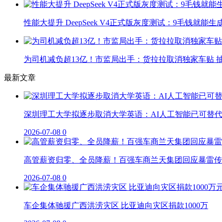
性能大提升 DeepSeek V4正式版灰度测试：9毛钱就能生
为司机减负超13亿！市监局出手：货拉拉取消独家车贴 抽
最新文章
深圳理工大学拟逐步取消大学英语：AI人工智能已可替
2026-07-08
0
高管薪资归零、全员降薪！百强车商兰天集团回应暴雷传
2026-07-08
0
车企集体驰援广西洪涝灾区 比亚迪向灾区捐款1000万