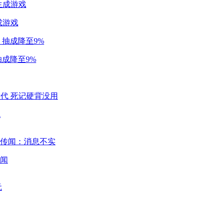
成游戏
成降至9%
代
闻