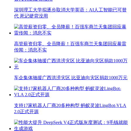
深圳理工大学拟逐步取消大学英语：AI人工智能已可替
代 死记硬背没用
高管薪资归零、全员降薪！百强车商兰天集团回应暴雷
传闻：消息不实
车企集体驰援广西洪涝灾区 比亚迪向灾区捐款1000万元
支持17家机器人厂商20多种构型 蚂蚁灵波LingBot-VLA
2.0正式开源