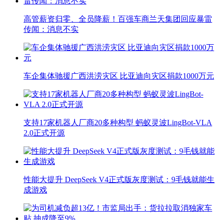
高管薪资归零、全员降薪！百强车商兰天集团回应暴雷
传闻：消息不实
车企集体驰援广西洪涝灾区 比亚迪向灾区捐款1000万元
支持17家机器人厂商20多种构型 蚂蚁灵波LingBot-VLA
2.0正式开源
性能大提升 DeepSeek V4正式版灰度测试：9毛钱就能生
成游戏