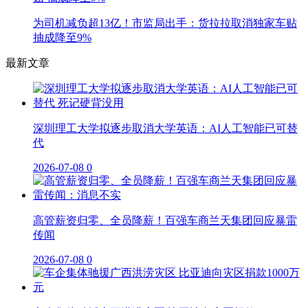
为司机减负超13亿！市监局出手：货拉拉取消独家车贴
抽成降至9%
最新文章
深圳理工大学拟逐步取消大学英语：AI人工智能已可替
代
2026-07-08
0
高管薪资归零、全员降薪！百强车商兰天集团回应暴雷
传闻
2026-07-08
0