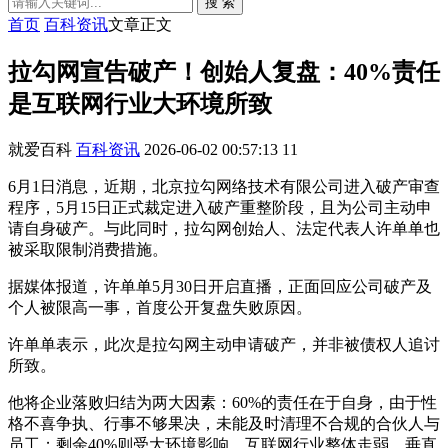
搜 索
首页
百科资讯
文章正文
拉勾网宣告破产！创始人复盘：40%责任
是互联网行业大环境所致
就爱百科
百科资讯
2026-06-02 00:57:13
11
6月1日消息，近期，北京拉勾网络技术有限公司进入破产审查
程序，5月15日正式裁定进入破产重整阶段，且为公司主动申
请自身破产。与此同时，拉勾网创始人、法定代表人许单单也
被采取限制消费措施。
据媒体报道，许单单5月30日开启直播，正面回应公司破产及
个人被限高一事，首度公开复盘失败原因。
许单单表示，此次是拉勾网主动申请破产，并非被债权人追讨
所致。
他将企业落败归结为两大因素：60%的责任在于自身，由于性
格不喜争执、行事不够果决，未能及时清理不合规的合伙人与
员工；剩余40%则受大环境影响，互联网行业整体走弱，垂直