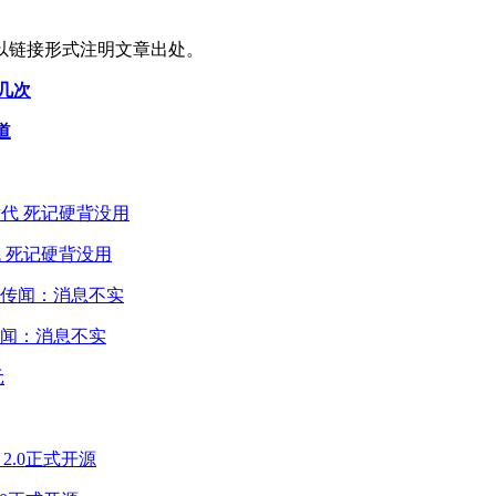
以链接形式注明文章出处。
几次
道
 死记硬背没用
闻：消息不实