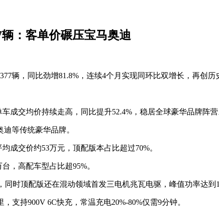
77辆：客单价碾压宝马奥迪
377辆，同比劲增81.8%，连续4个月实现同环比双增长，再创历
牌单车成交均价持续走高，同比提升52.4%，稳居全球豪华品牌阵营
奥迪等传统豪华品牌。
平均成交价约53万元，顶配版本占比超过70%。
万台，高配车型占比超95%。
，同时顶配版还在混动领域首发三电机兆瓦电驱，峰值功率达到1030k
，支持900V 6C快充，常温充电20%-80%仅需9分钟。