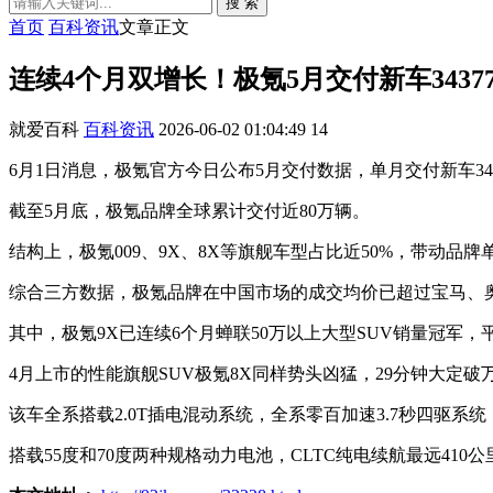
搜 索
首页
百科资讯
文章正文
连续4个月双增长！极氪5月交付新车343
就爱百科
百科资讯
2026-06-02 01:04:49
14
6月1日消息，极氪官方今日公布5月交付数据，单月交付新车34
截至5月底，极氪品牌全球累计交付近80万辆。
结构上，极氪009、9X、8X等旗舰车型占比近50%，带动品
综合三方数据，极氪品牌在中国市场的成交均价已超过宝马、
其中，极氪9X已连续6个月蝉联50万以上大型SUV销量冠军，
4月上市的性能旗舰SUV极氪8X同样势头凶猛，29分钟大定破
该车全系搭载2.0T插电混动系统，全系零百加速3.7秒四驱系统
搭载55度和70度两种规格动力电池，CLTC纯电续航最远410公里