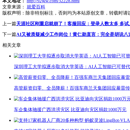
本文地址：
http://92jkw.com/32228.html
文章来源：
就爱百科
版权声明：
除非特别标注，否则均为本站原创文章，转载时请
上一篇
天涯社区刚重启就崩了！客服回应：登录人数太多 多试
下一篇
AI又被质疑减少工作岗位！黄仁勋直言：完全是胡说八
相关文章
深圳理工大学拟逐步取消大学英语：AI人工智能已可替代
高管薪资归零、全员降薪！百强车商兰天集团回应暴雷传
车企集体驰援广西洪涝灾区 比亚迪向灾区捐款1000万元