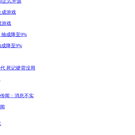
2.0正式开源
成游戏
成降至9%
代
闻