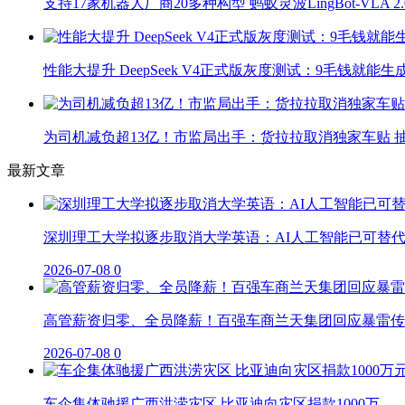
支持17家机器人厂商20多种构型 蚂蚁灵波LingBot-VLA 
性能大提升 DeepSeek V4正式版灰度测试：9毛钱就能生
为司机减负超13亿！市监局出手：货拉拉取消独家车贴 抽
最新文章
深圳理工大学拟逐步取消大学英语：AI人工智能已可替
2026-07-08
0
高管薪资归零、全员降薪！百强车商兰天集团回应暴雷传
2026-07-08
0
车企集体驰援广西洪涝灾区 比亚迪向灾区捐款1000万