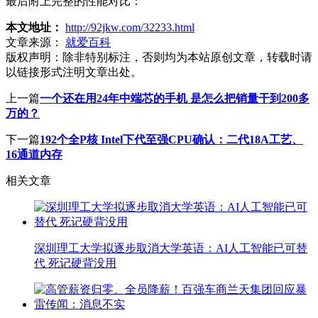
最后附上完整的性能对比：
本文地址：
http://92jkw.com/32233.html
文章来源：
就爱百科
版权声明：
除非特别标注，否则均为本站原创文章，转载时请
以链接形式注明文章出处。
上一篇
一个还在用24年中端芯的手机 是怎么把销量干到200多
万的？
下一篇
192个全P核 Intel下代至强CPU确认：二代18A工艺、
16通道内存
相关文章
深圳理工大学拟逐步取消大学英语：AI人工智能已可替
代 死记硬背没用