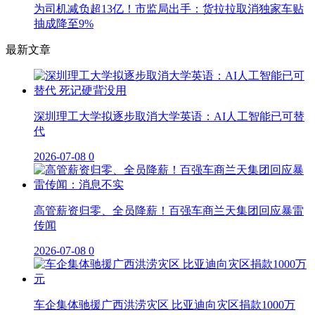
为司机减负超13亿！市监局出手：货拉拉取消独家车贴
抽成降至9%
最新文章
深圳理工大学拟逐步取消大学英语：AI人工智能已可替
代
2026-07-08
0
高管薪资归零、全员降薪！百强车商兰天集团回应暴雷
传闻
2026-07-08
0
车企集体驰援广西洪涝灾区 比亚迪向灾区捐款1000万