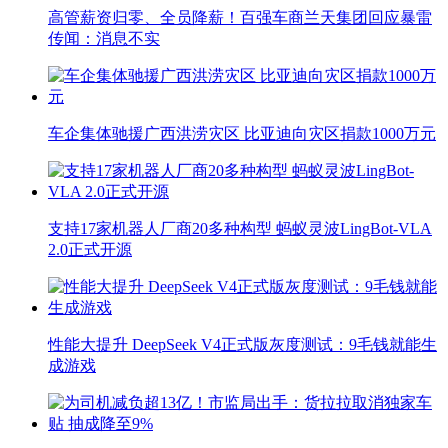
高管薪资归零、全员降薪！百强车商兰天集团回应暴雷
传闻：消息不实
车企集体驰援广西洪涝灾区 比亚迪向灾区捐款1000万元
支持17家机器人厂商20多种构型 蚂蚁灵波LingBot-VLA
2.0正式开源
性能大提升 DeepSeek V4正式版灰度测试：9毛钱就能生
成游戏