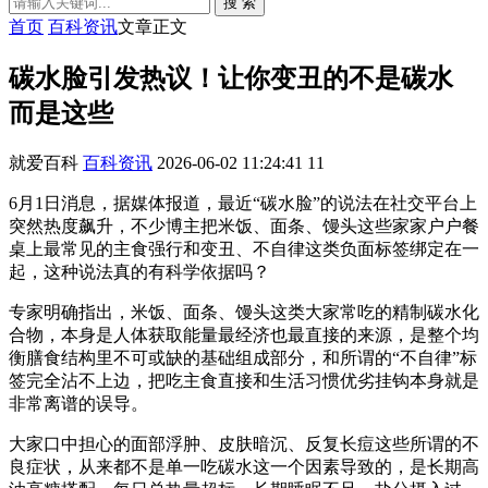
搜 索
首页
百科资讯
文章正文
碳水脸引发热议！让你变丑的不是碳水
而是这些
就爱百科
百科资讯
2026-06-02 11:24:41
11
6月1日消息，据媒体报道，最近“碳水脸”的说法在社交平台上
突然热度飙升，不少博主把米饭、面条、馒头这些家家户户餐
桌上最常见的主食强行和变丑、不自律这类负面标签绑定在一
起，这种说法真的有科学依据吗？
专家明确指出，米饭、面条、馒头这类大家常吃的精制碳水化
合物，本身是人体获取能量最经济也最直接的来源，是整个均
衡膳食结构里不可或缺的基础组成部分，和所谓的“不自律”标
签完全沾不上边，把吃主食直接和生活习惯优劣挂钩本身就是
非常离谱的误导。
大家口中担心的面部浮肿、皮肤暗沉、反复长痘这些所谓的不
良症状，从来都不是单一吃碳水这一个因素导致的，是长期高