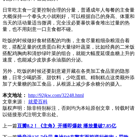
日常吃主食一定要控制合理的分量，普通成年人每餐的主食量
大概保持一个拳头大小就刚好，可以根据自己的身高、体重和
当天的活动量适当微调，完全没必要暴饮暴食堆出过量的热
量，也不用刻意一口主食都不碰。
吃饭的时候做好食材搭配的均衡，主食尽量粗细杂粮混合着
吃，搭配足量的优质蛋白和大量绿叶蔬菜，比如经典的二米饭
搭配鸡胸肉和清炒绿叶菜的组合，就能大幅度延缓血糖上升的
速度，也能减少皮肤多余油脂的分泌。
另外，吃饭的时候还要刻意避开藏在各类加工食品里的隐形
糖，日常少喝奶茶、甜饮料，少吃蛋糕、精制糕点这类额外添
加了大量糖的加工食品，从根源上减少多余糖分的摄入。
本文地址：
http://92jkw.com/32248.html
文章来源：
就爱百科
版权声明：
除非特别标注，否则均为本站原创文章，转载时请
以链接形式注明文章出处。
上一篇
豆瓣8.2！《主角》开播即爆款 播放量破7.85亿