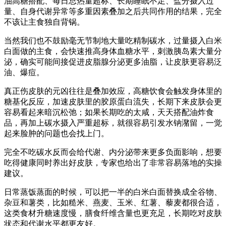
油高糖搭配、每日总热量超标、长期睡眠不足、盐分摄入过
量、自身代谢异常等多重因素叠加之后共同作用的结果，完全
不该让主食独自背锅。
当然我们也不鼓励毫无节制地大量吃精制碳水，过量摄入白米
白面做的主食，会快速推高身体血糖水平，刺激胰岛素大量分
泌，确实可能间接促进皮脂腺分泌更多油脂，让皮肤更容易泛
油、爆痘。
真正伤皮肤的元凶往往是叠加效应，高糖饮食会触发身体里的
糖基化反应，加速皮肤里的胶原蛋白流失，长期下来皮肤会更
容易看起来暗沉松弛；如果长期吃的太咸，天天搭配油炸食
品，再加上碳水摄入严重超标，就很容易引发水钠潴留，一觉
起来脸肿的问题也会找上门。
完全不吃碳水反而会给代谢、内分泌带来更多负面影响，想要
吃得健康同时养出好皮肤，专家也给出了非常容易落地的实操
建议。
日常蒸饭蒸面的时候，可以把一半的白米白面替换成全谷物、
杂豆和薯类，比如糙米、燕麦、玉米、红薯、藜麦都很合适，
这类食材升糖速度慢，膳食纤维含量也更充足，长期吃对皮肤
状态和代谢水平都更友好。