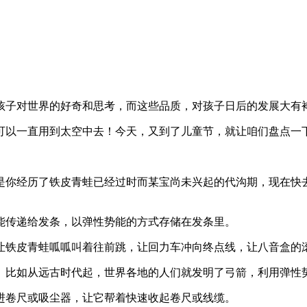
孩子对世界的好奇和思考，而这些品质，对孩子日后的发展大有
可以一直用到太空中去！今天，又到了儿童节，就让咱们盘点一
是你经历了铁皮青蛙已经过时而某宝尚未兴起的代沟期，现在快
能传递给发条，以弹性势能的方式存储在发条里。
让铁皮青蛙呱呱叫着往前跳，让回力车冲向终点线，让八音盒的
。比如从远古时代起，世界各地的人们就发明了弓箭，利用弹性
进卷尺或吸尘器，让它帮着快速收起卷尺或线缆。