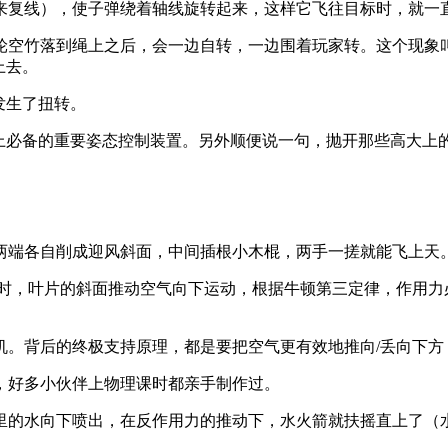
来复线），使子弹绕着轴线旋转起来，这样它飞往目标时，就一
空竹落到绳上之后，会一边自转，一边围着玩家转。这个现象叫“
上去。
发生了扭转。
站上必备的重要姿态控制装置。另外顺便说一句，抛开那些高大上
两端各自削成迎风斜面，中间插根小木棍，两手一搓就能飞上天
时，叶片的斜面推动空气向下运动，根据牛顿第三定律，作用力
机。背后的终极支持原理，都是要把空气更有效地推向/丢向下方
，好多小伙伴上物理课时都亲手制作过。
里的水向下喷出，在反作用力的推动下，水火箭就扶摇直上了（