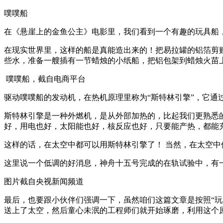
噗噗船
在《悬崖上的金鱼公主》电影里，我们看到一个有趣的玩具船
在现实世界里，这样的船是真能造出来的！把易拉罐的铝箔剪
些水，准备一艘插有一节蜡烛的小纸船，把铝包架到蜡烛火苗
噗噗船，截自电商平台
驱动噗噗船的发动机，在热机原理里称为“斯特林引擎”，它通
斯特林引擎是一种外燃机，是从外部加热的，比起我们更熟悉
好，用电也好，太阳能也好，核反应也好，只要能产热，都能
这样的话，在太空中都可以用斯特林引擎了！ 当然，在太空
这里说一个低调的好消息，神舟十五号完成的在轨试验中，有
图片截自央视新闻频道
最后，也要跟小伙伴们强调一下，虽然咱们这篇文章是按照“玩
送上了太空，然后童心未泯的工程师们就开始琢磨，利用这个