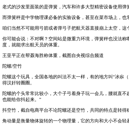
老式的沙发里面装的是弹簧，汽车和许多大型精密设备使用弹
而弹簧秤是中学物理课必备的实验设备，甚至在菜市场上，也
咱们当然不可能用弓箭或者弹弓子把航天器直接崩上太空，这
你可能会说：不对啊？空间站是微重力环境，弹簧秤也没法称
度，就能求出航天员的体重。
王亚平正在帮聂海胜称体重，截图自央视综合频道
陀螺/空竹
陀螺这个玩具，全国各地的叫法不太一样，有的地方叫“冰尜（ga）”
得汉奸转圈圈。
陀螺的个头常常比较小，大个子弓着身子玩一会儿，腰就直不
也能给你抖起来。”
抖空竹，截自电商平台不论陀螺还是空竹，共同的特点是转得
角动量是衡量物体旋转的一个物理量，它的方向和大小不会轻