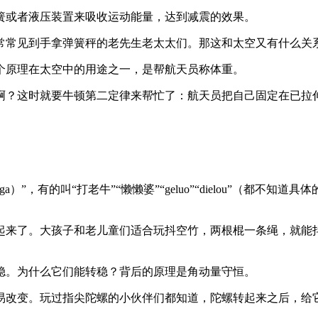
簧或者液压装置来吸收运动能量，达到减震的效果。
常常见到手拿弹簧秤的老先生老太太们。那这和太空又有什么关
个原理在太空中的用途之一，是帮航天员称体重。
啊？这时就要牛顿第二定律来帮忙了：航天员把自己固定在已拉
，有的叫“打老牛”“懒懒婆”“geluo”“dielou”（都不知
起来了。大孩子和老儿童们适合玩抖空竹，两根棍一条绳，就能
稳。为什么它们能转稳？背后的原理是角动量守恒。
易改变。玩过指尖陀螺的小伙伴们都知道，陀螺转起来之后，给它