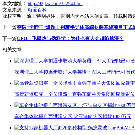
本文地址：
http://92jkw.com/32254.html
文章来源：
就爱百科
版权声明：
除非特别标注，否则均为本站原创文章，转载时请
上一篇
突破“卡脖子”难题！创豪半导体高端封装基板项目正式
下一篇
UFO、飞碟热与伪科学：为什么有人会越陷越深？
相关文章
深圳理工大学拟逐步取消大学英语：AI人工智能已可替代
高管薪资归零、全员降薪！百强车商兰天集团回应暴雷传
车企集体驰援广西洪涝灾区 比亚迪向灾区捐款1000万元