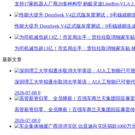
支持17家机器人厂商20多种构型 蚂蚁灵波LingBot-VLA 
性能大提升 DeepSeek V4正式版灰度测试：9毛钱就能生
为司机减负超13亿！市监局出手：货拉拉取消独家车贴 抽
最新文章
深圳理工大学拟逐步取消大学英语：AI人工智能已可替
2026-07-08
0
高管薪资归零、全员降薪！百强车商兰天集团回应暴雷传
2026-07-08
0