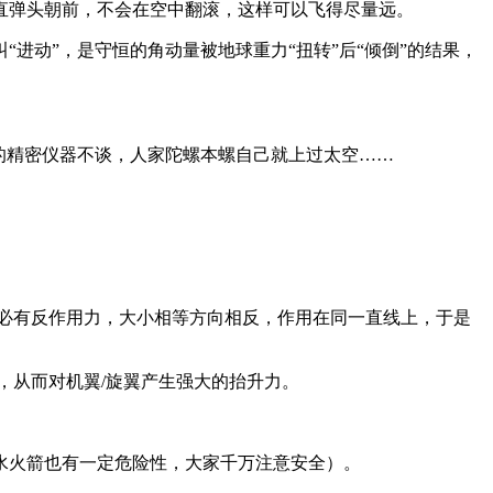
直弹头朝前，不会在空中翻滚，这样可以飞得尽量远。
进动”，是守恒的角动量被地球重力“扭转”后“倾倒”的结果，
的精密仪器不谈，人家陀螺本螺自己就上过太空……
。
必有反作用力，大小相等方向相反，作用在同一直线上，于是
，从而对机翼/旋翼产生强大的抬升力。
水火箭也有一定危险性，大家千万注意安全）。