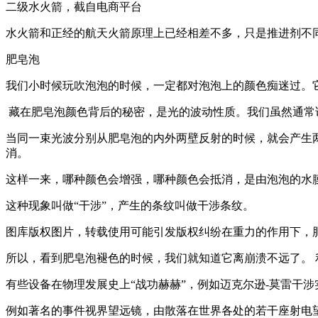
二级水火箭，截自电商平台
水火箭和正经的航天火箭原理上已经相差不多，只是推进剂不
肥皂泡
我们小时候玩吹泡泡的时候，一定都对泡泡上的颜色痴迷过。
藏在肥皂泡颜色背后的秘密，是光的波动性质。我们虽然通常
当同一束光波分别从肥皂泡的内外两壁反射的时候，就会产生
消。
这样一来，哪种颜色会增强，哪种颜色会抵消，是由泡泡的水
这种现象叫做“干涉”，产生的条纹叫做干涉条纹。
图库版权图片，转载使用可能引发版权纠纷在重力的作用下，
所以，看到肥皂泡褪色的时候，我们就知道它离崩溃不远了。
有些设备在物理发展史上“战功赫赫”，例如迈克尔逊-莫雷干
例如著名的事件视界望远镜，由散落在世界各处的若干座射电