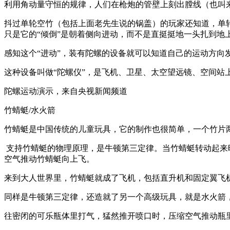
利用角动量守恒的规律，人们在枪炮的管壁上刻出膛线（也叫
抖过单轮空竹（包括上面老先生说的锅盖）的玩家还知道，单轮
只是它的“倾倒”是朝着侧向进动，而不是直挺挺地一头扎到地
感知这个“进动”，装有陀螺的设备就可以知道自己的运动方向
这种设备叫做“陀螺仪”，是飞机、卫星、太空望远镜、空间
陀螺运动演示，来自央视新闻频道
竹蜻蜓/水火箭
竹蜻蜓是中国传统的儿童玩具，它的制作也很简单，一个竹片
支持竹蜻蜓的物理原理，是牛顿第三定律。当竹蜻蜓转动起来
空气推动竹蜻蜓向上飞。
来到大人世界里，竹蜻蜓就成了飞机，包括直升机和固定翼飞
同样是牛顿第三定律，还造就了另一个高级玩具，就是水火箭
往密闭的可乐瓶体里打气，猛然推开喷口时，压缩空气推动瓶