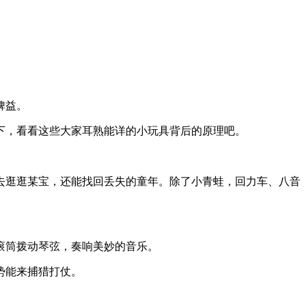
裨益。
下，看看这些大家耳熟能详的小玩具背后的原理吧。
去逛逛某宝，还能找回丢失的童年。除了小青蛙，回力车、八音
滚筒拨动琴弦，奏响美妙的音乐。
势能来捕猎打仗。