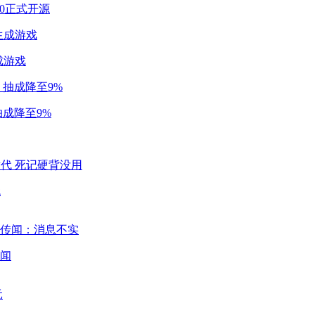
2.0正式开源
成游戏
成降至9%
代
闻