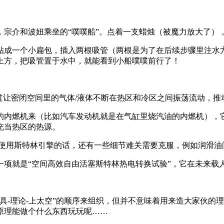
，宗介和波妞乘坐的“噗噗船”。点着一支蜡烛（被魔力放大了）
贴成一个小扁包，插入两根吸管（两根是为了在后续步骤里注水
上方，把吸管置于水中，就能看到小船噗噗前行了！
过让密闭空间里的气体/液体不断在热区和冷区之间振荡流动，推
的内燃机来（比如汽车发动机就是在气缸里烧汽油的内燃机），
充当热区的热源。
中使用斯特林引擎的话，还有一些细节难关需要克服，例如润滑油
一项就是“空间高效自由活塞斯特林热电转换试验”，它在未来载
具-理论-上太空”的顺序来组织，但并不意味着用来造大家伙的
原理能做个什么东西玩玩呢……