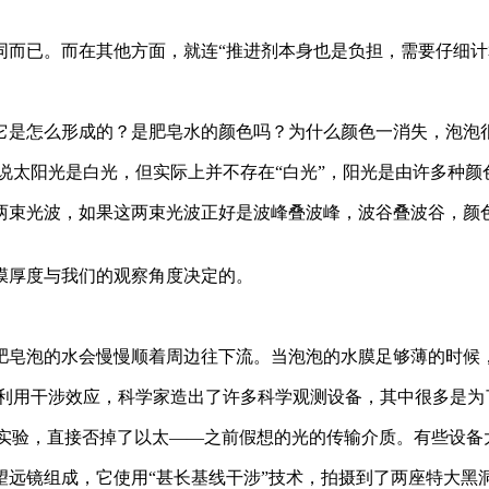
同而已。而在其他方面，就连“推进剂本身也是负担，需要仔细计
它是怎么形成的？是肥皂水的颜色吗？为什么颜色一消失，泡泡
说太阳光是白光，但实际上并不存在“白光”，阳光是由许多种颜
两束光波，如果这两束光波正好是波峰叠波峰，波谷叠波谷，颜
膜厚度与我们的观察角度决定的。
肥皂泡的水会慢慢顺着周边往下流。当泡泡的水膜足够薄的时候
 利用干涉效应，科学家造出了许多科学观测设备，其中很多是为
涉实验，直接否掉了以太——之前假想的光的传输介质。有些设
望远镜组成，它使用“甚长基线干涉”技术，拍摄到了两座特大黑