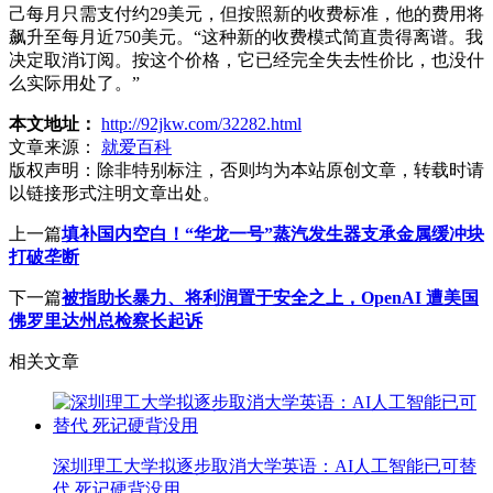
己每月只需支付约29美元，但按照新的收费标准，他的费用将
飙升至每月近750美元。“这种新的收费模式简直贵得离谱。我
决定取消订阅。按这个价格，它已经完全失去性价比，也没什
么实际用处了。”
本文地址：
http://92jkw.com/32282.html
文章来源：
就爱百科
版权声明：
除非特别标注，否则均为本站原创文章，转载时请
以链接形式注明文章出处。
上一篇
填补国内空白！“华龙一号”蒸汽发生器支承金属缓冲块
打破垄断
下一篇
被指助长暴力、将利润置于安全之上，OpenAI 遭美国
佛罗里达州总检察长起诉
相关文章
深圳理工大学拟逐步取消大学英语：AI人工智能已可替
代 死记硬背没用