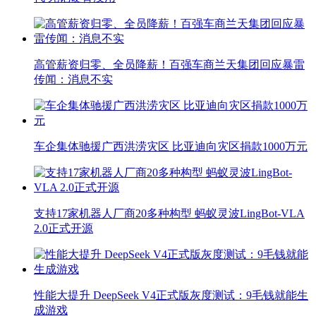
高管薪资归零、全员降薪！百强车商兰天集团回应暴雷
传闻：消息不实
车企集体驰援广西洪涝灾区 比亚迪向灾区捐款1000万元
支持17家机器人厂商20多种构型 蚂蚁灵波LingBot-VLA
2.0正式开源
性能大提升 DeepSeek V4正式版灰度测试：9毛钱就能生
成游戏