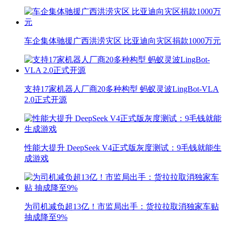
车企集体驰援广西洪涝灾区 比亚迪向灾区捐款1000万元
支持17家机器人厂商20多种构型 蚂蚁灵波LingBot-VLA
2.0正式开源
性能大提升 DeepSeek V4正式版灰度测试：9毛钱就能生
成游戏
为司机减负超13亿！市监局出手：货拉拉取消独家车贴
抽成降至9%