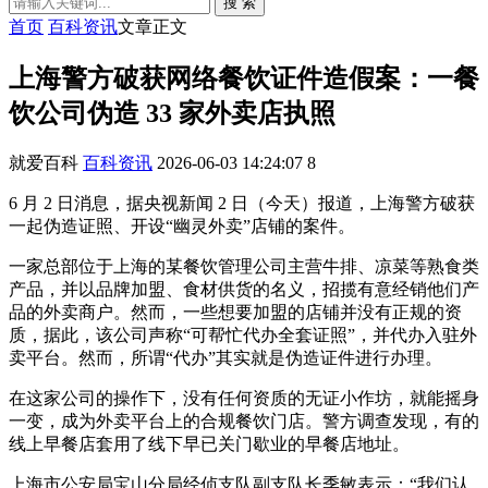
搜 索
首页
百科资讯
文章正文
上海警方破获网络餐饮证件造假案：一餐
饮公司伪造 33 家外卖店执照
就爱百科
百科资讯
2026-06-03 14:24:07
8
6 月 2 日消息，据央视新闻 2 日（今天）报道，上海警方破获
一起伪造证照、开设“幽灵外卖”店铺的案件。
一家总部位于上海的某餐饮管理公司主营牛排、凉菜等熟食类
产品，并以品牌加盟、食材供货的名义，招揽有意经销他们产
品的外卖商户。然而，一些想要加盟的店铺并没有正规的资
质，据此，该公司声称“可帮忙代办全套证照”，并代办入驻外
卖平台。然而，所谓“代办”其实就是伪造证件进行办理。
在这家公司的操作下，没有任何资质的无证小作坊，就能摇身
一变，成为外卖平台上的合规餐饮门店。警方调查发现，有的
线上早餐店套用了线下早已关门歇业的早餐店地址。
上海市公安局宝山分局经侦支队副支队长季敏表示：“我们认