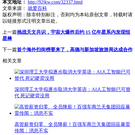
本文地址：
http://92jkw.com/32337.html
文章来源：
就爱百科
版权声明：
除非特别标注，否则均为本站原创文章，转载时请
以链接形式注明文章出处。
上一篇
挑战天文共识，宇宙大爆炸后约 15 亿年星系内发现恒
星棒
下一篇
首个海外扫街榜要来了，高德与新加坡旅游局达成合作
相关文章
深圳理工大学拟逐步取消大学英语：AI人工智能已可替
代 死记硬背没用
高管薪资归零、全员降薪！百强车商兰天集团回应暴雷
传闻：消息不实