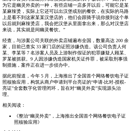
为它是幽灵外卖的一种，有些店铺一店多开以后，可能它是某
某麻辣烫，实际上它还可以出汉堡或别的餐饮，在实际的马路
上是看不到这家某某汉堡店的，他们会跟骑手说你接到这个单
以后就到麻辣烫店，我会把汉堡从里面拿出来，那么对汉堡店
来说，其实就是间幽灵餐饮。”
经查，与涉案公司关联的外卖店铺遍布全国，数量高达 200 余
家，目前已查实 33 家门店的证照涉嫌伪造。该公司负责人何
某、李某等 7 名涉案人员及上游制作假证的犯罪嫌疑人顾某、
罗某被抓获。9 人因涉嫌伪造国家机关证件罪，被采取刑事强
制措施，案件正在进一步侦办中。
据此前报道，今年 5 月，上海推出了全国首个网络餐饮电子证
照核验应用，构筑从商户申请到平台亮证的“申请-比对-授权-
亮证”全套数字化管理闭环，旨在对“幽灵外卖”实现源头治
理。
相关阅读：
《整治“幽灵外卖”，上海推出全国首个网络餐饮电子证
照核验应用》