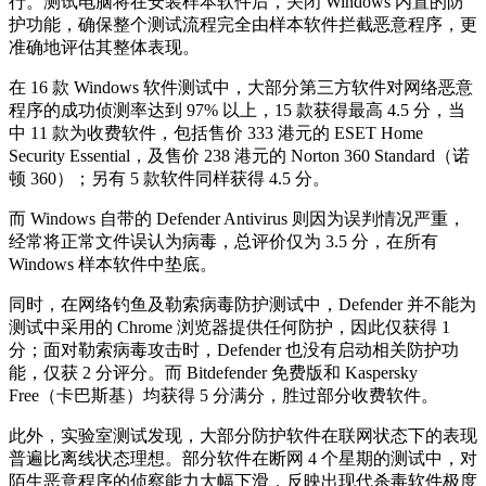
行。测试电脑将在安装样本软件后，关闭 Windows 内置的防
护功能，确保整个测试流程完全由样本软件拦截恶意程序，更
准确地评估其整体表现。
在 16 款 Windows 软件测试中，大部分第三方软件对网络恶意
程序的成功侦测率达到 97% 以上，15 款获得最高 4.5 分，当
中 11 款为收费软件，包括售价 333 港元的 ESET Home
Security Essential，及售价 238 港元的 Norton 360 Standard（诺
顿 360）；另有 5 款软件同样获得 4.5 分。
而 Windows 自带的 Defender Antivirus 则因为误判情况严重，
经常将正常文件误认为病毒，总评价仅为 3.5 分，在所有
Windows 样本软件中垫底。
同时，在网络钓鱼及勒索病毒防护测试中，Defender 并不能为
测试中采用的 Chrome 浏览器提供任何防护，因此仅获得 1
分；面对勒索病毒攻击时，Defender 也没有启动相关防护功
能，仅获 2 分评分。而 Bitdefender 免费版和 Kaspersky
Free（卡巴斯基）均获得 5 分满分，胜过部分收费软件。
此外，实验室测试发现，大部分防护软件在联网状态下的表现
普遍比离线状态理想。部分软件在断网 4 个星期的测试中，对
陌生恶意程序的侦察能力大幅下滑，反映出现代杀毒软件极度