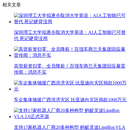
相关文章
深圳理工大学拟逐步取消大学英语：AI人工智能已可替
代 死记硬背没用
高管薪资归零、全员降薪！百强车商兰天集团回应暴雷
传闻：消息不实
车企集体驰援广西洪涝灾区 比亚迪向灾区捐款1000万元
支持17家机器人厂商20多种构型 蚂蚁灵波LingBot-VLA