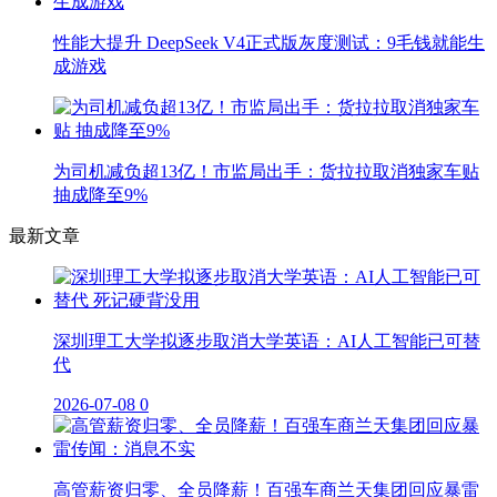
性能大提升 DeepSeek V4正式版灰度测试：9毛钱就能生
成游戏
为司机减负超13亿！市监局出手：货拉拉取消独家车贴
抽成降至9%
最新文章
深圳理工大学拟逐步取消大学英语：AI人工智能已可替
代
2026-07-08
0
高管薪资归零、全员降薪！百强车商兰天集团回应暴雷