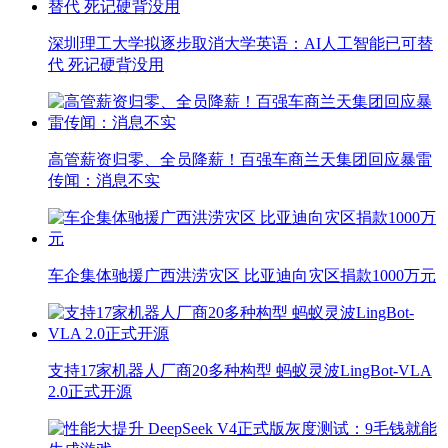
深圳理工大学拟逐步取消大学英语：AI人工智能已可替
代 死记硬背没用
高管薪资归零、全员降薪！百强车商兰天集团回应暴雷
传闻：消息不实
车企集体驰援广西洪涝灾区 比亚迪向灾区捐款1000万元
支持17家机器人厂商20多种构型 蚂蚁灵波LingBot-VLA
2.0正式开源