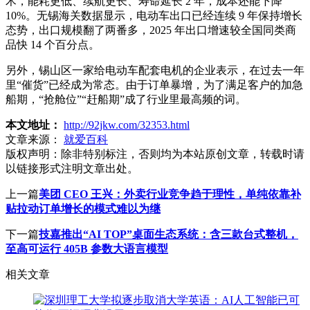
术，能耗更低、续航更长、寿命延长 2 年，成本还能下降
10%。无锡海关数据显示，电动车出口已经连续 9 年保持增长
态势，出口规模翻了两番多，2025 年出口增速较全国同类商
品快 14 个百分点。
另外，锡山区一家给电动车配套电机的企业表示，在过去一年
里“催货”已经成为常态。由于订单暴增，为了满足客户的加急
船期，“抢舱位”“赶船期”成了行业里最高频的词。
本文地址：
http://92jkw.com/32353.html
文章来源：
就爱百科
版权声明：
除非特别标注，否则均为本站原创文章，转载时请
以链接形式注明文章出处。
上一篇
美团 CEO 王兴：外卖行业竞争趋于理性，单纯依靠补
贴拉动订单增长的模式难以为继
下一篇
技嘉推出“AI TOP”桌面生态系统：含三款台式整机，
至高可运行 405B 参数大语言模型
相关文章