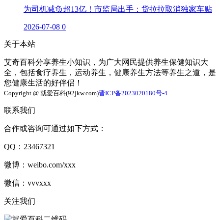
为司机减负超13亿！市监局出手：货拉拉取消独家车贴
2026-07-08
0
关于本站
艾奇百科分享养生小知识，为广大网民提供养生保健知识大
全，包括食疗养生，运动养生，健康养生方法等养生之道，是
您健康生活的好伴侣！
Copyright @ 就爱百科(92jkw.com)
晋ICP备2023020180号-4
联系我们
合作或咨询可通过如下方式：
QQ：23467321
微博：weibo.com/xxx
微信：vvvxxx
关注我们