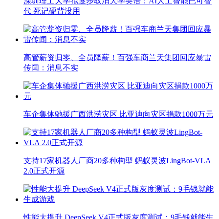
深圳理工大学拟逐步取消大学英语：AI人工智能已可替
代 死记硬背没用
高管薪资归零、全员降薪！百强车商兰天集团回应暴雷
传闻：消息不实
车企集体驰援广西洪涝灾区 比亚迪向灾区捐款1000万元
支持17家机器人厂商20多种构型 蚂蚁灵波LingBot-VLA
2.0正式开源
性能大提升 DeepSeek V4正式版灰度测试：9毛钱就能生