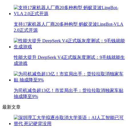
支持17家机器人厂商20多种构型 蚂蚁灵波LingBot-VLA
2.0正式开源
性能大提升 DeepSeek V4正式版灰度测试：9毛钱就能生
成游戏
为司机减负超13亿！市监局出手：货拉拉取消独家车贴
抽成降至9%
最新文章