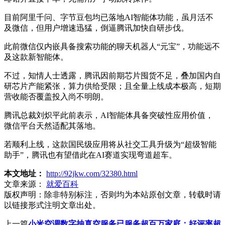
目前阿里千问、字节豆包均已落地AI智能体功能，虽月活不
及微信，但用户增速迅猛，倒逼腾讯加快自研步伐。
此前微信仅内嵌具备搜索功能的聊天机器人“元宝”，功能远不
及这款新智能体。
不过，知情人士透露，腾讯因前期芯片囤货不足，叠加国内自
研芯片产能紧张，算力供给受限；且全量上线成本极高，短期
营收能否覆盖投入尚不明朗。
腾讯总裁刘炽平此前表示，AI智能体具备突破性应用价值，
微信平台天然适配其落地。
若顺利上线，这款国民级应用将从社交工具升级为“超级智能
助手”，腾讯也有望借此在AI赛道实现弯道超车。
本文地址：
http://92jkw.com/32380.html
文章来源：
就爱百科
版权声明：
除非特别标注，否则均为本站原创文章，转载时请
以链接形式注明文章出处。
上一篇
小米空调数字抽真空服务已服务超百万家庭：好评率超