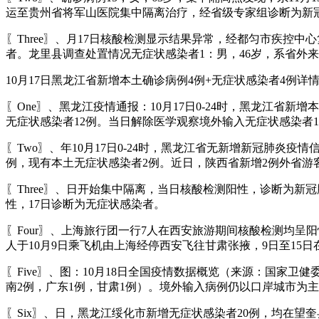
运至贵州省将军山医院集中隔离治疗，经省级专家组诊断为新
〖Three〗、月17日核酸检测显示结果异常，经都匀市疾控
者。龙里县调查处置情况无症状感染者1：男，46岁，系省外
10月17日黑龙江省新增本土确诊病例4例+无症状感染者4例详
〖One〗、黑龙江疫情通报：10月17日0-24时，黑龙江
无症状感染者12例。当日解除医学观察境外输入无症状感染者1例
〖Two〗、年10月17日0-24时，黑龙江省无新增新冠肺炎疫
例，现有本土无症状感染者2例。近日，陕西省新增2例外省游
〖Three〗、日开始集中隔离，当日核酸检测阳性，诊断为新
性，17日诊断为无症状感染者。
〖Four〗、上海旅行团一行7人在西安旅游期间核酸检测均呈
人于10月9日乘飞机由上海经停西安飞往甘肃张掖，9日至15
〖Five〗、图：10月18日全国疫情数据概览（来源：国家
南2例，广东1例，甘肃1例）。境外输入病例仍以口岸城市为
〖Six〗、日，黑龙江绥化市新增无症状感染者20例，均在望