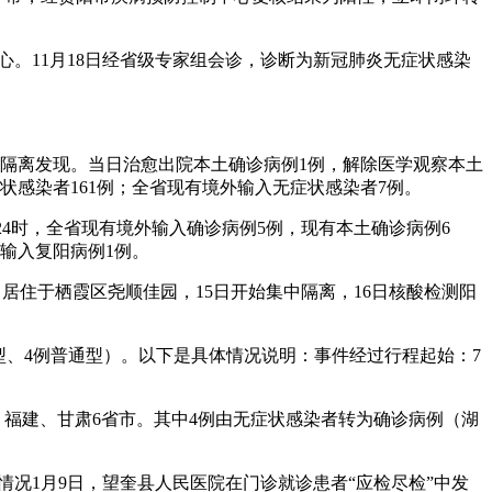
心。11月18日经省级专家组会诊，诊断为新冠肺炎无症状感染
集中隔离发现。当日治愈出院本土确诊病例1例，解除医学观察本土
症状感染者161例；全省现有境外输入无症状感染者7例。
7日24时，全省现有境外输入确诊病例5例，现有本土确诊病例6
输入复阳病例1例。
：居住于栖霞区尧顺佳园，15日开始集中隔离，16日核酸检测阳
轻型、4例普通型）。以下是具体情况说明：事件经过行程起始：7
南、福建、甘肃6省市。其中4例由无症状感染者转为确诊病例（湖
情况1月9日，望奎县人民医院在门诊就诊患者“应检尽检”中发