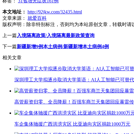
标签：
31省增无症状161例
本文地址：
http://92jkw.com/32435.html
文章来源：
就爱百科
版权声明：
除非特别标注，否则均为本站原创文章，转载时请
上一篇
入境隔离政策/入境隔离最新政策查询
下一篇
新疆新增9例本土病例/新疆新增本土病例4例
相关文章
深圳理工大学拟逐步取消大学英语：AI人工智能已可替代
高管薪资归零、全员降薪！百强车商兰天集团回应暴雷传
车企集体驰援广西洪涝灾区 比亚迪向灾区捐款1000万元