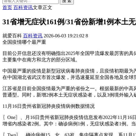
搜 索
首页
百科资讯
文章正文
31省增无症状161例/31省份新增1例本土
就爱百科
百科资讯
2026-06-03 19:21:02
8
全国疫情哪个最严重
目前公开信息还没有明确指出2025年全国甲流爆发最厉害的具
主要集中在南方和北方的部分区域。
中国最严重的疫情是新型冠状病毒肺炎疫情，且疫情初期最为严
在中国湖北省武汉市首次爆发，并迅速蔓延至全国各地及全球
江苏省是目前全国疫情最为严重的省份之一。根据最新的中高风险
普通型。同时，新增2例本土无症状感染者，以及3例境外输入
11月16日贵州省新冠肺炎疫情病例数据情况
〖One〗、月16日贵州省新冠肺炎疫情信息发布2022年11月
增省内感染者2例。其中：确诊病例1例，无症状感染者1例。
〖Two〗、确诊病例15，女，63岁，集中隔离点发现，系11