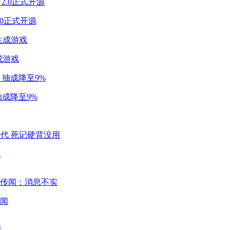
2.0正式开源
成游戏
成降至9%
代
闻