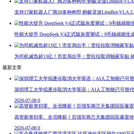
支持17家机器人厂商20多种构型 蚂蚁灵波LingBot-VLA 
性能大提升 DeepSeek V4正式版灰度测试：9毛钱就能生
为司机减负超13亿！市监局出手：货拉拉取消独家车贴 抽
最新文章
深圳理工大学拟逐步取消大学英语：AI人工智能已可替
2026-07-08
0
高管薪资归零、全员降薪！百强车商兰天集团回应暴雷传
2026-07-08
0