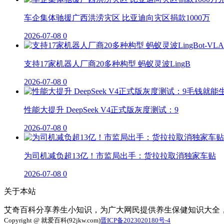
车企集体驰援广西洪涝灾区 比亚迪向灾区捐款1000万
2026-07-08
0
支持17家机器人厂商20多种构型 蚂蚁灵波LingB
2026-07-08
0
性能大提升 DeepSeek V4正式版灰度测试：9
2026-07-08
0
为司机减负超13亿！市监局出手：货拉拉取消独家车贴
2026-07-08
0
关于本站
艾奇百科分享养生小知识，为广大网民提供养生保健知识大全
Copyright @ 就爱百科(92jkw.com)
晋ICP备2023020180号-4