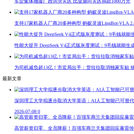
车企集体驰援广西洪涝灾区 比亚迪向灾区捐款1000万元
支持17家机器人厂商20多种构型 蚂蚁灵波LingBot-VLA 
性能大提升 DeepSeek V4正式版灰度测试：9毛钱就能生
为司机减负超13亿！市监局出手：货拉拉取消独家车贴 抽
最新文章
深圳理工大学拟逐步取消大学英语：AI人工智能已可替
2026-07-08
0
高管薪资归零、全员降薪！百强车商兰天集团回应暴雷传