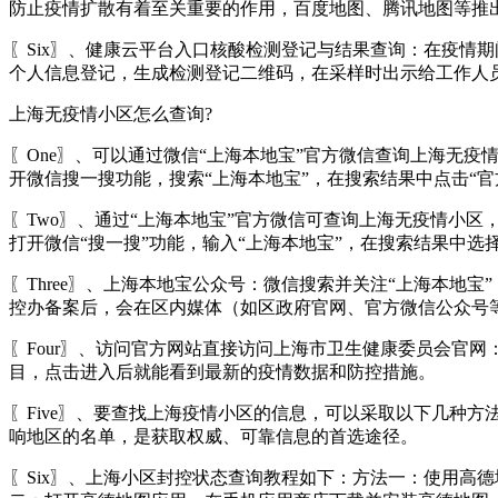
防止疫情扩散有着至关重要的作用，百度地图、腾讯地图等推
〖Six〗、健康云平台入口核酸检测登记与结果查询：在疫情
个人信息登记，生成检测登记二维码，在采样时出示给工作人
上海无疫情小区怎么查询?
〖One〗、可以通过微信“上海本地宝”官方微信查询上海无疫
开微信搜一搜功能，搜索“上海本地宝”，在搜索结果中点击“官
〖Two〗、通过“上海本地宝”官方微信可查询上海无疫情小区
打开微信“搜一搜”功能，输入“上海本地宝”，在搜索结果中选择
〖Three〗、上海本地宝公众号：微信搜索并关注“上海本地
控办备案后，会在区内媒体（如区政府官网、官方微信公众号
〖Four〗、访问官方网站直接访问上海市卫生健康委员会官网
目，点击进入后就能看到最新的疫情数据和防控措施。
〖Five〗、要查找上海疫情小区的信息，可以采取以下几种
响地区的名单，是获取权威、可靠信息的首选途径。
〖Six〗、上海小区封控状态查询教程如下：方法一：使用高