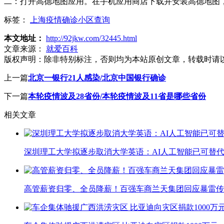
二：打开高德地图应用。在手机应用商店下载并安装高德地图
标签：
上海疫情确诊小区查询
本文地址：
http://92jkw.com/32445.html
文章来源：
就爱百科
版权声明：
除非特别标注，否则均为本站原创文章，转载时请
上一篇
北京一银行21人感染/北京中国银行确诊
下一篇
本轮疫情波及28省份/本轮疫情波及11省是哪些省份
相关文章
深圳理工大学拟逐步取消大学英语：AI人工智能已可替代
高管薪资归零、全员降薪！百强车商兰天集团回应暴雷传