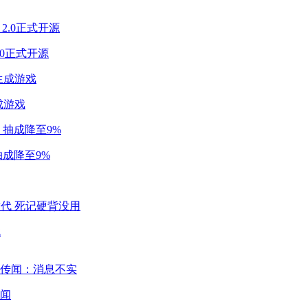
2.0正式开源
成游戏
成降至9%
代
闻