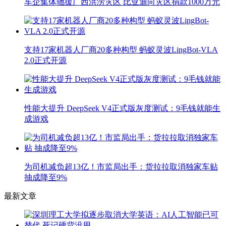
车企集体驰援广西洪涝灾区 比亚迪向灾区捐款1000万元
支持17家机器人厂商20多种构型 蚂蚁灵波LingBot-VLA
2.0正式开源
性能大提升 DeepSeek V4正式版灰度测试：9毛钱就能生
成游戏
为司机减负超13亿！市监局出手：货拉拉取消独家车贴
抽成降至9%
最新文章