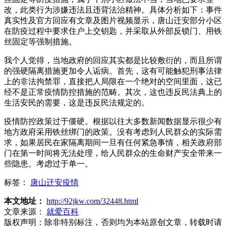
改，此类行为涉嫌违法且违背法治精神。具体分析如下：事件
真实性及官方回应有文章及图片视频显示，唐山迁安部分小区
在防疫过程中要求住户上交钥匙，并采取从外部反锁门、用铁
丝固定等强制措施。
我个人觉得，当地政府的回应其实都是比较敷衍的，而且所谓
的强硬隔离措施更加令人诟病。首先，这有可能触犯刑事法律
上的非法拘禁罪，直接把人局限在一个绝对的空间里面，这已
经不是正常疫情防控措施的范畴。其次，这也违反民法典上的
生活安民的需要，这是违反民法规定的。
疫情防控政策过于僵硬。根据以往大多数新闻数据显示很少有
地方政府采用铁丝绑门的政策。没有考虑到人民群众的实际需
求，如果居民在家隔离期间一旦有任何紧急事情，相关政府部
门在第一时间将无法处理，给人民群众的生命财产安全带来一
些隐患。考虑过于单一。
标签：
唐山迁安疫情
本文地址：
http://92jkw.com/32448.html
文章来源：
就爱百科
版权声明：
除非特别标注，否则均为本站原创文章，转载时请