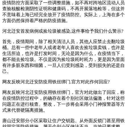
疫情防控方面采取了一些调整措施，如不再对跨地区流动人员
查验核酸检测阴性证明和健康码，不再开展落地检等，但这并
不意味着上海已经完全放开了疫情防控。实际上，上海在多个
方面仍然保持着严格的防疫措施。
河北迁安首发病例或捡垃圾被感染,这件事给予我们什么警示?
首先，疫情期间，除了相关清洁人员，其他人应禁止去翻垃圾
桶。总有一些中老年人或者老年人喜欢去捡垃圾卖钱，也许是
生活所迫，也许是打发时间，无论是因为什么，在疫情当下，
都不能去捡垃圾。不仅是因为捡垃圾耗时耗力，更是因为里面
有许多脏东西和细菌，一旦人们受到感染，受到损失的还是自
己。
网友反映河北迁安防疫用铁丝绑门,官方对此作何回应?
网友反映河北迁安防疫用铁丝绑门，官方对此做出了回应，称
在疫情防控过程中，的确存在着个别社区做法偏激，针对这些
问题正在进行核查、整改，下一步将会采用小门神报警器等方
式来代替硬隔离措施。
唐山迁安部分小区采取让住户交钥匙、从外面反锁门甚至用铁
丝固定等防疫措施，属于个别小区做法不当，当地已要求整