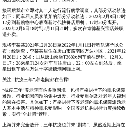
接函后我市立即对其二人进行流行病学调查，其部分活动轨迹
如下：同车厢人员李某某的部分活动轨迹：2022年2月8日17时
12分到新购物中心底商新时代快餐店用餐，17时20分离开。
2022年2月6日18时到2月11日21时，多次在肯德基兴宝店兼职
送外卖。
现将李某某2021年12月28日至2022年1月11日行程轨迹予以公
布：经调查，李某某居住在唐山市路南区万达小区，2021年12
月28日1：28-6：11从唐山乘坐T368次列车前往定州。12月31
日17：28乘坐T124次列车前往唐山，22：00左右到站后，乘
坐出租车前往万达十字街糖潮网咖上网。
关注:“抗疫三年”,养老院都在苦撑!
“抗疫三年”养老院面临多重困境，包括严格封控下的需求保障
难题、行业积累问题的集中爆发、行业受重创及对老年人福利
的潜在损害。具体如下：严格封控下养老院的需求保障难题老
人基本生活与精神需求受影响：全国养老机构封控力度持续收
紧，实行“全封闭”管理。
上海并未完全放开，三年抗疫也并未“剧终”。虽然近期上海在