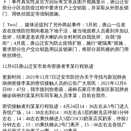
下：事件真实性及官方回应有文章及图片视频显示，唐山迁安
部分小区在防疫过程中要求住户上交钥匙，并采取从外部反锁
门、用铁丝固定等强制措施。
〖Two〗、媒体还提到了另外两起事件：5月初，唐山一位老
农在疫情防控期间着急下地干活，被当地巡察人员看到并加以
批评，结果是老农用大喇叭向全村村民自我批评、自我“游
街”；4月底，唐山迁安为防止疫情扩散，施行“硬隔离”措施，
要求部分住户交出钥匙用以反锁家门，将部分居民楼的房门用
铁丝绑住。
12月6日唐山迁安市发布密接者李某行程轨迹
更新时间：2021年12月7日迁安市防控办关于寻找与新冠肺炎
病例密接李某的密切接触人员的公告广大居民：2021年12月6
日00：47分，我市接到协查函，函称石家庄市鹿泉区新冠肺炎
确诊病例刘某某列车同车厢人员李某，目前在我市。
密切接触者刘某某行程轨迹：4月24日14：36左右从5号门进入
吾悦广场，14：38左右到14：39左右去1层的耐克店停留1分钟
左右，14：48左右乘扶梯进入5层COCO奶茶店买奶茶，停留2
分钟左右，15：05乘扶梯从2号门离开，15：06左右去吾悦广
场后面忒儿街逛了一圈，15：10离开。