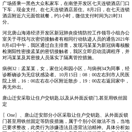
广场搭乘一黑色大众私家车，在南堡开发区七天连锁酒店门口
下车，现金支付。在七天连锁酒店居住。8月2日，在七天连锁
酒店附近六元面馆就餐，约1小时，微信支付时间为21时31
分。
河北唐山海港经济开发区新冠肺炎疫情防控工作领导小组办公
室关于寻找与次密切接触者有相同行动轨迹人员的通告2021年
8月4日中午，我区通过自主排查，发现冯某某为新冠病毒核酸
检测阳性密接孟某的密切接触者，我区立即启动流调程序，并
对冯某某及其密接人员落实了隔离管控措施。
病例32：孟某某，女，家住沁和园小区，与病例34为同事，经
诊断确诊为无症状感染者。10月15日：08：00左右到市人民医
院上班，16：00左右在小区附近散步，19：00左右返回家中，
再无外出。
唐山迁安采取让住户交钥匙,以及从外面反锁门,甚至用铁丝固
定
〖One〗、唐山迁安部分小区采取让住户交钥匙、从外面反锁
门甚至用铁丝固定等防疫措施，属于个别小区做法不当，当地
已要求整改，此类行为涉嫌违法且违背法治精神。具体分析如