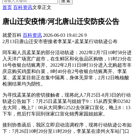
搜 索
首页
百科资讯
文章正文
唐山迁安疫情/河北唐山迁安防疫公告
就爱百科
百科资讯
2026-06-03 19:41:26
9
2月13日唐山迁安市密接者李某某+孟某某行动轨迹公布
同车厢人员孟某某的部分活动轨迹：2022年2月7日10时58分进
入天洋广场宽广超市，在生鲜区和化妆品区购物，11时23分在
16号收银台结账离开。2022年2月11日8时31分进入北购超市丰
庆店购买鸡蛋和白菜，8时40分在2号收银台结账离开。李某
某、孟某某目前正在集中隔离，身体无异常，2月12日晚核酸
检测结果均为阴性。
为寻找孟某某的密切接触者，现将此人7月25日-8月3日的行动
轨迹公告如下：7月25日孟某某与姐姐于9：15从西安乘D2582
去大同，晚上7：00从大同乘G2522去张家口宣化，晚上8：13
下车，然后打车回到张家口宣化锦秀家园姐姐家。
接到协查函后，我区立即启动流调程序，现将行动轨迹公布如
下：7月26日10时20分至11时20分，李某某在滦州火车站门口