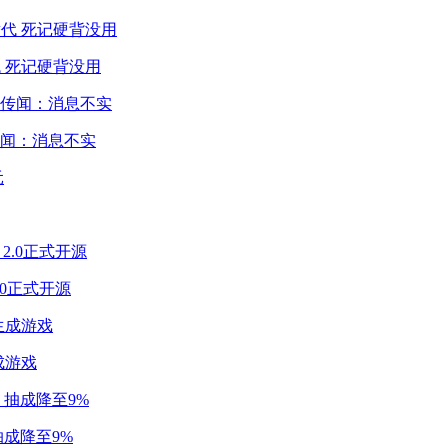
 死记硬背没用
闻：消息不实
2.0正式开源
成游戏
成降至9%