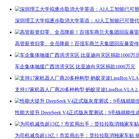
深圳理工大学拟逐步取消大学英语：AI人工智能已可替代
高管薪资归零、全员降薪！百强车商兰天集团回应暴雷传
车企集体驰援广西洪涝灾区 比亚迪向灾区捐款1000万元
支持17家机器人厂商20多种构型 蚂蚁灵波LingBot-VLA 
性能大提升 DeepSeek V4正式版灰度测试：9毛钱就能生
为司机减负超13亿！市监局出手：货拉拉取消独家车贴 抽