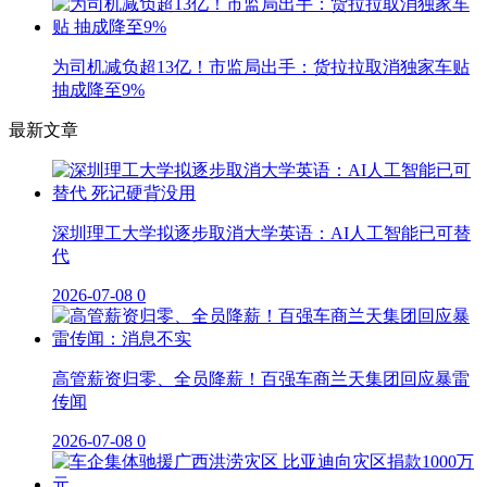
为司机减负超13亿！市监局出手：货拉拉取消独家车贴
抽成降至9%
最新文章
深圳理工大学拟逐步取消大学英语：AI人工智能已可替
代
2026-07-08
0
高管薪资归零、全员降薪！百强车商兰天集团回应暴雷
传闻
2026-07-08
0