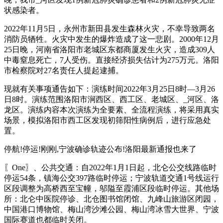
状感染者。
2022年11月5日，永州市新田县发生森林火灾，不幸导致两名
消防员牺牲。火灾中发生的爆炸造成了这一悲剧。2000年12月
25日晚，河南省洛阳市老城区东都商厦发生火灾，造成309人
中毒窒息死亡，7人受伤。直接经济损失估计为275万元。洛阳
市检察院对27名责任人提起逮捕。
现就有关事项通告如下：演练时间2022年3月25日8时—3月26
日8时。演练范围洛阳市涧西区、西工区、老城区、_河区、洛
龙区。演练内容本次演练为全要素、全流程演练，将采用真实
场景，模拟洛阳市西工区发现初筛阳性病例后，进行应急处
置。
停航!停运!刚刚,宁波确诊轨迹公布!洛阳最新通报也来了
〖One〗、公共交通：自2022年1月1日起，北仑公交线路临时
停运54条，镇海公交397路临时停运；宁波轨道交通1号线运行
区段调整为高桥西至宝幢，邬隘至霞浦区段临时停运。其他场
所：北仑中医院停诊、北仓图书馆闭馆、九峰山旅游区闭园，
中国港口博物馆、梅山湾沙滩公园、梅山湾冰雪大世界、宁波
国际赛道也都临时关闭。