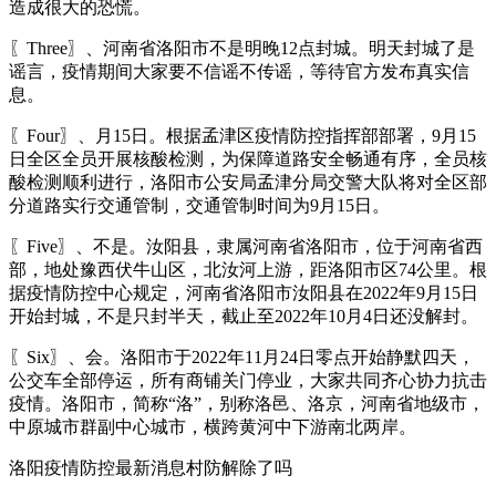
造成很大的恐慌。
〖Three〗、河南省洛阳市不是明晚12点封城。明天封城了是
谣言，疫情期间大家要不信谣不传谣，等待官方发布真实信
息。
〖Four〗、月15日。根据孟津区疫情防控指挥部部署，9月15
日全区全员开展核酸检测，为保障道路安全畅通有序，全员核
酸检测顺利进行，洛阳市公安局孟津分局交警大队将对全区部
分道路实行交通管制，交通管制时间为9月15日。
〖Five〗、不是。汝阳县，隶属河南省洛阳市，位于河南省西
部，地处豫西伏牛山区，北汝河上游，距洛阳市区74公里。根
据疫情防控中心规定，河南省洛阳市汝阳县在2022年9月15日
开始封城，不是只封半天，截止至2022年10月4日还没解封。
〖Six〗、会。洛阳市于2022年11月24日零点开始静默四天，
公交车全部停运，所有商铺关门停业，大家共同齐心协力抗击
疫情。洛阳市，简称“洛”，别称洛邑、洛京，河南省地级市，
中原城市群副中心城市，横跨黄河中下游南北两岸。
洛阳疫情防控最新消息村防解除了吗