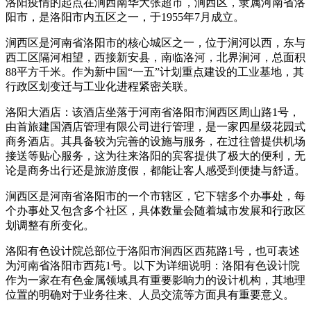
洛阳疫情的起点在涧西南华大张超市，涧西区，隶属河南省洛
阳市，是洛阳市内五区之一，于1955年7月成立。
涧西区是河南省洛阳市的核心城区之一，位于涧河以西，东与
西工区隔河相望，西接新安县，南临洛河，北界涧河，总面积
88平方千米。作为新中国“一五”计划重点建设的工业基地，其
行政区划变迁与工业化进程紧密关联。
洛阳大酒店：该酒店坐落于河南省洛阳市涧西区周山路1号，
由首旅建国酒店管理有限公司进行管理，是一家四星级花园式
商务酒店。其具备较为完善的设施与服务，在过往曾提供机场
接送等贴心服务，这为往来洛阳的宾客提供了极大的便利，无
论是商务出行还是旅游度假，都能让客人感受到便捷与舒适。
涧西区是河南省洛阳市的一个市辖区，它下辖多个办事处，每
个办事处又包含多个社区，具体数量会随着城市发展和行政区
划调整有所变化。
洛阳有色设计院总部位于洛阳市涧西区西苑路1号，也可表述
为河南省洛阳市西苑1号。以下为详细说明：洛阳有色设计院
作为一家在有色金属领域具有重要影响力的设计机构，其地理
位置的明确对于业务往来、人员交流等方面具有重要意义。