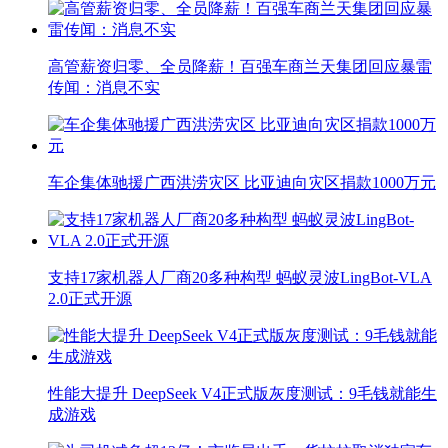
高管薪资归零、全员降薪！百强车商兰天集团回应暴雷
传闻：消息不实
车企集体驰援广西洪涝灾区 比亚迪向灾区捐款1000万元
支持17家机器人厂商20多种构型 蚂蚁灵波LingBot-VLA
2.0正式开源
性能大提升 DeepSeek V4正式版灰度测试：9毛钱就能生
成游戏