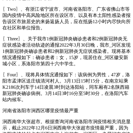
〖Two〗、有浙江省宁波市、河南省洛阳市、广东省佛山市等
国内疫情中高风险地区所在设区市、以及有本土阳性感染者报
告设区市旅居史的来扬返扬人员，应在抵扬12小时内尽快向所
在社区和单位报告。
〖Three〗、关于我市1例新冠肺炎确诊患者和2例新冠肺炎无
症状感染者活动轨迹的通报2022年3月30日晚，我市_河区发现
1例新冠肺炎确诊患者和2例新冠肺炎无症状感染者。现将基本
情况通报如下：确诊患者：女，15岁，现居住在_河区徽安新
城小区，系洛阳市第四十六中学生。
〖Four〗、现将具体情况通报如下：该病例为男性，47岁，洛
阳市孟津区送庄镇清河村人。3月13日15时15分，在南京站乘
K2186次列车于14日凌晨3时到达洛阳站，同车厢有2名陕西籍
新冠肺炎确诊病例。3月14日3时16分至5时30分，在洛阳汽车
站内候车。
河南省洛阳市涧西区哪里疫情最严重
涧西南华大张超市。根据查询河南省洛阳市涧疫情相关消息显
示，截止2022年12月6日涧西南华大张超市疫情最严重，因为