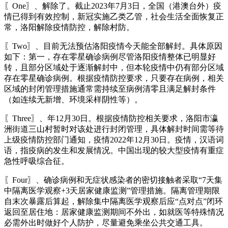
〖One〗、解除了。截止2023年7月3日，全国（港澳台外）疫
情已得到有效控制，新冠实施乙类乙管，社会生活全面恢复正
常，洛阳解除疫情防控，解除村防。
〖Two〗、目前无法预估洛阳疫情今天能全部解封。具体原因
如下：第一，存在零星确诊病例尽管洛阳疫情整体已明显好
转，且部分区域处于逐渐解封中，但本轮疫情中仍有部分区域
存在零星确诊病例。根据疫情防控要求，只要存在病例，相关
区域的封闭管理措施通常需持续至病例清零且满足解封条件
（如连续无新增、环境采样阴性等）。
〖Three〗、年12月30日。根据疫情防控相关要求，洛阳市瀛
洲街道三山村暂时对该处进行封闭管理，具体解封时间需等待
上级疫情防控部门通知，疫情2022年12月30日。疫情，汉语词
语，指疫病的发生和发展情况。中国出现的较大型疫情有重症
急性呼吸综合征。
〖Four〗、确诊病例和无症状感染者的密切接触者采取“7天集
中隔离医学观察+3天居家健康监测”管理措施。隔离管理期限
自末次暴露后算起，解除集中隔离医学观察后应“点对点”闭环
返回至居住地：居家健康监测期间不外出，如就医等特殊情况
必需外出时做好个人防护，尽量避免乘坐公共交通工具。