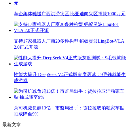
车企集体驰援广西洪涝灾区 比亚迪向灾区捐款1000万元
支持17家机器人厂商20多种构型 蚂蚁灵波LingBot-VLA
2.0正式开源
性能大提升 DeepSeek V4正式版灰度测试：9毛钱就能生
成游戏
为司机减负超13亿！市监局出手：货拉拉取消独家车贴
抽成降至9%
最新文章