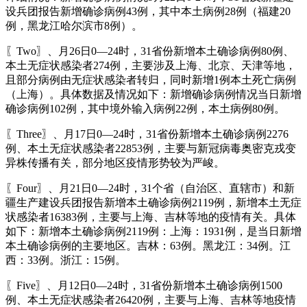
设兵团报告新增确诊病例43例，其中本土病例28例（福建20
例，黑龙江哈尔滨市8例）。
〖Two〗、月26日0—24时，31省份新增本土确诊病例80例、
本土无症状感染者274例，主要涉及上海、北京、天津等地，
且部分病例由无症状感染者转归，同时新增1例本土死亡病例
（上海）。具体数据及情况如下：新增确诊病例情况当日新增
确诊病例102例，其中境外输入病例22例，本土病例80例。
〖Three〗、月17日0—24时，31省份新增本土确诊病例2276
例、本土无症状感染者22853例，主要与新冠病毒奥密克戎变
异株传播有关，部分地区疫情形势较为严峻。
〖Four〗、月21日0—24时，31个省（自治区、直辖市）和新
疆生产建设兵团报告新增本土确诊病例2119例，新增本土无症
状感染者16383例，主要与上海、吉林等地的疫情有关。具体
如下：新增本土确诊病例2119例：上海：1931例，是当日新增
本土确诊病例的主要地区。吉林：63例。黑龙江：34例。江
西：33例。浙江：15例。
〖Five〗、月12日0—24时，31省份新增本土确诊病例1500
例、本土无症状感染者26420例，主要与上海、吉林等地疫情