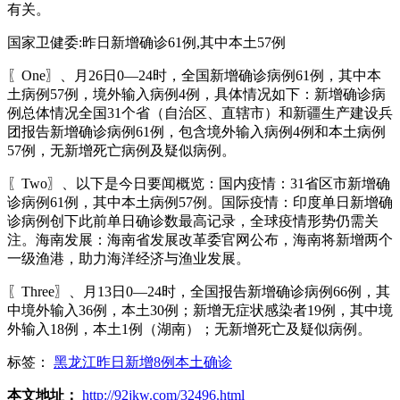
有关。
国家卫健委:昨日新增确诊61例,其中本土57例
〖One〗、月26日0—24时，全国新增确诊病例61例，其中本
土病例57例，境外输入病例4例，具体情况如下：新增确诊病
例总体情况全国31个省（自治区、直辖市）和新疆生产建设兵
团报告新增确诊病例61例，包含境外输入病例4例和本土病例
57例，无新增死亡病例及疑似病例。
〖Two〗、以下是今日要闻概览：国内疫情：31省区市新增确
诊病例61例，其中本土病例57例。国际疫情：印度单日新增确
诊病例创下此前单日确诊数最高记录，全球疫情形势仍需关
注。海南发展：海南省发展改革委官网公布，海南将新增两个
一级渔港，助力海洋经济与渔业发展。
〖Three〗、月13日0—24时，全国报告新增确诊病例66例，其
中境外输入36例，本土30例；新增无症状感染者19例，其中境
外输入18例，本土1例（湖南）；无新增死亡及疑似病例。
标签：
黑龙江昨日新增8例本土确诊
本文地址：
http://92jkw.com/32496.html