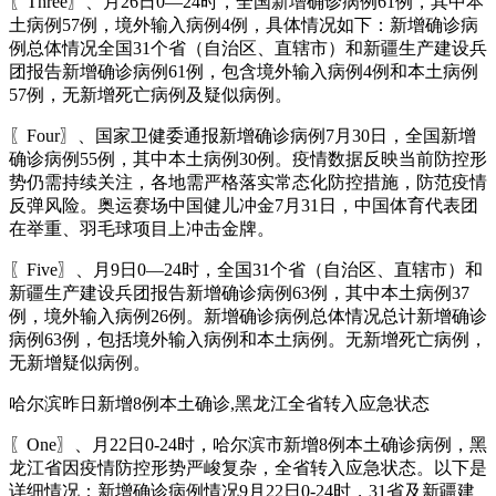
〖Three〗、月26日0—24时，全国新增确诊病例61例，其中本
土病例57例，境外输入病例4例，具体情况如下：新增确诊病
例总体情况全国31个省（自治区、直辖市）和新疆生产建设兵
团报告新增确诊病例61例，包含境外输入病例4例和本土病例
57例，无新增死亡病例及疑似病例。
〖Four〗、国家卫健委通报新增确诊病例7月30日，全国新增
确诊病例55例，其中本土病例30例。疫情数据反映当前防控形
势仍需持续关注，各地需严格落实常态化防控措施，防范疫情
反弹风险。奥运赛场中国健儿冲金7月31日，中国体育代表团
在举重、羽毛球项目上冲击金牌。
〖Five〗、月9日0—24时，全国31个省（自治区、直辖市）和
新疆生产建设兵团报告新增确诊病例63例，其中本土病例37
例，境外输入病例26例。新增确诊病例总体情况总计新增确诊
病例63例，包括境外输入病例和本土病例。无新增死亡病例，
无新增疑似病例。
哈尔滨昨日新增8例本土确诊,黑龙江全省转入应急状态
〖One〗、月22日0-24时，哈尔滨市新增8例本土确诊病例，黑
龙江省因疫情防控形势严峻复杂，全省转入应急状态。以下是
详细情况：新增确诊病例情况9月22日0-24时，31省及新疆建