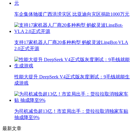
车企集体驰援广西洪涝灾区 比亚迪向灾区捐款1000万元
支持17家机器人厂商20多种构型 蚂蚁灵波LingBot-VLA
2.0正式开源
性能大提升 DeepSeek V4正式版灰度测试：9毛钱就能生
成游戏
为司机减负超13亿！市监局出手：货拉拉取消独家车贴
抽成降至9%
最新文章