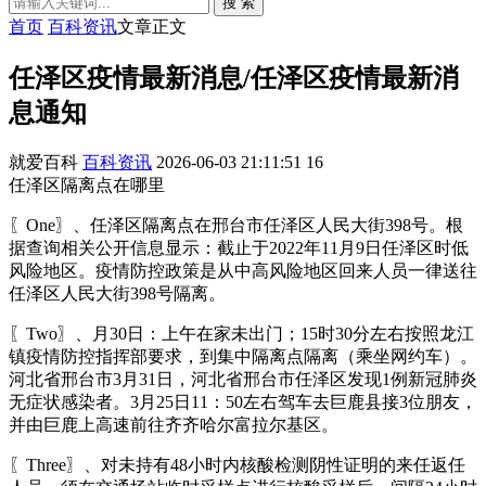
搜 索
首页
百科资讯
文章正文
任泽区疫情最新消息/任泽区疫情最新消
息通知
就爱百科
百科资讯
2026-06-03 21:11:51
16
任泽区隔离点在哪里
〖One〗、任泽区隔离点在邢台市任泽区人民大街398号。根
据查询相关公开信息显示：截止于2022年11月9日任泽区时低
风险地区。疫情防控政策是从中高风险地区回来人员一律送往
任泽区人民大街398号隔离。
〖Two〗、月30日：上午在家未出门；15时30分左右按照龙江
镇疫情防控指挥部要求，到集中隔离点隔离（乘坐网约车）。
河北省邢台市3月31日，河北省邢台市任泽区发现1例新冠肺炎
无症状感染者。3月25日11：50左右驾车去巨鹿县接3位朋友，
并由巨鹿上高速前往齐齐哈尔富拉尔基区。
〖Three〗、对未持有48小时内核酸检测阴性证明的来任返任