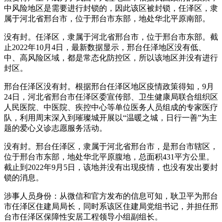
中风险地区是需要进行封锁的，因此该区被封锁，任泽区，隶
属于河北省邢台市，位于邢台市东部，地处华北平原南部。
没有封。任泽区，隶属于河北省邢台市，位于邢台市东部。截
止2022年10月4日，最新数据显示，邢台任泽地区没有低、
中、高风险区域，都是常态化防控区，所以该地区并没有进行
封区。
邢台任泽区没有封。根据邢台任泽区地区疫情政策得知，9月
24日，河北省邢台市任泽区委宣传部、卫生健康局联合组织区
人民医院、中医院、疾控中心等单位医务人员组成的专家医疗
队，利用周末深入到璀璨城开展以“温暖之城，日行一善”为主
题的爱心义诊志愿服务活动。
没有封。邢台任泽区，隶属于河北省邢台市，是邢台市辖区，
位于邢台市东部，地处华北平原腹地，总面积431平方公里。
截止到2022年9月5日，该地并没有出现疫情，也没有发出要封
锁的消息。
涉事人员身份：从微信和官方发布的信息可知，耿卫平为邢台
市任泽区住建局局长，同时系该区住建局党组书记，并担任邢
台市任泽区保障性安居工程领导小组副组长。