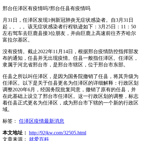
邢台任泽区有疫情吗?邢台任县有疫情吗
月31日，任泽区发现1例新冠肺炎无症状感染者。自3月31日
起，、，。该无症状感染者行程轨迹如下：3月25日：11：50
左右驾车去巨鹿县接3位朋友，并由巨鹿上高速前往齐齐哈尔
富拉尔基区。
没有疫情。截止2022年11月14日，根据邢台疫情防控指挥部发
布的通知，任县并无出现疫情。任县一般指任泽区。任泽区，
隶属于河北省邢台市，是邢台市辖区，位于邢台市东部。
任县之所以叫任泽区，是因为国务院撤销了任县，将其升级为
任泽区。以下是关于任县更名为任泽区的详细解释：行政区划
调整2020年6月，经国务院批复同意，撤销了原有的任县，并
在此基础上设立了邢台市任泽区。这一行政区划的调整，标志
着任县正式更名为任泽区，成为邢台市下辖的一个新的行政区
域。
标签：
任泽区疫情最新消息
本文地址：
http://92jkw.com/32505.html
文章来源：
就爱百科