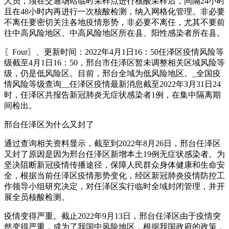
人员，须在交通场站临时采样点进行核酸采样后，间隔24小时
且在48小时内再进行一次核酸检测，纳入网格化管理。非必要
不离任要密切关注各地疫情形势，非必要不离任，尤其不要前
往中高风险地区、中高风险地区所在县、阳性感染者所在县。
〖Four〗、更新时间：2022年4月1日16：50任泽区疫情风险等
级截至4月1日16：50，邢台市任泽区暂未调整相关区域风险等
级，仍是低风险区。目前，邢台全域为低风险地区。_全国疫
情风险等级查询__任泽区疫情最新消息截至2022年3月31日24
时，任泽区共报告新冠肺炎无症状感染者1例，在集中隔离期
间检出。
邢台任泽区为什么又封了
通过查询相关资料显示，截至到2022年8月26日，邢台任泽区
又封了原因是因为邢台任泽区新增本土19例无症状感染者。为
坚决阻断新冠疫情传播途径，保障人民群众身体健康和生命安
全，根据当前任泽区疫情形势变化，经区新冠肺炎疫情防控工
作领导小组研究决定，对任泽区实行临时全域封闭管理，并开
展全员核酸检测。
疫情变得严重。截止2022年9月13日，邢台任泽区由于疫情突
然变得严重，成为了我国中风险地区，根据我国政府的政策，