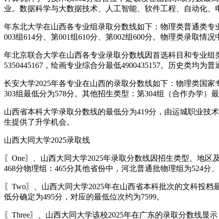
业。数据科学与大数据技术、人工智能、软件工程、自动化、电子
年东北大学在山西各专业组录取分数线如下：物理类普通类专业组第3
003组614分、第001组610分、第002组600分。物理类录
年北京联合大学在山西各专业录取分数线因首选科目和专业组类型
5350445167，绘画专业综合分最低4900435157。历史类
长安大学2025年各专业在山西的录取分数线如下：物理类国家专项
303组最低分为578分。其他招生类型：第304组（合作办学）最
山西省本科大学录取分数线的最低分为419分，由运城职业技术
生提供了升学机会。
山西大同大学2025录取线
〖One〗、山西大同大学2025年录取分数线因招生类型、地
468分物理组：465分其他省份中，河北普通批物理组为524分、
〖Two〗、山西大同大学2025年在山西省本科批次的文科投档
低分确定为495分，对应的最低位次约为7599。
〖Three〗、山西大同大学该校2025年在广东的录取分数线显