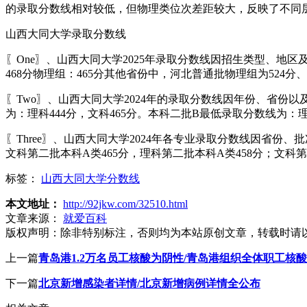
的录取分数线相对较低，但物理类位次差距较大，反映了不同
山西大同大学录取分数线
〖One〗、山西大同大学2025年录取分数线因招生类型、地
468分物理组：465分其他省份中，河北普通批物理组为524分、
〖Two〗、山西大同大学2024年的录取分数线因年份、省份
为：理科444分，文科465分。本科二批B最低录取分数线为：理科
〖Three〗、山西大同大学2024年各专业录取分数线因省份
文科第二批本科A类465分，理科第二批本科A类458分；文科第
标签：
山西大同大学分数线
本文地址：
http://92jkw.com/32510.html
文章来源：
就爱百科
版权声明：
除非特别标注，否则均为本站原创文章，转载时请
上一篇
青岛港1.2万名员工核酸为阴性/青岛港组织全体职工核
下一篇
北京新增感染者详情/北京新增病例详情全公布