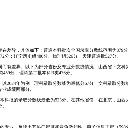
存在差异，具体如下：普通本科批次全国录取分数线范围为379分
2分；辽宁历史组480分、物理组526分；天津普通批527分。
同而有差异。以下为部分省份及专业分数线情况：山西省：文科第一
类459分，理科第二批本科B类436分。
2024年为例，理科录取分数线为最低分67分，文科录取分数线
专业成绩两部分。
类本科批的录取分数线最低为523分。在其他省份：在北京，山西大
分。
的专业，反映出其热门程度和竞争激烈性。电子信息工程（598