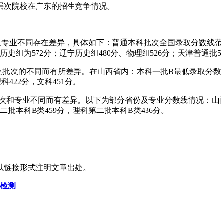
层次院校在广东的招生竞争情况。
区及专业不同存在差异，具体如下：普通本科批次全国录取分数线范
历史组为572分；辽宁历史组480分、物理组526分；天津普通批5
以及批次的不同而有所差异。在山西省内：本科一批B最低录取分数线
422分，文科451分。
、批次和专业不同而有差异。以下为部分省份及专业分数线情况：山西
二批本科B类459分，理科第二批本科B类436分。
以链接形式注明文章出处。
酸检测