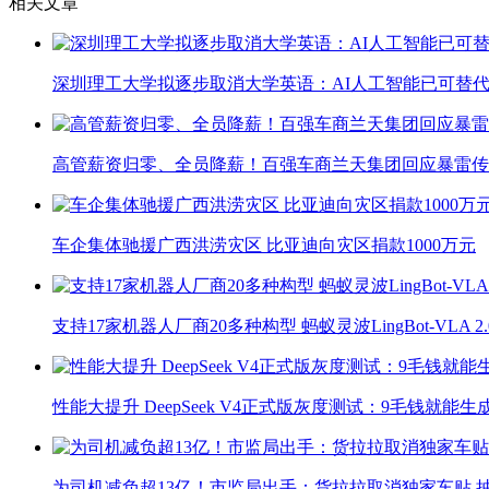
相关文章
深圳理工大学拟逐步取消大学英语：AI人工智能已可替代
高管薪资归零、全员降薪！百强车商兰天集团回应暴雷传
车企集体驰援广西洪涝灾区 比亚迪向灾区捐款1000万元
支持17家机器人厂商20多种构型 蚂蚁灵波LingBot-VLA 
性能大提升 DeepSeek V4正式版灰度测试：9毛钱就能生
为司机减负超13亿！市监局出手：货拉拉取消独家车贴 抽