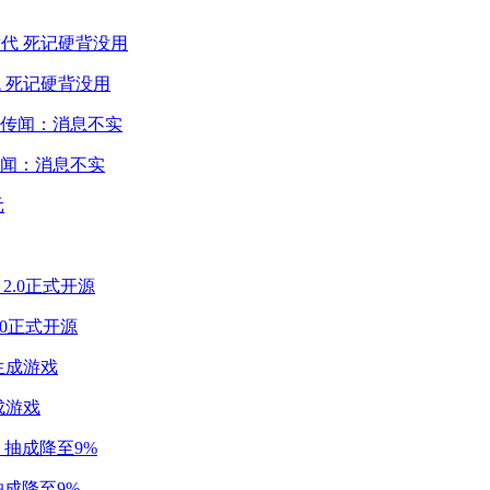
 死记硬背没用
闻：消息不实
2.0正式开源
成游戏
成降至9%