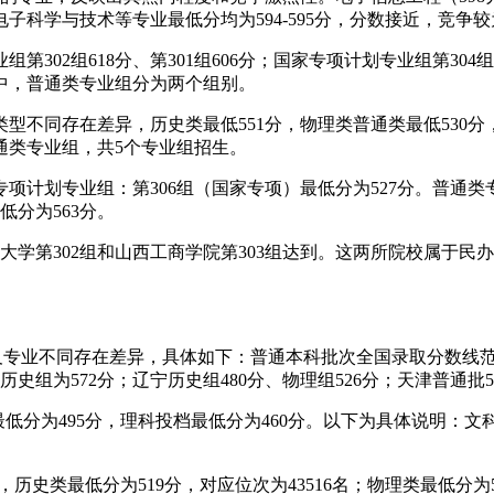
科学与技术等专业最低分均为594-595分，分数接近，竞争
02组618分、第301组606分；国家专项计划专业组第304组
取情况中，普通类专业组分为两个组别。
不同存在差异，历史类最低551分，物理类普通类最低530分
均为普通类专业组，共5个专业组招生。
计划专业组：第306组（国家专项）最低分为527分。普通类专业
低分为563分。
大学第302组和山西工商学院第303组达到。这两所院校属于
区及专业不同存在差异，具体如下：普通本科批次全国录取分数线范
历史组为572分；辽宁历史组480分、物理组526分；天津普通批5
最低分为495分，理科投档最低分为460分。以下为具体说明：
示，历史类最低分为519分，对应位次为43516名；物理类最低分为