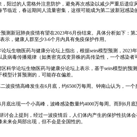
到来，阳过的人需格外注意防护，避免再次感染以减少严重后遗
春节临近，春运期间人流量密集，这很可能成为第二波新冠感染
士预测新冠肺炎疫情有望在2023年6月份结束。具体分析如下：
表示，健康人群至少3-6个月内具有免疫保护作用。
论坛生物医药与健康分论坛上指出，根据seirs模型预测，202
以及病毒传播规律（如奥密克戎变异株的高传染性，一个感染者可
在大湾区科学论坛生物医药与健康分论坛上表示，基于seirs模型的
是基于模型计算预测的，可能存在偏差。
年新冠第二波疫情高峰发生在6月底，约6500万每周。钟南山认为
5月底出现一个小高峰，波峰感染数量约4000万每周。而到6月
研讨会上提到，经过一波疫情后，人们体内产生的保护性抗体会在
峰未来会局部出现，但不会是全国性的。