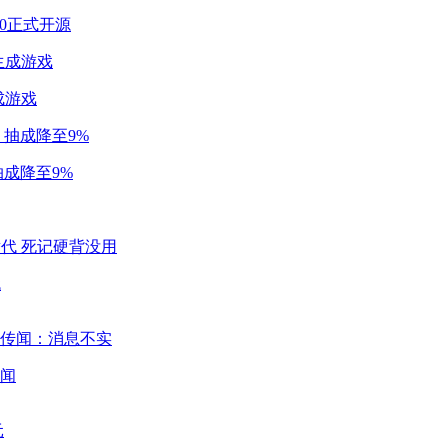
2.0正式开源
成游戏
成降至9%
代
闻