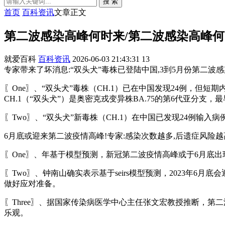
搜 索
首页
百科资讯
文章正文
第二波感染高峰何时来/第二波感染高峰
就爱百科
百科资讯
2026-06-03 21:43:31
13
专家带来了坏消息:“双头犬”毒株已登陆中国,3到5月份第二波感染.
〖One〗、“双头犬”毒株（CH.1）已在中国发现24例，但
CH.1（“双头犬”）是奥密克戎变异株BA.75的第6代亚分支，
〖Two〗、“双头犬”新毒株（CH.1）在中国已发现24例
6月底或迎来第二波疫情高峰!专家:感染次数越多,后遗症风险越高_
〖One〗、年基于模型预测，新冠第二波疫情高峰或于6月底
〖Two〗、钟南山确实表示基于seirs模型预测，2023年
做好应对准备。
〖Three〗、据国家传染病医学中心主任张文宏教授推断，第二
乐观。