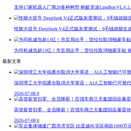
支持17家机器人厂商20多种构型 蚂蚁灵波LingBot-VLA 
性能大提升 DeepSeek V4正式版灰度测试：9毛钱就能生
为司机减负超13亿！市监局出手：货拉拉取消独家车贴 抽
最新文章
深圳理工大学拟逐步取消大学英语：AI人工智能已可替
2026-07-08
0
高管薪资归零、全员降薪！百强车商兰天集团回应暴雷传
2026-07-08
0