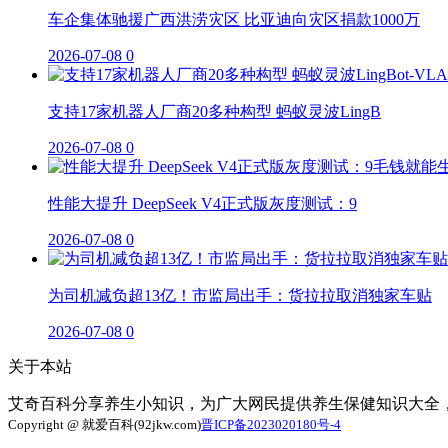
车企集体驰援广西洪涝灾区 比亚迪向灾区捐款1000万
2026-07-08
0
支持17家机器人厂商20多种构型 蚂蚁灵波LingB
2026-07-08
0
性能大提升 DeepSeek V4正式版灰度测试：9
2026-07-08
0
为司机减负超13亿！市监局出手：货拉拉取消独家车贴
2026-07-08
0
关于本站
艾奇百科分享养生小知识，为广大网民提供养生保健知识大全
Copyright @ 就爱百科(92jkw.com)
晋ICP备2023020180号-4