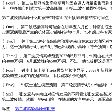
〖Four〗、第二波新冠感染高峰期可能因春运人流量密集而
月，很多城市刚熬过第一波高峰期，但第二波可能即将到来。
第二波疫情高峰什么时候来?钟南山院士预测:疫情结束时间点
〖One〗、第二波感染高峰可能会在明年五六月份，钟南山院
染新冠病毒后产生的抗体至少能够维持9个月。也有感染科专家
〖Two〗、关于第二波疫情高峰的预测钟南山在2023大湾区科学
万。这一预测基于4月底至5月初已出现的小高峰（符合预期）
〖Three〗、第二波疫情高峰预测2023年5月22日，钟南山
约4000万/周，6月底波峰约6500万/周。不过，他也提醒这
〖Four〗、钟南山院士基于seirs模型的预测显示，2023
感染调整为现在的预防重症，因为感染很难预防。
〖Five〗、钟院士通过模型预测：第二轮疫情于4月中旬起峰，
〖Six〗、张文宏与钟南山对疫情发展的不同看法张文宏在某次
第二波疫情。然而，钟南山院士在随后的发言中表示，新冠高
标签：
第二波感染高峰何时来