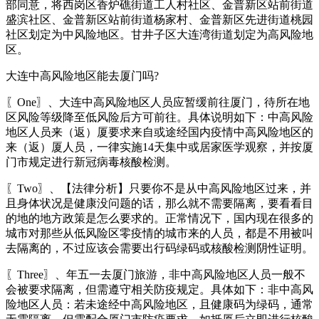
部同意，将西岗区香炉礁街道工人村社区、金普新区站前街道
盛滨社区、金普新区站前街道杨家村、金普新区先进街道桃园
社区划定为中风险地区。甘井子区大连湾街道划定为高风险地
区。
大连中高风险地区能去厦门吗?
〖One〗、大连中高风险地区人员应暂缓前往厦门，待所在地
区风险等级降至低风险后方可前往。具体说明如下：中高风险
地区人员来（返）厦要求来自或途经国内疫情中高风险地区的
来（返）厦人员，一律实施14天集中或居家医学观察，并按厦
门市规定进行新冠病毒核酸检测。
〖Two〗、【法律分析】只要你不是从中高风险地区过来，并
且身体状况是健康没问题的话，那么就不需要隔离，要看看目
的地的地方政策是怎么要求的。正常情况下，国内现在很多的
城市对那些从低风险区零疫情的城市来的人员，都是不用被叫
去隔离的，不过应该会需要出行码绿码或核酸检测阴性证明。
〖Three〗、年五一去厦门旅游，非中高风险地区人员一般不
会被要求隔离，但需遵守相关防疫规定。具体如下：非中高风
险地区人员：若未途经中高风险地区，且健康码为绿码，通常