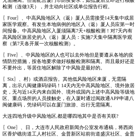
无需隔离。但需配合厦门市防疫要求，如抵厦后立即进行核酸
检测（连做3天），并主动向社区或单位报告行程。
〖Four〗、中高风险地区入（返）厦人员需接受14天集中或居
家医学观察。有发生本地病例的地区入（返）厦人员应第一时
间报备。中高风险地区入厦须隔离7天+核酸检测！对7天内有
高风险区旅居史的入（返）厦人员：实施7天集中隔离医学观
察（第7天各开展一次核酸检测）。
〖Five〗、中风险地区的人也可以去外地但是要遵从各地的疫
情防控措施，按各地要求做好核酸检测和隔离。而且最好还是
不要外出，等居住地区解除了中风险是最好的。
〖Six〗、村）或酒店报告。其他低风险地区来厦，无需隔
离，出示八闽健康码绿码！14天内无中高风险地区、境外旅居
史，无与近14天内来自国外、境外或国内上述中高风险等级地
区、重点场所的人员接触史，在入厦时通过闽政通APP申请八
闽健康码，凭绿码可以在厦门旅游、出行无需隔离。
大连四地升级中风险地区,都是哪四地其中是否有关联?
〖One〗、日，大连市人民政府新闻办公室发布通稿，将西岗
区香炉礁街道工人村社区、金普新区站前街道盛滨社区、金普