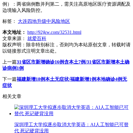
例）：两省病例数并列第二，需关注高原地区医疗资源调配及
边境输入风险防控。
标签：
大连四地升级中风险地区
本文地址：
http://92jkw.com/32531.html
文章来源：
就爱百科
版权声明：
除非特别标注，否则均为本站原创文章，转载时请
以链接形式注明文章出处。
上一篇
31省区市新增确诊16例含本土7例/31省区市新增本土确
诊病例1例
下一篇
福建新增18例本土无症状/福建新增1例本地确诊4例无
症状
相关文章
深圳理工大学拟逐步取消大学英语：AI人工智能已可替
代 死记硬背没用