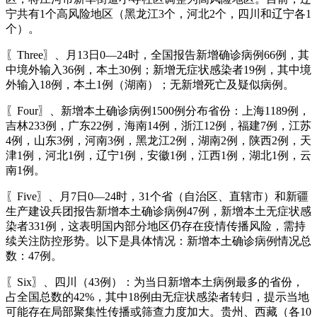
宁共有1个高风险地区（黑龙江3个，河北2个，四川和辽宁各1
个）。
〖Three〗、月13日0—24时，全国报告新增确诊病例66例，其
中境外输入36例，本土30例；新增无症状感染者19例，其中境
外输入18例，本土1例（湖南）；无新增死亡及疑似病例。
〖Four〗、新增本土确诊病例1500例分布省份：上海1189例，
吉林233例，广东22例，海南14例，浙江12例，福建7例，江苏
4例，山东3例，河南3例，黑龙江2例，湖南2例，陕西2例，天
津1例，河北1例，辽宁1例，安徽1例，江西1例，湖北1例，云
南1例。
〖Five〗、月7日0—24时，31个省（自治区、直辖市）和新疆
生产建设兵团报告新增本土确诊病例47例，新增本土无症状感
染者331例，这表明国内部分地区仍存在疫情传播风险，需持
续关注防控形势。以下是具体情况：新增本土确诊病例情况总
数：47例。
〖Six〗、四川（43例）：为当日新增本土病例最多的省份，
占全国总数的42%，其中18例由无症状感染者转归，提示当地
可能存在局部聚集性传播或筛查力度加大。贵州、西藏（各10