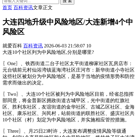
搜 索
首页
百科资讯
文章正文
大连四地升级中风险地区/大连新增4个中
风险区
就爱百科
百科资讯
2026-06-03 21:58:07
10
大连10个社区列为中风险地区,分别是哪里?
〖One〗、铁西街道二台子社区太平街道柳家社区瓦房店市：
元台镇前元村仙浴湾镇蓝海湾社区庄河市：新华街道小寺社区
这些社区被划分为中风险地区，是基于当地的疫情形势和防控
需求而做出的决定。
〖Two〗、大连10个社区被列为中风险地区目前，经省总指挥
部同意，将金普新区拥政街道古城甲区，光中街道的红旗社
区、胜利东社区，友谊街道的金华社区、古城乙区社区、金海
社区、康乐社区、兴民村，站前街道的联胜社区、盛滨社区共
10个社区（村）划定为中风险地区，并实施相应管控措施。
〖Three〗、月25日23时许，大连发布调整疫情风险等级通