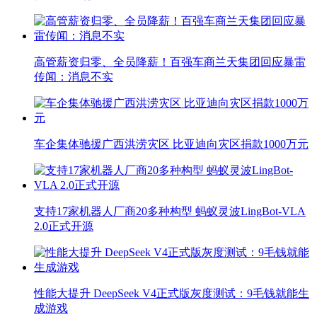
高管薪资归零、全员降薪！百强车商兰天集团回应暴雷
传闻：消息不实
车企集体驰援广西洪涝灾区 比亚迪向灾区捐款1000万元
支持17家机器人厂商20多种构型 蚂蚁灵波LingBot-VLA
2.0正式开源
性能大提升 DeepSeek V4正式版灰度测试：9毛钱就能生
成游戏