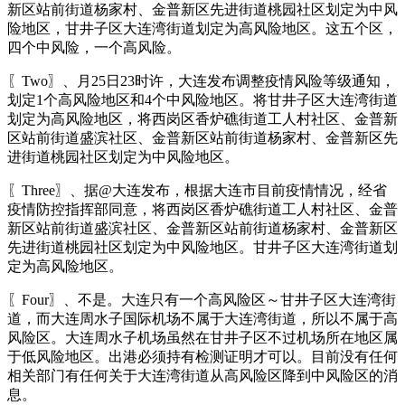
新区站前街道杨家村、金普新区先进街道桃园社区划定为中风
险地区，甘井子区大连湾街道划定为高风险地区。这五个区，
四个中风险，一个高风险。
〖Two〗、月25日23时许，大连发布调整疫情风险等级通知，
划定1个高风险地区和4个中风险地区。将甘井子区大连湾街道
划定为高风险地区，将西岗区香炉礁街道工人村社区、金普新
区站前街道盛滨社区、金普新区站前街道杨家村、金普新区先
进街道桃园社区划定为中风险地区。
〖Three〗、据@大连发布，根据大连市目前疫情情况，经省
疫情防控指挥部同意，将西岗区香炉礁街道工人村社区、金普
新区站前街道盛滨社区、金普新区站前街道杨家村、金普新区
先进街道桃园社区划定为中风险地区。甘井子区大连湾街道划
定为高风险地区。
〖Four〗、不是。大连只有一个高风险区～甘井子区大连湾街
道，而大连周水子国际机场不属于大连湾街道，所以不属于高
风险区。大连周水子机场虽然在甘井子区不过机场所在地区属
于低风险地区。出港必须持有检测证明才可以。目前没有任何
相关部门有任何关于大连湾街道从高风险区降到中风险区的消
息。