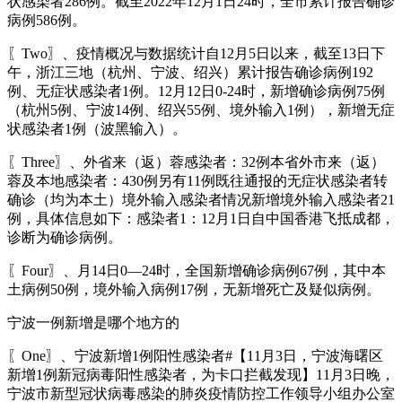
状感染者286例。截至2022年12月1日24时，全市累计报告确诊
病例586例。
〖Two〗、疫情概况与数据统计自12月5日以来，截至13日下
午，浙江三地（杭州、宁波、绍兴）累计报告确诊病例192
例、无症状感染者1例。12月12日0-24时，新增确诊病例75例
（杭州5例、宁波14例、绍兴55例、境外输入1例），新增无症
状感染者1例（波黑输入）。
〖Three〗、外省来（返）蓉感染者：32例本省外市来（返）
蓉及本地感染者：430例另有11例既往通报的无症状感染者转
确诊（均为本土）境外输入感染者情况新增境外输入感染者21
例，具体信息如下：感染者1：12月1日自中国香港飞抵成都，
诊断为确诊病例。
〖Four〗、月14日0—24时，全国新增确诊病例67例，其中本
土病例50例，境外输入病例17例，无新增死亡及疑似病例。
宁波一例新增是哪个地方的
〖One〗、宁波新增1例阳性感染者#【11月3日，宁波海曙区
新增1例新冠病毒阳性感染者，为卡口拦截发现】11月3日晚，
宁波市新型冠状病毒感染的肺炎疫情防控工作领导小组办公室