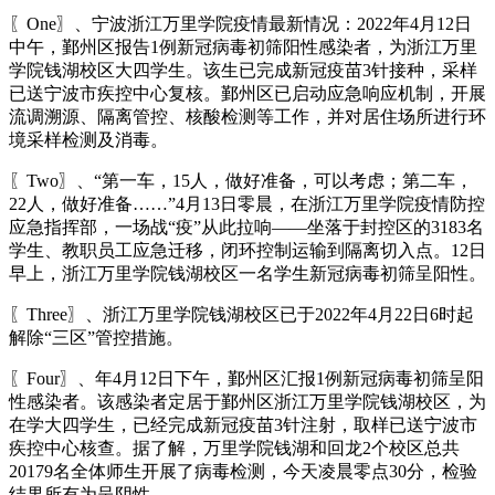
〖One〗、宁波浙江万里学院疫情最新情况：2022年4月12日
中午，鄞州区报告1例新冠病毒初筛阳性感染者，为浙江万里
学院钱湖校区大四学生。该生已完成新冠疫苗3针接种，采样
已送宁波市疾控中心复核。鄞州区已启动应急响应机制，开展
流调溯源、隔离管控、核酸检测等工作，并对居住场所进行环
境采样检测及消毒。
〖Two〗、“第一车，15人，做好准备，可以考虑；第二车，
22人，做好准备……”4月13日零晨，在浙江万里学院疫情防控
应急指挥部，一场战“疫”从此拉响——坐落于封控区的3183名
学生、教职员工应急迁移，闭环控制运输到隔离切入点。12日
早上，浙江万里学院钱湖校区一名学生新冠病毒初筛呈阳性。
〖Three〗、浙江万里学院钱湖校区已于2022年4月22日6时起
解除“三区”管控措施。
〖Four〗、年4月12日下午，鄞州区汇报1例新冠病毒初筛呈阳
性感染者。该感染者定居于鄞州区浙江万里学院钱湖校区，为
在学大四学生，已经完成新冠疫苗3针注射，取样已送宁波市
疾控中心核查。据了解，万里学院钱湖和回龙2个校区总共
20179名全体师生开展了病毒检测，今天凌晨零点30分，检验
结果所有为呈阴性。