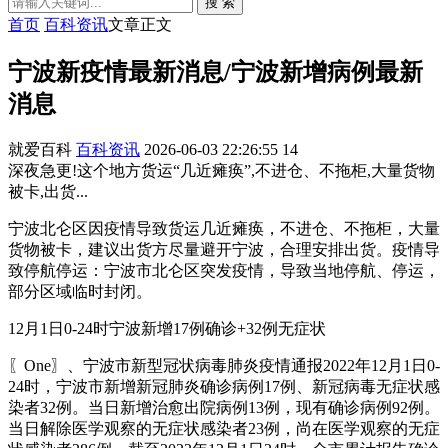
搜 索
首页
百科资讯
文章正文
宁波新疫情最新消息/宁波新增病例最新
消息
就爱百科
百科资讯
2026-06-03 22:26:55
14
深夜急更!这个地方货运“几近瘫痪”,不进仓、不拖柜,大量货物
被卡,出货...
宁波北仑区因疫情导致货运几近瘫痪，不进仓、不拖柜，大量
货物被卡，建议出货方尽量避开宁波，合理安排出货。疫情导
致停航停运：宁波市北仑区突发疫情，导致当地停航、停运，
部分区域临时封闭。
12月1日0-24时宁波新增17例确诊+32例无症状
〖One〗、宁波市新型冠状病毒肺炎疫情通报2022年12月1日0-
24时，宁波市新增新冠肺炎确诊病例17例、新冠病毒无症状感
染者32例。当日新增治愈出院病例13例，现有确诊病例92例。
当日解除医学观察的无症状感染者23例，尚在医学观察的无症