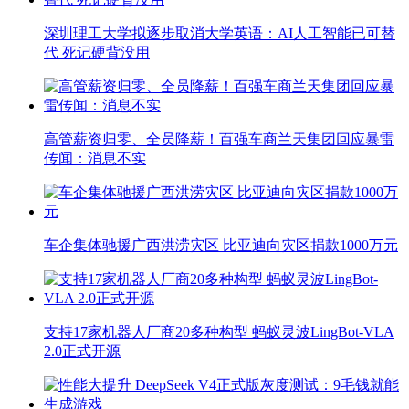
深圳理工大学拟逐步取消大学英语：AI人工智能已可替
代 死记硬背没用
高管薪资归零、全员降薪！百强车商兰天集团回应暴雷
传闻：消息不实
车企集体驰援广西洪涝灾区 比亚迪向灾区捐款1000万元
支持17家机器人厂商20多种构型 蚂蚁灵波LingBot-VLA
2.0正式开源