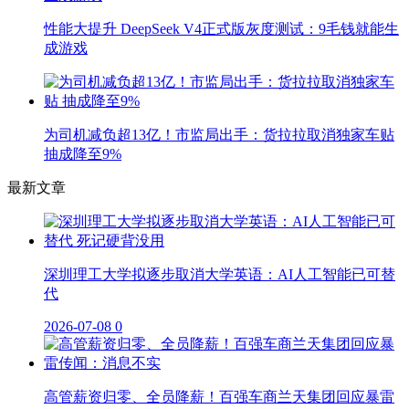
性能大提升 DeepSeek V4正式版灰度测试：9毛钱就能生
成游戏
为司机减负超13亿！市监局出手：货拉拉取消独家车贴
抽成降至9%
最新文章
深圳理工大学拟逐步取消大学英语：AI人工智能已可替
代
2026-07-08
0
高管薪资归零、全员降薪！百强车商兰天集团回应暴雷