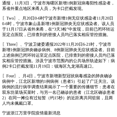
通报，11月3日，宁波市海曙区新增1例新冠病毒阳性感染者，
系省外重点地区来甬人员，为卡口拦截发现。
〖Two〗、月20日0-6时宁波市新增1例无症状感染者11月20日
0-6时，宁波市象山县新增1例新冠肺炎无症状感染者。该人员
于11月17日从省外来甬，在“3天3检”中发现，目前已闭环转运
至定点医院，已排查到的密接人员均已落实相应管控措施。
〖Three〗、宁波卫健委通报2022年11月20日6-21时，宁波市
新增1例新冠肺炎确诊病例、8例新冠肺炎无症状感染者。目前
上述病例已闭环转运至定点医院，已排查到的密接人员均已落
实相应管控措施。涉及宁波市范围内的公共场所轨迹如下：病
例2卡口拦截发现11月19日：镇海区九龙湖高速口。
〖Four〗、月4日，宁波市新增新型冠状病毒感染的肺炎确诊
病例中，江北区新增的1例病例（患者5）引起了广泛关注。该
病例的流行病学调查结果揭示了一个重要的传播细节：患者在
双东坊菜场买菜时，与另一名已确诊的患者（江北区确诊患者
2）在同一摊位有过短暂（约15秒）的近距离共同驻留，且两
人均未佩戴口罩。
宁波浙江万里学院疫情最新消息