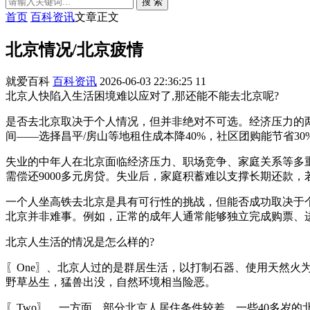
搜 索
首页
百科资讯
文章正文
北京情况/北京疲情
就爱百科
百科资讯
2026-06-03 22:36:25
11
北京人快陷入生活困境难以应对了,那还能不能去北京呢?
是否去北京取决于个人情况，但并非绝对不可选。经济压力的两面
间——选择昌平/房山等地租住成本降40%，社区团购能节省30
失业的中年人在北京面临经济压力、职场竞争、家庭关系等多重
需偿还9000多元房贷。失业后，家庭积蓄难以支撑长期还款
一个人坐高铁去北京是具有可行性的挑战，但能否成功取决于
北京并非难事。例如，正常的成年人通常能够独立完成购票、
北京人生活的情况是怎么样的?
〖One〗、北京人过的是群居生活，以打制石器、使用天然火
野草丛生，猛兽出没，自然环境相当险恶。
〖Two〗、一方面，部分北京人居住条件较差。一些40多岁