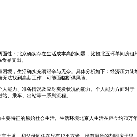
性：北京确实存在生活成本高的问题，比如北五环单间房租约250
%食品支出。
困境，生活确实充满艰辛与无奈。具体分析如下：经济压力陡增房
，若无法找到高薪工作，可能面临断供风险。
个人能力、准备情况及应对突发状况的能力。个人能力方面对于
进站、乘车、出站等一系列流程。
为主要特征的原始社会生活。生活环境北京人生活在距今约70万
的北京土著，和父母同住在只有12平方米、没有厕所的胡同房子