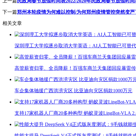
上一篇
民政局春节放假时间表2022/2020年民政局春节放假时间
下一篇
郑州本轮疫情为何难以控制/为何郑州疫情管控突然变严
相关文章
深圳理工大学拟逐步取消大学英语：AI人工智能已可替代
高管薪资归零、全员降薪！百强车商兰天集团回应暴雷传
车企集体驰援广西洪涝灾区 比亚迪向灾区捐款1000万元
支持17家机器人厂商20多种构型 蚂蚁灵波LingBot-VLA 
性能大提升 DeepSeek V4正式版灰度测试：9毛钱就能生