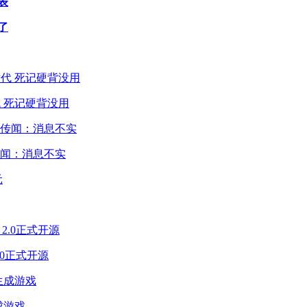
表
了
 死记硬背没用
闻：消息不实
2.0正式开源
成游戏