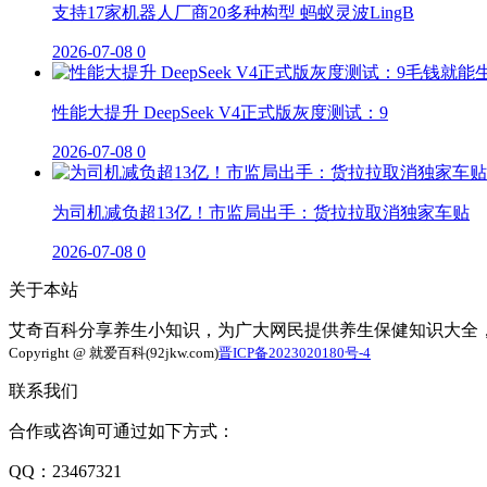
支持17家机器人厂商20多种构型 蚂蚁灵波LingB
2026-07-08
0
性能大提升 DeepSeek V4正式版灰度测试：9
2026-07-08
0
为司机减负超13亿！市监局出手：货拉拉取消独家车贴
2026-07-08
0
关于本站
艾奇百科分享养生小知识，为广大网民提供养生保健知识大全
Copyright @ 就爱百科(92jkw.com)
晋ICP备2023020180号-4
联系我们
合作或咨询可通过如下方式：
QQ：23467321