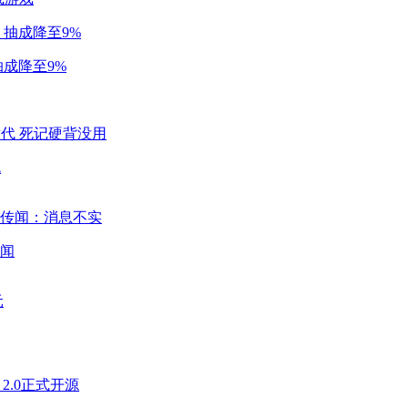
成降至9%
代
闻