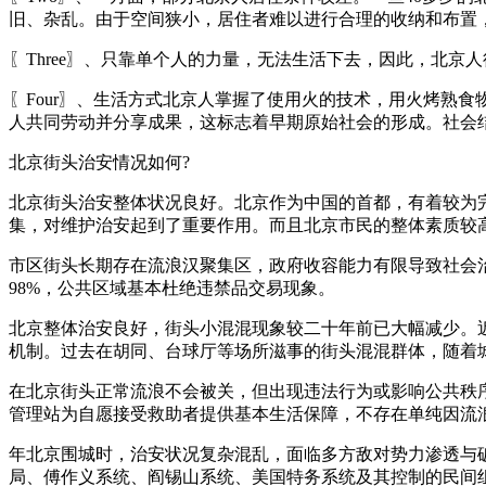
旧、杂乱。由于空间狭小，居住者难以进行合理的收纳和布置
〖Three〗、只靠单个人的力量，无法生活下去，因此，北
〖Four〗、生活方式北京人掌握了使用火的技术，用火烤熟
人共同劳动并分享成果，这标志着早期原始社会的形成。社会
北京街头治安情况如何?
北京街头治安整体状况良好。北京作为中国的首都，有着较为
集，对维护治安起到了重要作用。而且北京市民的整体素质较
市区街头长期存在流浪汉聚集区，政府收容能力有限导致社会
98%，公共区域基本杜绝违禁品交易现象。
北京整体治安良好，街头小混混现象较二十年前已大幅减少。
机制。过去在胡同、台球厅等场所滋事的街头混混群体，随着
在北京街头正常流浪不会被关，但出现违法行为或影响公共秩序
管理站为自愿接受救助者提供基本生活保障，不存在单纯因流
年北京围城时，治安状况复杂混乱，面临多方敌对势力渗透与
局、傅作义系统、阎锡山系统、美国特务系统及其控制的民间组