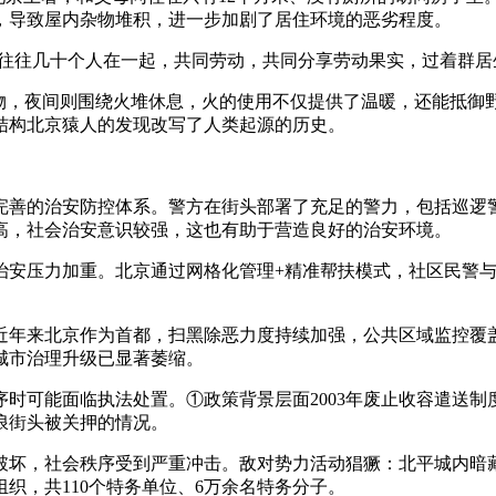
，导致屋内杂物堆积，进一步加剧了居住环境的恶劣程度。
京人往往几十个人在一起，共同劳动，共同分享劳动果实，过着群
食物，夜间则围绕火堆休息，火的使用不仅提供了温暖，还能抵
结构北京猿人的发现改写了人类起源的历史。
完善的治安防控体系。警方在街头部署了充足的警力，包括巡逻
高，社会治安意识较强，这也有助于营造良好的治安环境。
治安压力加重。北京通过网格化管理+精准帮扶模式，社区民警
近年来北京作为首都，扫黑除恶力度持续加强，公共区域监控覆盖
城市治理升级已显著萎缩。
时可能面临执法处置。①政策背景层面2003年废止收容遣送
浪街头被关押的情况。
破坏，社会秩序受到严重冲击。敌对势力活动猖獗：北平城内暗
织，共110个特务单位、6万余名特务分子。