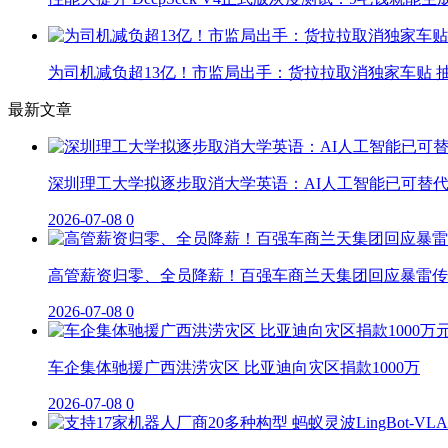
为司机减负超13亿！市监局出手：货拉拉取消独家车贴 抽
最新文章
深圳理工大学拟逐步取消大学英语：AI人工智能已可替
2026-07-08
0
高管薪资归零、全员降薪！百强车商兰天集团回应暴雷传
2026-07-08
0
车企集体驰援广西洪涝灾区 比亚迪向灾区捐款1000万
2026-07-08
0