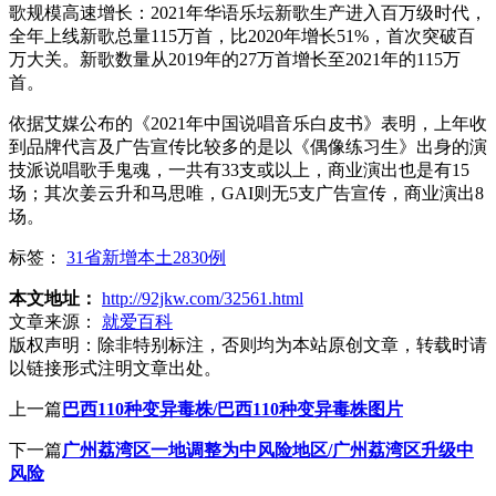
歌规模高速增长：2021年华语乐坛新歌生产进入百万级时代，
全年上线新歌总量115万首，比2020年增长51%，首次突破百
万大关。新歌数量从2019年的27万首增长至2021年的115万
首。
依据艾媒公布的《2021年中国说唱音乐白皮书》表明，上年收
到品牌代言及广告宣传比较多的是以《偶像练习生》出身的演
技派说唱歌手鬼魂，一共有33支或以上，商业演出也是有15
场；其次姜云升和马思唯，GAI则无5支广告宣传，商业演出8
场。
标签：
31省新增本土2830例
本文地址：
http://92jkw.com/32561.html
文章来源：
就爱百科
版权声明：
除非特别标注，否则均为本站原创文章，转载时请
以链接形式注明文章出处。
上一篇
巴西110种变异毒株/巴西110种变异毒株图片
下一篇
广州荔湾区一地调整为中风险地区/广州荔湾区升级中
风险