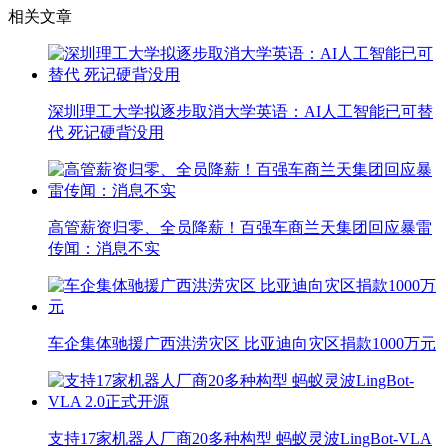
相关文章
深圳理工大学拟逐步取消大学英语：AI人工智能已可替
代 死记硬背没用
高管薪资归零、全员降薪！百强车商兰天集团回应暴雷
传闻：消息不实
车企集体驰援广西洪涝灾区 比亚迪向灾区捐款1000万元
支持17家机器人厂商20多种构型 蚂蚁灵波LingBot-VLA