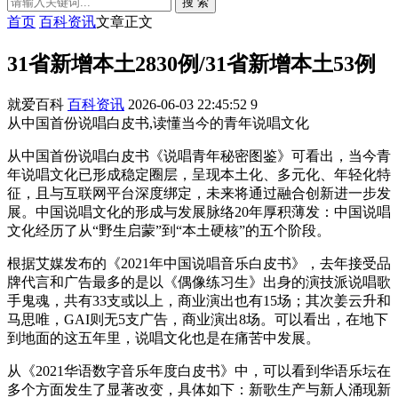
搜 索
首页
百科资讯
文章正文
31省新增本土2830例/31省新增本土53例
就爱百科
百科资讯
2026-06-03 22:45:52
9
从中国首份说唱白皮书,读懂当今的青年说唱文化
从中国首份说唱白皮书《说唱青年秘密图鉴》可看出，当今青
年说唱文化已形成稳定圈层，呈现本土化、多元化、年轻化特
征，且与互联网平台深度绑定，未来将通过融合创新进一步发
展。中国说唱文化的形成与发展脉络20年厚积薄发：中国说唱
文化经历了从“野生启蒙”到“本土硬核”的五个阶段。
根据艾媒发布的《2021年中国说唱音乐白皮书》，去年接受品
牌代言和广告最多的是以《偶像练习生》出身的演技派说唱歌
手鬼魂，共有33支或以上，商业演出也有15场；其次姜云升和
马思唯，GAI则无5支广告，商业演出8场。可以看出，在地下
到地面的这五年里，说唱文化也是在痛苦中发展。
从《2021华语数字音乐年度白皮书》中，可以看到华语乐坛在
多个方面发生了显著改变，具体如下：新歌生产与新人涌现新