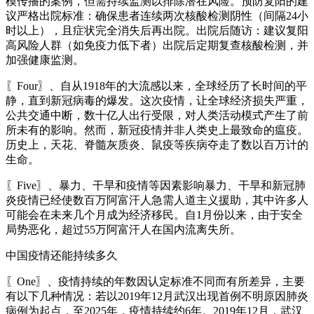
模传播的案例，但需持续监测以排除潜在风险。预防复阳的建
议严格出院标准：确保患者连续两次核酸检测阴性（间隔24小
时以上），且症状完全消失后再出院。出院后随访：建议复阳
高风险人群（如免疫力低下者）出院后定期复查核酸检测，并
加强健康监测。
〖Four〗、自从1918年的大流感以来，全球经历了长时间的平
静，直到新冠病毒的爆发。这次疫情，让全球经济损失严重，
公共交通中断，数十亿人出行受限，对人类活动模式产生了前
所未有的影响。然而，新冠疫情并非人类史上最致命的瘟疫。
历史上，天花、脊髓灰质炎、鼠疫等疾病夺走了数以百万计的
生命。
〖Five〗、暴力、干旱和疫情等因素影响暴力、干旱和新冠肺
炎疫情已经使数百万阿富汗人急需人道主义援助，其中许多人
可能会在未来几个月成为经济移民。自1月份以来，由于安全
局势恶化，超过55万阿富汗人在国内流离失所。
中国疫情还能持续多久
〖One〗、疫情持续的年数因认定标准不同而有所差异，主要
有以下几种情况：若以2019年12月武汉出现首例不明原因肺炎
病例为起点，至2025年，疫情持续约6年。2019年12月，武汉