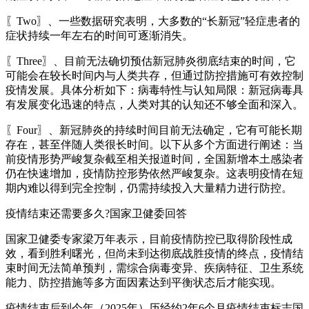
〖Two〗、一些数据研究表明，大多数的“长新冠”轻症患者的
症状持续一年左右的时间可逐渐消失。
〖Three〗、目前无法确切预估新冠肺炎彻底结束的时间，它
可能会在较长时间内与人类共存，但通过防控措施可有效控制
疫情发展。具体分析如下：病毒特性与认知局限：新冠病毒具
有发展变化迅速的特点，人类对其的认知还不够全面和深入。
〖Four〗、新冠肺炎的持续时间目前无法确定，它有可能长期
存在，甚至伴随人类很长时间。以下从多个方面进行阐述：当
前疫情形势严峻复杂截至相关报道时间，全国新增本土感染者
仍在快速增加，疫情防控形势依然严峻复杂。这表明疫情在短
期内难以得到完全控制，仍需持续投入大量精力进行防控。
疫情结束还需要多久?国家卫健委回答
国家卫健委专家梁万年表示，目前疫情防控已取得阶段性成
效，看到胜利曙光，但尚未到达彻底战胜疫情的终点，疫情结
束时间无法简单预判，需综合病毒变异、疾病特征、卫生系统
能力、防控措施等多方面因素达到平衡状态后才能实现。
疫情结束后到今年（2025年）历经约2年6个月疫情结束标志国