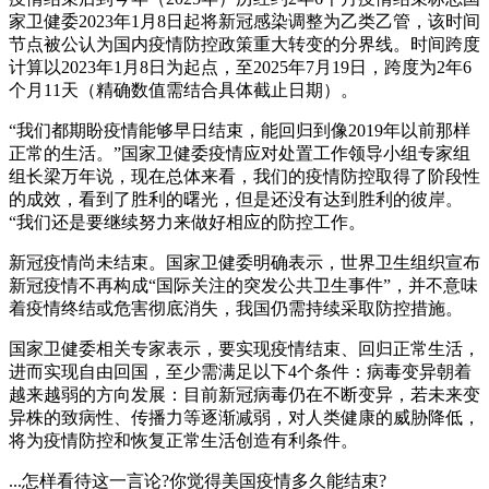
家卫健委2023年1月8日起将新冠感染调整为乙类乙管，该时间
节点被公认为国内疫情防控政策重大转变的分界线。时间跨度
计算以2023年1月8日为起点，至2025年7月19日，跨度为2年6
个月11天（精确数值需结合具体截止日期）。
“我们都期盼疫情能够早日结束，能回归到像2019年以前那样
正常的生活。”国家卫健委疫情应对处置工作领导小组专家组
组长梁万年说，现在总体来看，我们的疫情防控取得了阶段性
的成效，看到了胜利的曙光，但是还没有达到胜利的彼岸。
“我们还是要继续努力来做好相应的防控工作。
新冠疫情尚未结束。国家卫健委明确表示，世界卫生组织宣布
新冠疫情不再构成“国际关注的突发公共卫生事件”，并不意味
着疫情终结或危害彻底消失，我国仍需持续采取防控措施。
国家卫健委相关专家表示，要实现疫情结束、回归正常生活，
进而实现自由回国，至少需满足以下4个条件：病毒变异朝着
越来越弱的方向发展：目前新冠病毒仍在不断变异，若未来变
异株的致病性、传播力等逐渐减弱，对人类健康的威胁降低，
将为疫情防控和恢复正常生活创造有利条件。
...怎样看待这一言论?你觉得美国疫情多久能结束?