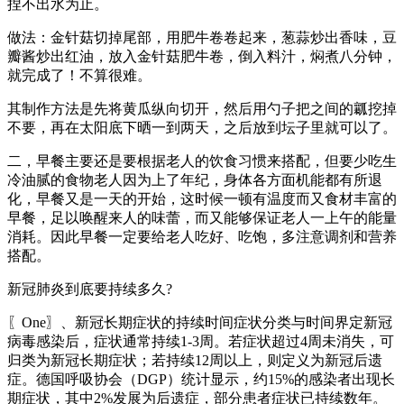
捏不出水为止。
做法：金针菇切掉尾部，用肥牛卷卷起来，葱蒜炒出香味，豆
瓣酱炒出红油，放入金针菇肥牛卷，倒入料汁，焖煮八分钟，
就完成了！不算很难。
其制作方法是先将黄瓜纵向切开，然后用勺子把之间的瓤挖掉
不要，再在太阳底下晒一到两天，之后放到坛子里就可以了。
二，早餐主要还是要根据老人的饮食习惯来搭配，但要少吃生
冷油腻的食物老人因为上了年纪，身体各方面机能都有所退
化，早餐又是一天的开始，这时候一顿有温度而又食材丰富的
早餐，足以唤醒来人的味蕾，而又能够保证老人一上午的能量
消耗。因此早餐一定要给老人吃好、吃饱，多注意调剂和营养
搭配。
新冠肺炎到底要持续多久?
〖One〗、新冠长期症状的持续时间症状分类与时间界定新冠
病毒感染后，症状通常持续1-3周。若症状超过4周未消失，可
归类为新冠长期症状；若持续12周以上，则定义为新冠后遗
症。德国呼吸协会（DGP）统计显示，约15%的感染者出现长
期症状，其中2%发展为后遗症，部分患者症状已持续数年。