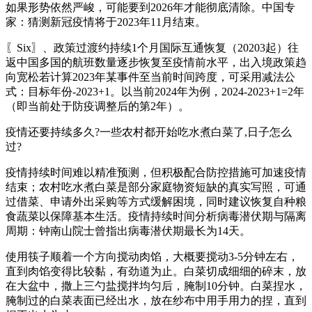
如果形势依然严峻，可能要到2026年才能彻底清除。中国专
家：猜测新冠疫情将于2023年11月结束。
〖Six〗、政策过渡约持续1个月国际互通恢复（20203起）往
返中国多国的航班数量逐步恢复至疫情前水平，出入境政策趋
向宽松若计算2023年某事件至当前时间跨度，可采用减法公
式：目标年份-2023+1。以当前2024年为例，2024-2023+1=2年
（即当前处于防疫调整后的第2年）。
疫情还要持续多久?一些农村都开始吃水煮白菜了,日子怎么
过?
疫情持续时间难以精准预测，但积极配合防控措施可加速疫情
结束；农村吃水煮白菜是部分家庭物资短缺的真实写照，可通
过借菜、申请外出采购等方式缓解困境，同时建议恢复自种粮
食蔬菜以保障基本生活。疫情持续时间分析病毒潜伏期与隔离
周期：钟南山院士曾指出病毒潜伏期最长为14天。
使用筷子顺着一个方向搅动肉馅，大概要搅动3-5分钟左右，
直到肉馅变得比较黏，有劲道为止。白菜切成细细的碎末，放
在大盆中，撒上三勺盐搅拌均匀后，腌制10分钟。白菜捏水，
腌制过的白菜表面已经出水，放在纱布中用手用力的捏，直到