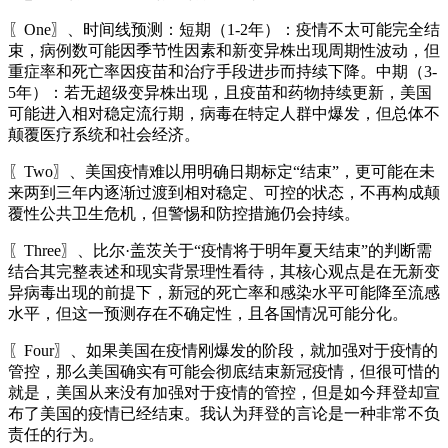
〖One〗、时间线预测：短期（1-2年）：疫情不太可能完全结
束，病例数可能因季节性因素和新变异株出现周期性波动，但
重症率和死亡率因疫苗和治疗手段进步而持续下降。中期（3-
5年）：若无超级变异株出现，且疫苗和药物持续更新，美国
可能进入相对稳定流行期，病毒在特定人群中爆发，但总体不
颠覆医疗系统和社会经济。
〖Two〗、美国疫情难以用明确日期标定“结束”，更可能在未
来两到三年内逐渐过渡到相对稳定、可控的状态，不再构成颠
覆性公共卫生危机，但警惕和防控措施仍会持续。
〖Three〗、比尔·盖茨关于“疫情将于明年夏天结束”的判断需
结合其完整表述和现实背景理性看待，其核心观点是在无新变
异病毒出现的前提下，新冠的死亡率和感染水平可能降至流感
水平，但这一预测存在不确定性，且各国情况可能分化。
〖Four〗、如果美国在疫情刚爆发的阶段，就加强对于疫情的
管控，那么美国确实有可能会彻底结束新冠疫情，但很可惜的
就是，美国从来没有加强对于疫情的管控，但是如今拜登却宣
布了美国的疫情已经结束。我认为拜登的言论是一种非常不负
责任的行为。