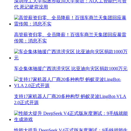
深圳理工大学拟逐步取消大学英语：AI人工智能已可替
代 死记硬背没用
高管薪资归零、全员降薪！百强车商兰天集团回应暴雷
传闻：消息不实
车企集体驰援广西洪涝灾区 比亚迪向灾区捐款1000万元
支持17家机器人厂商20多种构型 蚂蚁灵波LingBot-VLA
2.0正式开源
性能大提升 DeepSeek V4正式版灰度测试：9毛钱就能生