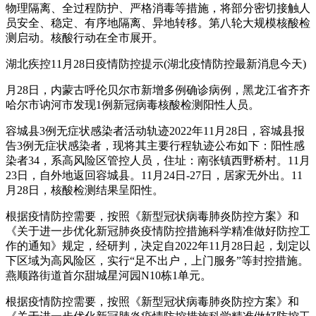
物理隔离、全过程防护、严格消毒等措施，将部分密切接触人
员安全、稳定、有序地隔离、异地转移。第八轮大规模核酸检
测启动。核酸行动在全市展开。
湖北疾控11月28日疫情防控提示(湖北疫情防控最新消息今天)
月28日，内蒙古呼伦贝尔市新增多例确诊病例，黑龙江省齐齐
哈尔市讷河市发现1例新冠病毒核酸检测阳性人员。
容城县3例无症状感染者活动轨迹2022年11月28日，容城县报
告3例无症状感染者，现将其主要行程轨迹公布如下：阳性感
染者34，系高风险区管控人员，住址：南张镇西野桥村。11月
23日，自外地返回容城县。11月24日-27日，居家无外出。11
月28日，核酸检测结果呈阳性。
根据疫情防控需要，按照《新型冠状病毒肺炎防控方案》和
《关于进一步优化新冠肺炎疫情防控措施科学精准做好防控工
作的通知》规定，经研判，决定自2022年11月28日起，划定以
下区域为高风险区，实行“足不出户，上门服务”等封控措施。
燕顺路街道首尔甜城星河园N10栋1单元。
根据疫情防控需要，按照《新型冠状病毒肺炎防控方案》和