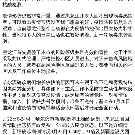
核酸检测。
疫情形势仍然非常严重。通过黑龙江此次大面积出现病毒感染
者，可以看出疫情形势没有我们想象的好，疫情防控仍然非常
艰难，当前黑龙江整个全省都在为疫情防控作出巨大努力和牺
牲。当地很多人的日常生活也在被影响着。新一轮病毒来势汹
汹。
黑龙江首先调整了本市的风险等级并且有效的管控，对于小区
采取封闭式管理，严格把控小区人员进出。对于来自高风险地
区的人员，或者在高风险地区旅游过的人员，都要向相关的社
区以及工作单位主动报备。
哈尔滨确诊病例增长较快的原因可从主观工作不足和客观特殊
因素两方面分析，具体如下：主观工作不足防控主动性与敏感
性不足：面对武汉突发疫情，缺乏应有的警觉性，对疫情传
播、输入、扩散缺少科学预判，准备不充分，基本在1月20日
国家和省疫情防控电视电话会议部署后才开始全面行动。
月22日0-24时，哈尔滨市新增8例本土确诊病例，黑龙江省因
疫情防控形势严峻复杂，全省转入应急状态。以下是详细情
况：新增确诊病例情况9月22日0-24时，31省及新疆建设兵团