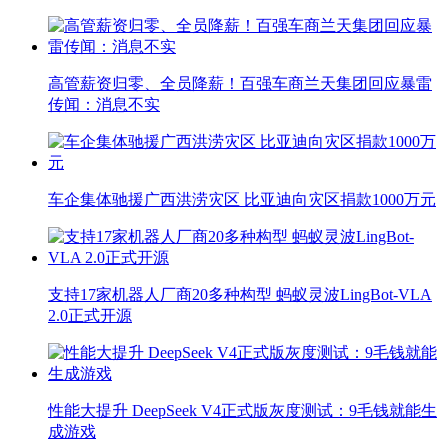
高管薪资归零、全员降薪！百强车商兰天集团回应暴雷
传闻：消息不实
车企集体驰援广西洪涝灾区 比亚迪向灾区捐款1000万元
支持17家机器人厂商20多种构型 蚂蚁灵波LingBot-VLA
2.0正式开源
性能大提升 DeepSeek V4正式版灰度测试：9毛钱就能生
成游戏