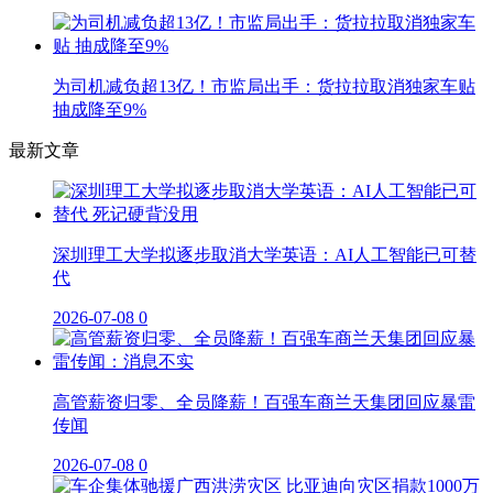
为司机减负超13亿！市监局出手：货拉拉取消独家车贴
抽成降至9%
最新文章
深圳理工大学拟逐步取消大学英语：AI人工智能已可替
代
2026-07-08
0
高管薪资归零、全员降薪！百强车商兰天集团回应暴雷
传闻
2026-07-08
0