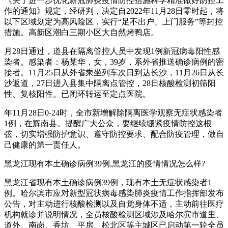
《关于进一步优化新冠肺炎疫情防控措施科学精准做好防控工
作的通知》规定，经研判，决定自2022年11月28日零时起，将
以下区域划定为高风险区，实行“足不出户、上门服务”等封控
措施。高新区潮白三期小区大自然烤鸭店。
月28日通过，道县在隔离管控人员中发现1例新冠病毒阳性感
染者。感染者：杨某华，女，39岁，系外省推送确诊病例的密
接者。11月25日从外省乘坐列车次日到达长沙，11月26日从长
沙返道，27日进入县集中隔离点管控，28日核酸检测初筛阳
性、复核阳性。已闭环转运至定点医院。
年11月28日0-24时，全市新增解除隔离医学观察无症状感染者
1例，在辉南县。提醒广大公众，要继续绷紧疫情防控这根
弦，切实增强防护意识、遵守防控要求、配合防疫管理，做自
己健康的第一责任人。
黑龙江现有本土确诊病例39例,黑龙江的疫情情况怎么样?
黑龙江省现有本土确诊病例39例，现有本土无症状感染者1
例。哈尔滨市应对新型冠状病毒感染肺炎疫情工作指挥部发布
公告，对主动进行核酸检测以及自觉身体不适，主动前往医疗
机构就诊并说明情况，全员核酸检测区域涉及哈尔滨市道里、
道外、南岗、香坊、平房、松北区等主城区已启动第一轮全员