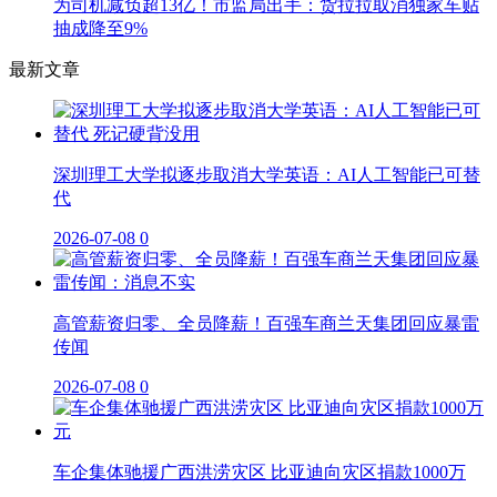
为司机减负超13亿！市监局出手：货拉拉取消独家车贴
抽成降至9%
最新文章
深圳理工大学拟逐步取消大学英语：AI人工智能已可替
代
2026-07-08
0
高管薪资归零、全员降薪！百强车商兰天集团回应暴雷
传闻
2026-07-08
0
车企集体驰援广西洪涝灾区 比亚迪向灾区捐款1000万