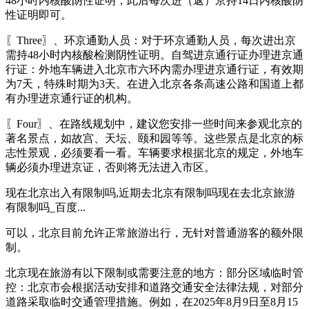
48小时内核酸阴性证明，此后每次进（返）京持14日内核酸阴
性证明即可。
〖Three〗、环京通勤人员：对于环京通勤人员，每次进出京
需持48小时内核酸检测阴性证明。自驾进京通行证办理进京通
行证：外地车辆进入北京市六环内需办理进京通行证，有效期
为7天，特殊时期为3天。在进入北京各条高速公路和国道上都
有办理进京通行证的机构。
〖Four〗、在路线规划中，建议您安排一些时间来参观北京的
著名景点，如故宫、天坛、颐和园等等。这些景点是北京的标
志性景观，必须要看一看。车辆要求根据北京的规定，外地车
辆必须办理进京证，否则将无法进入市区。
现在北京出入有限制吗,近期去北京有限制吗现在去北京旅游
有限制吗_百度...
可以，北京目前允许正常旅游出行，无针对普通游客的额外限
制。
北京现在旅游有以下限制或需要注意的地方：部分区域临时管
控：北京市会根据活动安排和道路交通安全法律法规，对部分
道路采取临时交通管理措施。例如，在2025年8月9日至8月15