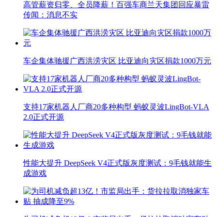
高管薪资归零、全员降薪！百强车商兰天集团回应暴雷
传闻：消息不实
车企集体驰援广西洪涝灾区 比亚迪向灾区捐款1000万元
支持17家机器人厂商20多种构型 蚂蚁灵波LingBot-VLA
2.0正式开源
性能大提升 DeepSeek V4正式版灰度测试：9毛钱就能生
成游戏