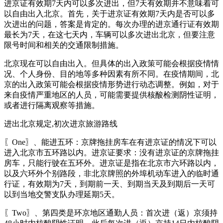
进京证有效期7天内可以多次进出，但7天有效期并不意味着可
以自由出入北京。首先，关于进京证有效期7天内是否可以多
次进出的问题，答案是肯定的。每次办理的进京通行证有效期
最长为7天，在这七天内，车辆可以多次进出北京，但要注意
限号时间和相关的交通限制措施。
北京现在可以自由出入。但具体的出入政策可能会根据疫情情
况、个人身份、目的地等多种因素有所不同。在疫情期间，北
京的出入政策可能会根据疫情形势进行动态调整。例如，对于
来自疫情严重地区的人员，可能需要提供核酸检测阴性证明，
或者进行隔离观察等措施。
进出北京规定,初次进京旅游路线
〖One〗、能进五环：京牌拖挂房车在有进京证的情况下可以
进入北京市五环路以内。进京证要求：没有进京证的京牌拖挂
房车，只能行驶在五环外。进京证是指在北京市六环路以内，
以及六环外个别路段，非北京牌照的外埠机动车进入的临时通
行证，有效期为7天，到期前一天、到期当天及到期后一天可
以到当地交警支队办理延期5天。
〖Two〗、第四类是环京地区通勤人员：首次进（返）京须持