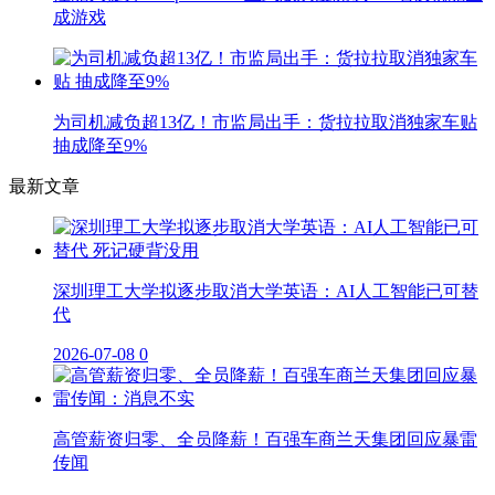
成游戏
为司机减负超13亿！市监局出手：货拉拉取消独家车贴
抽成降至9%
最新文章
深圳理工大学拟逐步取消大学英语：AI人工智能已可替
代
2026-07-08
0
高管薪资归零、全员降薪！百强车商兰天集团回应暴雷
传闻