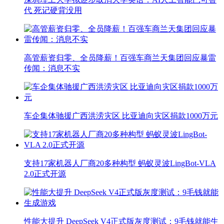
代 死记硬背没用
高管薪资归零、全员降薪！百强车商兰天集团回应暴雷
传闻：消息不实
车企集体驰援广西洪涝灾区 比亚迪向灾区捐款1000万元
支持17家机器人厂商20多种构型 蚂蚁灵波LingBot-VLA
2.0正式开源
性能大提升 DeepSeek V4正式版灰度测试：9毛钱就能生