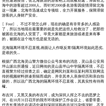
突然遭遇疫情，去北海旅游的游客刚上岛就被劝返，滞留在北
海中的游客超过2000人。而针对2000多名游客因疫情滞留北海
这一现象，北海市迅速成立专项组，全力开展服务，保障滞留
游客的人身财产安全。
〖Four〗、不过不管怎么样，现在的确是有非常多的人感染
了，所以当地现在最重要的就是先把这些人给救治了，把那些
被困在北海的人安置了。毕竟大家都是来旅游或者是来有事
的，被困在这个地方也是挺无语的。
北海隔离环境不忍直视,画面让人作呕反胃!隔离环境如此恶劣,
是谁的失...
根据广西北海灵山警方微信公众号发布的消息，灵山县公安局
坪山派出所通报，近日网传的灵山县坪山中学隔离环境，不忍
直视警方经过排查之后，确定是网民刘某和伍某利用互联网流
传的视频材料拼凑剪辑而成的，并非其本人亲身经历和亲自拍
摄的，所以说广西北海的隔离环境不忍直视，其真实性有待商
榷。
布吉河，又黑又臭的布吉河，成为深圳人挥之不去的恶梦之
河。在10月31日召开的我市环境保护工作会议上，省委常委、
代市长李鸿忠在讲话中谈到深圳河和布吉河污染情况时，不无