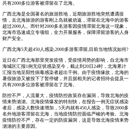
共有2000多位游客被滞留在了北海。
广西北海是全国著名的旅游胜地，近期旅游胜地突然遭遇疫
情，去北海旅游的游客刚上岛就被劝返，滞留在北海中的游客
超过2000人。而针对2000多名游客因疫情滞留北海这一现象，
北海市迅速成立专项组，全力开展服务，保障滞留游客的人身
财产安全。
广西北海5天超450人感染,2000多游客滞留,目前当地情况如何?
近日在广西北海那里突发疫情，受疫情局势的影响，自北海市
海城区汇报1例无症状感染至今，截止到20日24时，北海累计
汇报当地呈阳性病毒感染者超出千例。由于疫情缘故，北海的
暑假旅游又被按下了暂停键，并且据相关的记者招待会提及一
共有2000多位游客被滞留在了北海。
防控不严，人流量大，疫情防控政策存在漏洞，导致北海的疫
情来势汹汹。北海疫情爆发的特别快，在报告一例无症状感染
者后，感染人数快速增加，5天内就有450人感染，导致2000多
名外地游客滞留在北海，当地疫情防控面临严峻的考验。北海
疫情防控不严，存在一定的防疫漏洞，这是导致北海疫情来势
汹汹的主要原因。