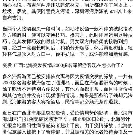
痛心地说，布吉河两岸违法建筑林立，厕所都建在了河堤上，
垃圾、废物、粪便随意倒入河道，深圳河污染源的50%以上来
自布吉河。
当两个人接吻很久一段时间，如动物反刍一般不停的彼此接吻
对方嘴唇时，便可以变换技巧。换言之，此时即是运用这种技
巧，使其发挥巧效的最佳时机。男女双方由轻柔的接吻到拥
吻，经过一段很长时间后，稍稍分开嘴唇，然后再度碰触，轻
轻将气息吹入对方口中。你不妨试一下，或许能增加新鲜感。
突发!广西北海突发疫情,2000多名滞留游客现在怎么样了?
多名滞留游客已被安排依次离岛因为疫情突发的缘故，一共有
2000多名游客被滞留在了涠洲岛，而且在滞留涠洲岛的时候，
除了吃饭不是特别方便以外，其他方面都正常，而且驻店价格
和其他物价并没有出现猛涨的情况，如果是那些给了钱却无法
到北海旅游的客人宾馆酒店，民宿等都必须无条件退款。
近日在广西北海那里突发疫情，受疫情局势的影响，自北海市
海城区汇报1例无症状感染至今，截止到20日24时，北海累计
汇报当地呈阳性病毒感染者超出千例。由于疫情缘故，北海的
暑假旅游又被按下了暂停键，并且据相关的记者招待会提及一