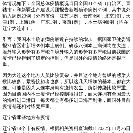
体情况如下：全国总体疫情概况当日全国31个省（自治区、直
辖市）和新疆生产建设兵团报告新增确诊病例31例，其中境外
输入病例23例（分布省份：江苏14例，云南4例，北京1例，天
津1例，上海1例，广东1例，陕西1例），本土病例8例（均在
辽宁大连市）。
引言：我国本土确诊病例最近在持续的增加，据国家卫健委通
报31省区市新增39例本土病例。确诊八例本土病例均在大连，
境外输入形势有多严峻？境外输入的形势有多严峻目前我国的
疫情已经得到了稳定的控制，但是国外的疫情始终还是很严
重。
因为大连这个地方人员比较复杂，并且这个地方曾经的感染人
数比较多，紧密接触者也多，所以这几天增加的基本上都在大
连。可能是因为大连本身就有疫情发生，所以传染比较严重。
因为目前国内本土疫情已经控制得很好，而大连拥有全国最大
的海鲜进口港口，每天都会有很多进口海产到港，而国外目前
疫情都还相对毕竟严重。
辽宁省哪些地方有疫情
辽宁省14个市有疫情。根据相关资料查询截止2022年11月26日