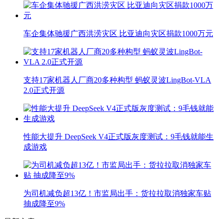
车企集体驰援广西洪涝灾区 比亚迪向灾区捐款1000万元
支持17家机器人厂商20多种构型 蚂蚁灵波LingBot-VLA
2.0正式开源
性能大提升 DeepSeek V4正式版灰度测试：9毛钱就能生
成游戏
为司机减负超13亿！市监局出手：货拉拉取消独家车贴
抽成降至9%