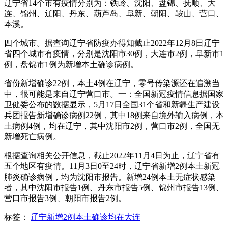
辽宁省14个市有疫情分别为：铁岭、沈阳、盘锦、抚顺、大
连、锦州、辽阳、丹东、葫芦岛、阜新、朝阳、鞍山、营口、
本溪。
四个城市。据查询辽宁省防疫办得知截止2022年12月8日辽宁
省四个城市有疫情，分别是沈阳市30例，大连市2例，阜新市1
例，盘锦市1例为新增本土确诊病例。
省份新增确诊22例，本土4例在辽宁，零号传染源还在追溯当
中，很可能是来自辽宁营口市。一：全国新冠疫情信息据国家
卫健委公布的数据显示，5月17日全国31个省和新疆生产建设
兵团报告新增确诊病例22例，其中18例来自境外输入病例，本
土病例4例，均在辽宁，其中沈阳市2例，营口市2例，全国无
新增死亡病例。
根据查询相关公开信息，截止2022年11月4日为止，辽宁省有
五个地区有疫情。11月3日0至24时，辽宁省新增2例本土新冠
肺炎确诊病例，均为沈阳市报告。新增24例本土无症状感染
者，其中沈阳市报告1例、丹东市报告5例、锦州市报告13例、
营口市报告3例、朝阳市报告2例。
标签：
辽宁新增2例本土确诊均在大连