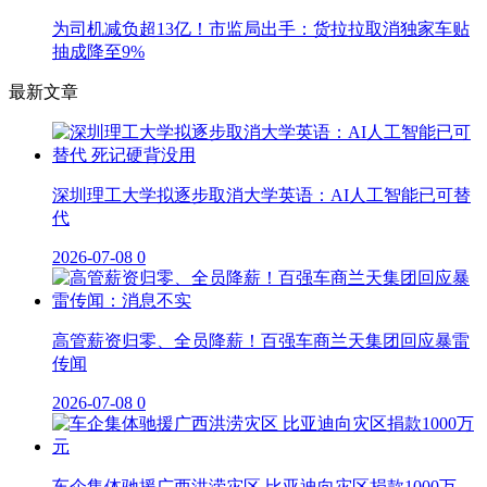
为司机减负超13亿！市监局出手：货拉拉取消独家车贴
抽成降至9%
最新文章
深圳理工大学拟逐步取消大学英语：AI人工智能已可替
代
2026-07-08
0
高管薪资归零、全员降薪！百强车商兰天集团回应暴雷
传闻
2026-07-08
0
车企集体驰援广西洪涝灾区 比亚迪向灾区捐款1000万