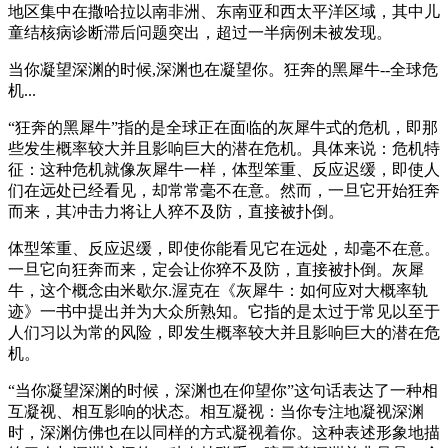
地区集中在撒哈拉以南非洲、东南亚和西太平洋区域，其中儿
童结核病诊断滞后问题突出，超过一半病例未被发现。
当你凝望深渊的时候,深渊也在凝望你。狂奔的黑犀牛--全球危
机...
“狂奔的黑犀牛”指的是全球正在面临的灰犀牛式的危机，即那
些发生概率较大并且影响巨大的潜在危机。具体来说：危机特
征：这种危机就像灰犀牛一样，体型笨重、反应迟缓，即使人
们在远处已经看见，却常常毫不在意。然而，一旦它开始狂奔
而来，其冲击力将让人猝不及防，直接被扑倒。
体型笨重、反应迟缓，即使你能看见它在远处，却毫不在意。
一旦它向狂奔而来，定会让你猝不及防，直接被扑倒。灰犀
牛，这个概念由米歇尔.渥克在《灰犀牛：如何应对大概率轨
迹》一书中提出并为大众所熟知。它指的是太过于常见以至于
人们习以为常的风险，即发生概率较大并且影响巨大的潜在危
机。
“当你凝望深渊的时候，深渊也在仰望你”这句话表达了一种相
互凝视、相互影响的状态。相互凝视：当你专注地凝视深渊
时，深渊仿佛也在以同样的方式凝视着你。这种表述形象地描