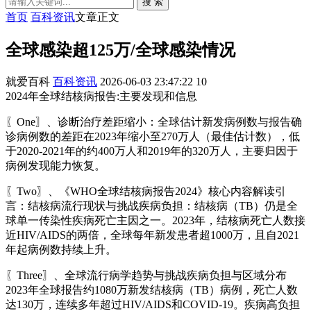
搜 索
首页
百科资讯
文章正文
全球感染超125万/全球感染情况
就爱百科
百科资讯
2026-06-03 23:47:22
10
2024年全球结核病报告:主要发现和信息
〖One〗、诊断治疗差距缩小：全球估计新发病例数与报告确
诊病例数的差距在2023年缩小至270万人（最佳估计数），低
于2020-2021年的约400万人和2019年的320万人，主要归因于
病例发现能力恢复。
〖Two〗、《WHO全球结核病报告2024》核心内容解读引
言：结核病流行现状与挑战疾病负担：结核病（TB）仍是全
球单一传染性疾病死亡主因之一。2023年，结核病死亡人数接
近HIV/AIDS的两倍，全球每年新发患者超1000万，且自2021
年起病例数持续上升。
〖Three〗、全球流行病学趋势与挑战疾病负担与区域分布
2023年全球报告约1080万新发结核病（TB）病例，死亡人数
达130万，连续多年超过HIV/AIDS和COVID-19。疾病高负担