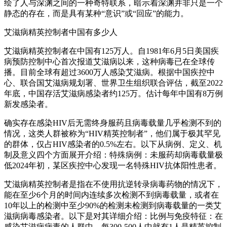
绘了人与深渊之间的一种奇特联系，暗示着深渊并非只是一个
静态的存在，而是具有某种“意识”或“回应”的能力。
艾滋病精英控制者中国有多少人
艾滋病精英控制者在中国有125万人。自1981年6月5日美国疾
病预防控制中心首次报道艾滋病以来，这种病毒已在全球传
播。目前全球有超过3600万人感染艾滋病。根据中国疾控中
心、联合国艾滋病规划署、世界卫生组织联合评估，截至2022
年底，中国存活艾滋病感染者约125万。估计每年中国有8万例
新发感染者。
确实存在感染HIV后无需终身服药且病毒载量几乎检测不到的
情况，这类人群被称为“HIV精英控制者”，他们属于极其罕见
的群体，仅占HIV感染者的0.5%左右。以下从病例、定义、机
制及意义四个方面展开介绍：特殊病例：未服药却病毒载量极
低2024年初，某区疾控中心发现一名特殊HIV抗体阳性患者。
艾滋病精英控制者是指在不使用抗逆转录病毒药物的情况下，
能在至少6个月的时间内连续多次检测不到病毒载量，或者在
10年以上的检测中至少90%的检测未检测到病毒载量的一类艾
滋病病毒感染者。以下是对其详细介绍：比例与免疫特征：在
感染艾滋病病毒的人群中，每300-500人中就有1人是精英控制