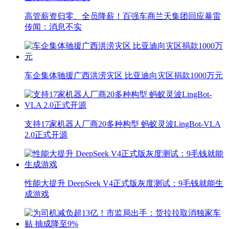
高管薪资归零、全员降薪！百强车商兰天集团回应暴雷
传闻：消息不实
车企集体驰援广西洪涝灾区 比亚迪向灾区捐款1000万元
支持17家机器人厂商20多种构型 蚂蚁灵波LingBot-VLA
2.0正式开源
性能大提升 DeepSeek V4正式版灰度测试：9毛钱就能生
成游戏