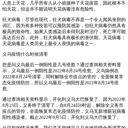
人患上天花，几乎所有人从小就接种了天花疫苗，因此根本不
怕天花，但这并不能说明天花病毒没有危险性。
狂犬病毒：尽管在现代，狂犬病毒不再是一个令人闻风丧胆的
词汇，因为有多种疫苗可以预防其感染，但狂犬病毒仍然具有
极高的致命性。如果人类感染后未得到及时治疗，死亡率可能
高达百分百。此外，狂犬病毒具有极长的潜伏期。天花病毒：
天花病毒是人类历史上最令人畏惧的病毒之一。
义乌疫情什么时候清零
您是问义乌最后一例阳性是几号痊愈？通过查询相关资料显
示，义乌最后一例阳性是2022年8月24号痊愈。义乌病例在
2022年8月24号清零，同时解除全市疫点的管控，全面恢复常
态化疫情防控，所以义乌最后一例阳性是2022年8月24号痊
愈。
通过查询相关资料显示，开化到义乌大巴恢复了。因为2022年
8月23日，义务终于清零了，自8月24日0时起，解除全义务市
疫点的管控，全面恢复常态化疫情防控，义乌无新增新冠病毒
阳性感染者。截止2022年9月5日，开化到义乌大巴恢复了。
从目前的情况来看，我们并不能确定义乌当地疫情全面清零的