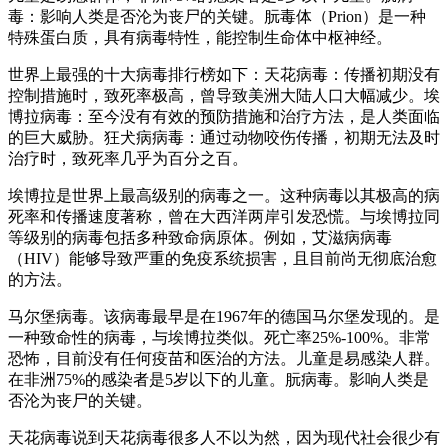
毒：影响人类是否沦为丧尸的关键。朊毒体（Prion）是一种
特殊蛋白质，具有病毒特性，能控制生命体中枢神经。
世界上最强的十大病毒排行榜如下：天花病毒：传播初期没有
控制措施时，致死率极高，曾导致美洲大陆人口大幅减少。埃
博拉病毒：至今没有有效的预防措施和治疗方法，是人类面临
的巨大威胁。狂犬病病毒：通过动物咬伤传播，初期无法及时
治疗时，致死率几乎为百分之百。
埃博拉是世界上最高级别的病毒之一。这种病毒以其极高的病
死率和传播速度著称，曾在大西洋两岸引发恐慌。与埃博拉同
等级别的病毒包括多种致命病原体。例如，艾滋病病毒
（HIV）能够导致严重的免疫系统损害，且目前尚无彻底治愈
的方法。
马尔堡病毒。该病毒最早是在1967年的德国马尔堡发现的。是
一种致命性的病毒，与埃博拉类似。死亡率25%-100%。非常
恐怖，目前没有任何疫苗和医治的方法。儿童是易感染人群。
在非洲75%的感染者是5岁以下的儿童。朊病毒。影响人类是
否沦为丧尸的关键。
天花病毒说到天花病毒很多人不以为然，因为现代社会很少有