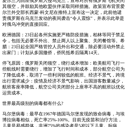
爱尔兰为回应俄罗斯入侵乌克兰，宣布对所有俄罗斯飞机关闭
其领空，并鼓励其他欧盟伙伴采取同样措施。政策宣布背景爱
尔兰外交部长西蒙·科文尼在推特上宣布这一决定，此前他谴
责俄罗斯在乌克兰发动的夜间袭击“令人震惊”，并表示此举是
对俄乌冲突的直接回应。
欧洲德国：23日起各州实施更严格防疫措施，柏林等同于禁足
令，包括无必要不外出、禁止两人以上聚集、关闭餐馆等。希
腊：23日起全国严格管控人员外出和交通，除必要活动外禁止
出家门；计划从多国撤侨，侨民抵希后隔离14天。
停飞原因：俄罗斯关闭领空，绕行成本增加：欧美航司飞行一
些航线时需要绕行，增加了飞行时间和成本，部分航空公司为
了降低成本，取消了一些利润较低的航班。经济不景气，跨境
出行需求减少：疫情及经济不景气影响，出国游客数量减少，
航班客座率降低，航空公司关闭部分上座率不高的航班以优化
运营成本。
世界最高级别的病毒都有什么?
马尔堡病毒：最早在1967年德国马尔堡发现的致命病毒，与埃
博拉病毒相似，死亡率25%-100%。目前无疫苗和治疗方法，
儿童是易感群体，非洲75%的感染者是5岁以下儿童。朊病